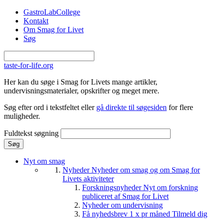
Gå til hovedindhold
GastroLabCollege
Kontakt
Om Smag for Livet
Søg
taste-for-life.org
Her kan du søge i Smag for Livets mange artikler,
undervisningsmaterialer, opskrifter og meget mere.
Søg efter ord i tekstfeltet eller
gå direkte til søgesiden
for flere
muligheder.
Fuldtekst søgning
Nyt om smag
Nyheder
Nyheder om smag og om Smag for
Livets aktiviteter
Forskningsnyheder
Nyt om forskning
publiceret af Smag for Livet
Nyheder om undervisning
Få nyhedsbrev 1 x pr måned
Tilmeld dig