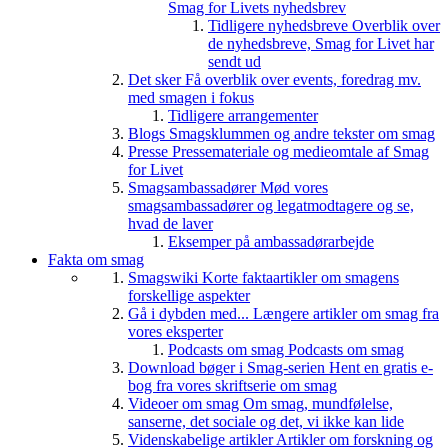
Smag for Livets nyhedsbrev
Tidligere nyhedsbreve
Overblik over
de nyhedsbreve, Smag for Livet har
sendt ud
Det sker
Få overblik over events, foredrag mv.
med smagen i fokus
Tidligere arrangementer
Blogs
Smagsklummen og andre tekster om smag
Presse
Pressemateriale og medieomtale af Smag
for Livet
Smagsambassadører
Mød vores
smagsambassadører og legatmodtagere og se,
hvad de laver
Eksemper på ambassadørarbejde
Fakta om smag
Smagswiki
Korte faktaartikler om smagens
forskellige aspekter
Gå i dybden med...
Længere artikler om smag fra
vores eksperter
Podcasts om smag
Podcasts om smag
Download bøger i Smag-serien
Hent en gratis e-
bog fra vores skriftserie om smag
Videoer om smag
Om smag, mundfølelse,
sanserne, det sociale og det, vi ikke kan lide
Videnskabelige artikler
Artikler om forskning og