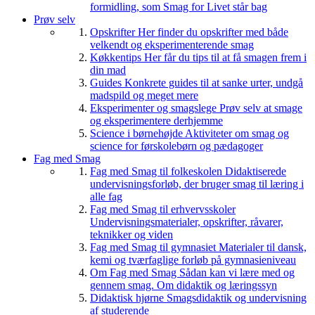
formidling, som Smag for Livet står bag
Prøv selv
Opskrifter
Her finder du opskrifter med både
velkendt og eksperimenterende smag
Køkkentips
Her får du tips til at få smagen frem i
din mad
Guides
Konkrete guides til at sanke urter, undgå
madspild og meget mere
Eksperimenter og smagslege
Prøv selv at smage
og eksperimentere derhjemme
Science i børnehøjde
Aktiviteter om smag og
science for førskolebørn og pædagoger
Fag med Smag
Fag med Smag til folkeskolen
Didaktiserede
undervisningsforløb, der bruger smag til læring i
alle fag
Fag med Smag til erhvervsskoler
Undervisningsmaterialer, opskrifter, råvarer,
teknikker og viden
Fag med Smag til gymnasiet
Materialer til dansk,
kemi og tværfaglige forløb på gymnasieniveau
Om Fag med Smag
Sådan kan vi lære med og
gennem smag. Om didaktik og læringssyn
Didaktisk hjørne
Smagsdidaktik og undervisning
af studerende