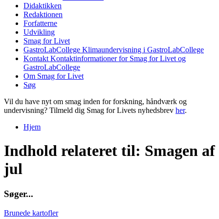
Didaktikken
Redaktionen
Forfatterne
Udvikling
Smag for Livet
GastroLabCollege
Klimaundervisning i GastroLabCollege
Kontakt
Kontaktinformationer for Smag for Livet og
GastroLabCollege
Om Smag for Livet
Søg
Vil du have nyt om smag inden for forskning, håndværk og
undervisning? Tilmeld dig Smag for Livets nyhedsbrev
her
.
Hjem
Du er her
Indhold relateret til: Smagen af
jul
S
ø
g
e
r
.
.
.
Brunede kartofler