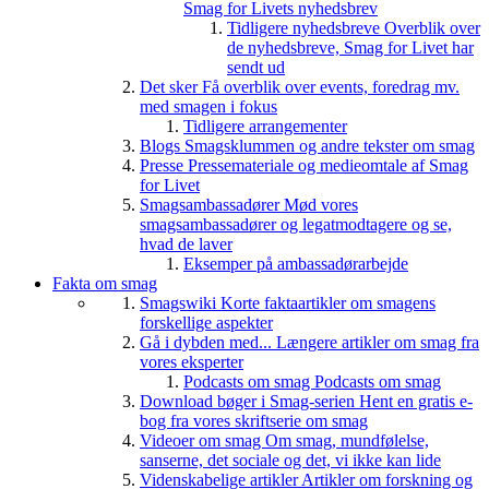
Smag for Livets nyhedsbrev
Tidligere nyhedsbreve
Overblik over
de nyhedsbreve, Smag for Livet har
sendt ud
Det sker
Få overblik over events, foredrag mv.
med smagen i fokus
Tidligere arrangementer
Blogs
Smagsklummen og andre tekster om smag
Presse
Pressemateriale og medieomtale af Smag
for Livet
Smagsambassadører
Mød vores
smagsambassadører og legatmodtagere og se,
hvad de laver
Eksemper på ambassadørarbejde
Fakta om smag
Smagswiki
Korte faktaartikler om smagens
forskellige aspekter
Gå i dybden med...
Længere artikler om smag fra
vores eksperter
Podcasts om smag
Podcasts om smag
Download bøger i Smag-serien
Hent en gratis e-
bog fra vores skriftserie om smag
Videoer om smag
Om smag, mundfølelse,
sanserne, det sociale og det, vi ikke kan lide
Videnskabelige artikler
Artikler om forskning og