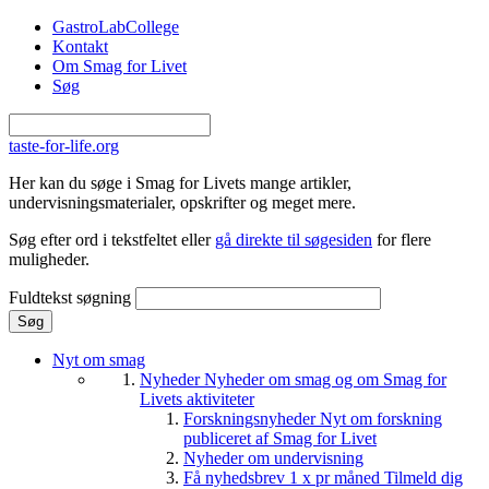
Gå til hovedindhold
GastroLabCollege
Kontakt
Om Smag for Livet
Søg
taste-for-life.org
Her kan du søge i Smag for Livets mange artikler,
undervisningsmaterialer, opskrifter og meget mere.
Søg efter ord i tekstfeltet eller
gå direkte til søgesiden
for flere
muligheder.
Fuldtekst søgning
Nyt om smag
Nyheder
Nyheder om smag og om Smag for
Livets aktiviteter
Forskningsnyheder
Nyt om forskning
publiceret af Smag for Livet
Nyheder om undervisning
Få nyhedsbrev 1 x pr måned
Tilmeld dig