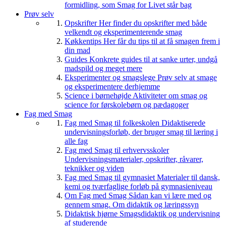
formidling, som Smag for Livet står bag
Prøv selv
Opskrifter
Her finder du opskrifter med både
velkendt og eksperimenterende smag
Køkkentips
Her får du tips til at få smagen frem i
din mad
Guides
Konkrete guides til at sanke urter, undgå
madspild og meget mere
Eksperimenter og smagslege
Prøv selv at smage
og eksperimentere derhjemme
Science i børnehøjde
Aktiviteter om smag og
science for førskolebørn og pædagoger
Fag med Smag
Fag med Smag til folkeskolen
Didaktiserede
undervisningsforløb, der bruger smag til læring i
alle fag
Fag med Smag til erhvervsskoler
Undervisningsmaterialer, opskrifter, råvarer,
teknikker og viden
Fag med Smag til gymnasiet
Materialer til dansk,
kemi og tværfaglige forløb på gymnasieniveau
Om Fag med Smag
Sådan kan vi lære med og
gennem smag. Om didaktik og læringssyn
Didaktisk hjørne
Smagsdidaktik og undervisning
af studerende