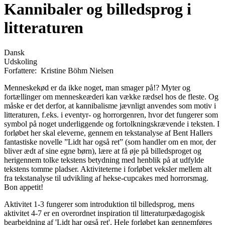
Kannibaler og billedsprog i
litteraturen
Dansk
Udskoling
Forfattere:
Kristine Böhm Nielsen
Menneskekød er da ikke noget, man smager på!? Myter og
fortællinger om menneskeæderi kan vække rædsel hos de fleste. Og
måske er det derfor, at kannibalisme jævnligt anvendes som motiv i
litteraturen, f.eks. i eventyr- og horrorgenren, hvor det fungerer som
symbol på noget underliggende og fortolkningskrævende i teksten. I
forløbet her skal eleverne, gennem en tekstanalyse af Bent Hallers
fantastiske novelle ”Lidt har også ret” (som handler om en mor, der
bliver ædt af sine egne børn), lære at få øje på billedsproget og
herigennem tolke tekstens betydning med henblik på at udfylde
tekstens tomme pladser. Aktiviteterne i forløbet veksler mellem alt
fra tekstanalyse til udvikling af hekse-cupcakes med horrorsmag.
Bon appetit!
Aktivitet 1-3 fungerer som introduktion til billedsprog, mens
aktivitet 4-7 er en overordnet inspiration til litteraturpædagogisk
bearbejdning af 'Lidt har også ret'. Hele forløbet kan gennemføres