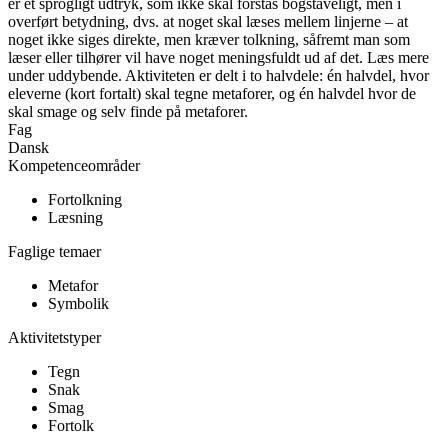
er et sprogligt udtryk, som ikke skal forstås bogstaveligt, men i
overført betydning, dvs. at noget skal læses mellem linjerne – at
noget ikke siges direkte, men kræver tolkning, såfremt man som
læser eller tilhører vil have noget meningsfuldt ud af det. Læs mere
under uddybende. Aktiviteten er delt i to halvdele: én halvdel, hvor
eleverne (kort fortalt) skal tegne metaforer, og én halvdel hvor de
skal smage og selv finde på metaforer.
Fag
Dansk
Kompetenceområder
Fortolkning
Læsning
Faglige temaer
Metafor
Symbolik
Aktivitetstyper
Tegn
Snak
Smag
Fortolk