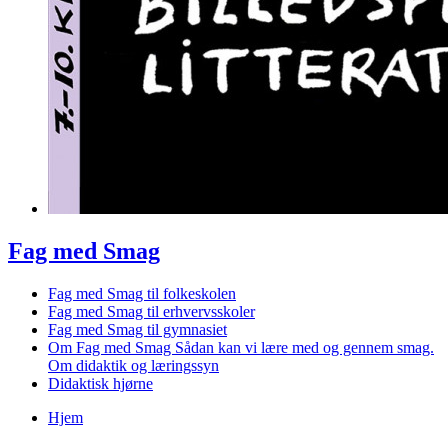
Fag med Smag
Fag med Smag til folkeskolen
Fag med Smag til erhvervsskoler
Fag med Smag til gymnasiet
Om Fag med Smag
Sådan kan vi lære med og gennem smag.
Om didaktik og læringssyn
Didaktisk hjørne
Hjem
Du er her