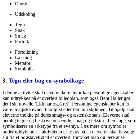
Dansk
Udskoling
Tegn
Snak
Smag
Fortolk
Fortolkning
Læsning
Metafor
Symbolik
3.
Tegn eller bag en symbolkage
I denne aktivitet skal eleverne lære, hvordan personlige egenskaber
kan udtrykkes på et overført billedplan, som også Bent Haller gør
det i sin novelle ’Lidt har også ret’. Personlige egenskaber kan fx
være: magiske evner, blodtørst eller feminin skønhed. Til hjælp skal
eleverne trække på deres smags- og æstetiske sans. Eleverne skal
nemlig tegne og beskrive udseende, smag og tekstur af en kage, som
symboliserer en arketype fra et eventyr. Læs mere om symboler
under uddybende. I aktiviteten er fokus på, at eleverne skal bevæge
sig fra et bogstaveligt til et overført, fortolket plan og lære at se