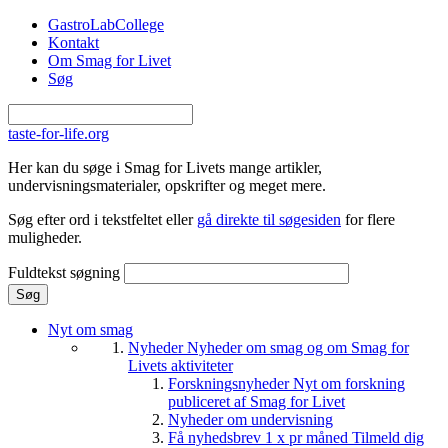
Gå til hovedindhold
GastroLabCollege
Kontakt
Om Smag for Livet
Søg
taste-for-life.org
Her kan du søge i Smag for Livets mange artikler,
undervisningsmaterialer, opskrifter og meget mere.
Søg efter ord i tekstfeltet eller
gå direkte til søgesiden
for flere
muligheder.
Fuldtekst søgning
Nyt om smag
Nyheder
Nyheder om smag og om Smag for
Livets aktiviteter
Forskningsnyheder
Nyt om forskning
publiceret af Smag for Livet
Nyheder om undervisning
Få nyhedsbrev 1 x pr måned
Tilmeld dig