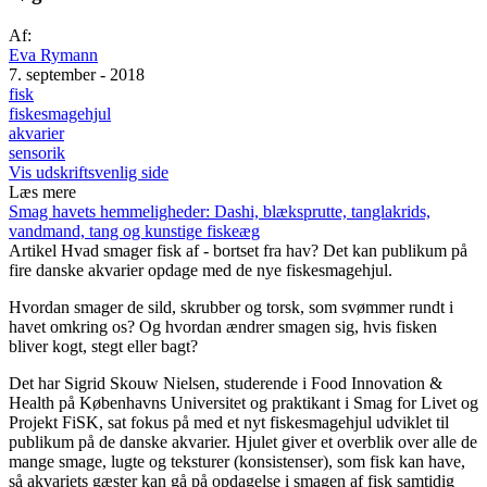
Af:
Eva Rymann
7. september - 2018
fisk
fiskesmagehjul
akvarier
sensorik
Vis udskriftsvenlig side
Læs mere
Smag havets hemmeligheder: Dashi, blæksprutte, tanglakrids,
vandmand, tang og kunstige fiskeæg
Artikel
Hvad smager fisk af - bortset fra hav? Det kan publikum på
fire danske akvarier opdage med de nye fiskesmagehjul.
Hvordan smager de sild, skrubber og torsk, som svømmer rundt i
havet omkring os? Og hvordan ændrer smagen sig, hvis fisken
bliver kogt, stegt eller bagt?
Det har Sigrid Skouw Nielsen, studerende i Food Innovation &
Health på Københavns Universitet og praktikant i Smag for Livet og
Projekt FiSK, sat fokus på med et nyt fiskesmagehjul udviklet til
publikum på de danske akvarier. Hjulet giver et overblik over alle de
mange smage, lugte og teksturer (konsistenser), som fisk kan have,
så akvariets gæster kan gå på opdagelse i smagen af fisk samtidig