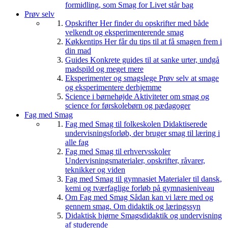
formidling, som Smag for Livet står bag
Prøv selv
Opskrifter
Her finder du opskrifter med både
velkendt og eksperimenterende smag
Køkkentips
Her får du tips til at få smagen frem i
din mad
Guides
Konkrete guides til at sanke urter, undgå
madspild og meget mere
Eksperimenter og smagslege
Prøv selv at smage
og eksperimentere derhjemme
Science i børnehøjde
Aktiviteter om smag og
science for førskolebørn og pædagoger
Fag med Smag
Fag med Smag til folkeskolen
Didaktiserede
undervisningsforløb, der bruger smag til læring i
alle fag
Fag med Smag til erhvervsskoler
Undervisningsmaterialer, opskrifter, råvarer,
teknikker og viden
Fag med Smag til gymnasiet
Materialer til dansk,
kemi og tværfaglige forløb på gymnasieniveau
Om Fag med Smag
Sådan kan vi lære med og
gennem smag. Om didaktik og læringssyn
Didaktisk hjørne
Smagsdidaktik og undervisning
af studerende