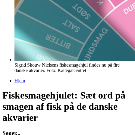
Sigrid Skouw Nielsens fiskesmagehjul findes nu på fire
danske akvarier. Foto: Kattegatcentret
Hjem
Du er her
Fiskesmagehjulet: Sæt ord på
smagen af fisk på de danske
akvarier
S
ø
g
e
r
.
.
.