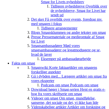
Smag for Livets nyhedsbrev
Tidligere nyhedsbreve
Overblik over
de nyhedsbreve, Smag for Livet har
sendt ud
Det sker
Få overblik over events, foredrag mv.
med smagen i fokus
Tidligere arrangementer
Blogs
Smagsklummen og andre tekster om smag
Presse
Pressemateriale og medieomtale af Smag
for Livet
Smagsambassadører
Mød vores
smagsambassadører og legatmodtagere og se,
hvad de laver
Eksemper på ambassadørarbejde
Fakta om smag
Smagswiki
Korte faktaartikler om smagens
forskellige aspekter
Gå i dybden med...
Længere artikler om smag fra
vores eksperter
Podcasts om smag
Podcasts om smag
Download bøger i Smag-serien
Hent en gratis e-
bog fra vores skriftserie om smag
Videoer om smag
Om smag, mundfølelse,
sanserne, det sociale og det, vi ikke kan lide
Videnskabelige artikler
Artikler om forskning og