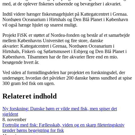
med, at de oplever fiskenes udseende og bevægelser i akvariet.
Indtil videre hænger fiskesmagehjulet på Kattegatcentret i Grenaa.
Nordsøen Oceanarium i Hirtshals og Den Blå Planet i København
vil også hænge hjulet op snarest muligt.
Projekt FiSK er støttet af Nordea-fonden og består af et samarbejde
mellem Københavns Universitet og fire store, danske
akvarier: Kattegatcentret i Grenaa, Nordsøen Oceanarium i
Hirtshals, Fiskeri- og Søfartsmuseet i Esbjerg og Den Blå Planet i
København. Tilsammen har de fire akvarier flere end en mio.
besøgende hvert år.
Ved siden af formidlingsdelen har projektet en forskningsdel, der
undersøger, hvordan det påvirker 200 danske børns sundhed at spise
300 gram fed fisk om ugen.
Relateret indhold
Ny forskning: Danske børn er vilde med fisk, men spiser det
sjældent
8. november
Fortrolig med fisk: Fællesskab, viden og en skarp fileteringskniv
tænder børns begejstring for fisk