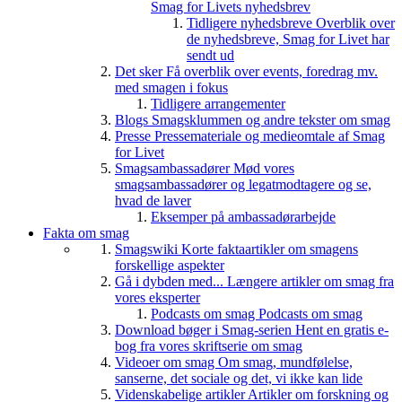
Smag for Livets nyhedsbrev
Tidligere nyhedsbreve
Overblik over
de nyhedsbreve, Smag for Livet har
sendt ud
Det sker
Få overblik over events, foredrag mv.
med smagen i fokus
Tidligere arrangementer
Blogs
Smagsklummen og andre tekster om smag
Presse
Pressemateriale og medieomtale af Smag
for Livet
Smagsambassadører
Mød vores
smagsambassadører og legatmodtagere og se,
hvad de laver
Eksemper på ambassadørarbejde
Fakta om smag
Smagswiki
Korte faktaartikler om smagens
forskellige aspekter
Gå i dybden med...
Længere artikler om smag fra
vores eksperter
Podcasts om smag
Podcasts om smag
Download bøger i Smag-serien
Hent en gratis e-
bog fra vores skriftserie om smag
Videoer om smag
Om smag, mundfølelse,
sanserne, det sociale og det, vi ikke kan lide
Videnskabelige artikler
Artikler om forskning og