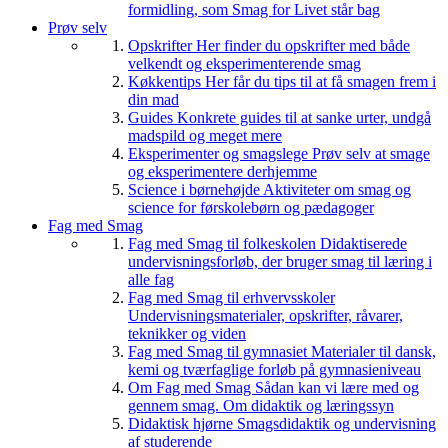
formidling, som Smag for Livet står bag
Prøv selv
Opskrifter
Her finder du opskrifter med både
velkendt og eksperimenterende smag
Køkkentips
Her får du tips til at få smagen frem i
din mad
Guides
Konkrete guides til at sanke urter, undgå
madspild og meget mere
Eksperimenter og smagslege
Prøv selv at smage
og eksperimentere derhjemme
Science i børnehøjde
Aktiviteter om smag og
science for førskolebørn og pædagoger
Fag med Smag
Fag med Smag til folkeskolen
Didaktiserede
undervisningsforløb, der bruger smag til læring i
alle fag
Fag med Smag til erhvervsskoler
Undervisningsmaterialer, opskrifter, råvarer,
teknikker og viden
Fag med Smag til gymnasiet
Materialer til dansk,
kemi og tværfaglige forløb på gymnasieniveau
Om Fag med Smag
Sådan kan vi lære med og
gennem smag. Om didaktik og læringssyn
Didaktisk hjørne
Smagsdidaktik og undervisning
af studerende