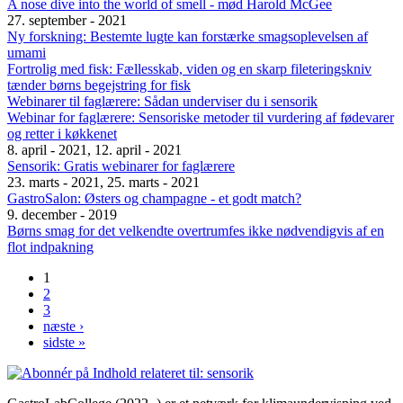
A nose dive into the world of smell - mød Harold McGee
27. september - 2021
Ny forskning: Bestemte lugte kan forstærke smagsoplevelsen af
umami
Fortrolig med fisk: Fællesskab, viden og en skarp fileteringskniv
tænder børns begejstring for fisk
Webinarer til faglærere: Sådan underviser du i sensorik
Webinar for faglærere: Sensoriske metoder til vurdering af fødevarer
og retter i køkkenet
8. april - 2021
,
12. april - 2021
Sensorik: Gratis webinarer for faglærere
23. marts - 2021
,
25. marts - 2021
GastroSalon: Østers og champagne - et godt match?
9. december - 2019
Børns smag for det velkendte overtrumfes ikke nødvendigvis af en
flot indpakning
1
Sider
2
3
næste ›
sidste »