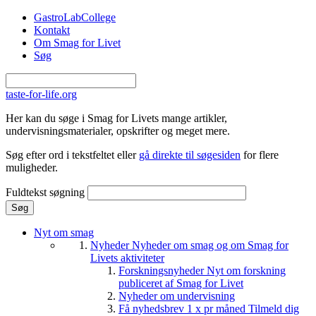
Gå til hovedindhold
GastroLabCollege
Kontakt
Om Smag for Livet
Søg
taste-for-life.org
Her kan du søge i Smag for Livets mange artikler,
undervisningsmaterialer, opskrifter og meget mere.
Søg efter ord i tekstfeltet eller
gå direkte til søgesiden
for flere
muligheder.
Fuldtekst søgning
Nyt om smag
Nyheder
Nyheder om smag og om Smag for
Livets aktiviteter
Forskningsnyheder
Nyt om forskning
publiceret af Smag for Livet
Nyheder om undervisning
Få nyhedsbrev 1 x pr måned
Tilmeld dig