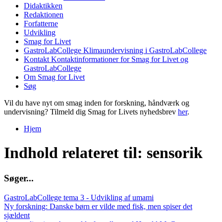
Didaktikken
Redaktionen
Forfatterne
Udvikling
Smag for Livet
GastroLabCollege
Klimaundervisning i GastroLabCollege
Kontakt
Kontaktinformationer for Smag for Livet og
GastroLabCollege
Om Smag for Livet
Søg
Vil du have nyt om smag inden for forskning, håndværk og
undervisning? Tilmeld dig Smag for Livets nyhedsbrev
her
.
Hjem
Du er her
Indhold relateret til: sensorik
S
ø
g
e
r
.
.
.
GastroLabCollege tema 3 - Udvikling af umami
Ny forskning: Danske børn er vilde med fisk, men spiser det
sjældent