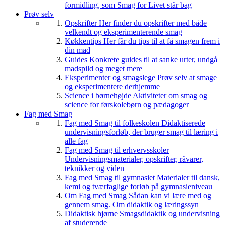
formidling, som Smag for Livet står bag
Prøv selv
Opskrifter
Her finder du opskrifter med både
velkendt og eksperimenterende smag
Køkkentips
Her får du tips til at få smagen frem i
din mad
Guides
Konkrete guides til at sanke urter, undgå
madspild og meget mere
Eksperimenter og smagslege
Prøv selv at smage
og eksperimentere derhjemme
Science i børnehøjde
Aktiviteter om smag og
science for førskolebørn og pædagoger
Fag med Smag
Fag med Smag til folkeskolen
Didaktiserede
undervisningsforløb, der bruger smag til læring i
alle fag
Fag med Smag til erhvervsskoler
Undervisningsmaterialer, opskrifter, råvarer,
teknikker og viden
Fag med Smag til gymnasiet
Materialer til dansk,
kemi og tværfaglige forløb på gymnasieniveau
Om Fag med Smag
Sådan kan vi lære med og
gennem smag. Om didaktik og læringssyn
Didaktisk hjørne
Smagsdidaktik og undervisning
af studerende