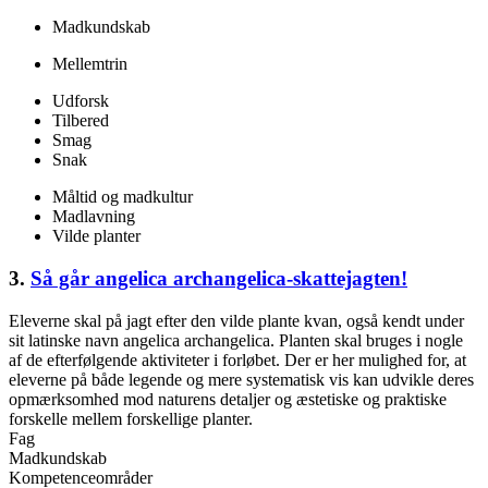
Madkundskab
Mellemtrin
Udforsk
Tilbered
Smag
Snak
Måltid og madkultur
Madlavning
Vilde planter
3.
Så går angelica archangelica-skattejagten!
Eleverne skal på jagt efter den vilde plante kvan, også kendt under
sit latinske navn angelica archangelica. Planten skal bruges i nogle
af de efterfølgende aktiviteter i forløbet. Der er her mulighed for, at
eleverne på både legende og mere systematisk vis kan udvikle deres
opmærksomhed mod naturens detaljer og æstetiske og praktiske
forskelle mellem forskellige planter.
Fag
Madkundskab
Kompetenceområder