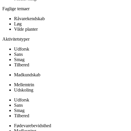
Faglige temaer
Råvarekendskab
Løg
Vilde planter
Aktivitetstyper
Udforsk
Sans
Smag
Tilbered
Madkundskab
Mellemtrin
Udskoling
Udforsk
Sans
Smag
Tilbered
Fødevarebevidsthed
Madlavning