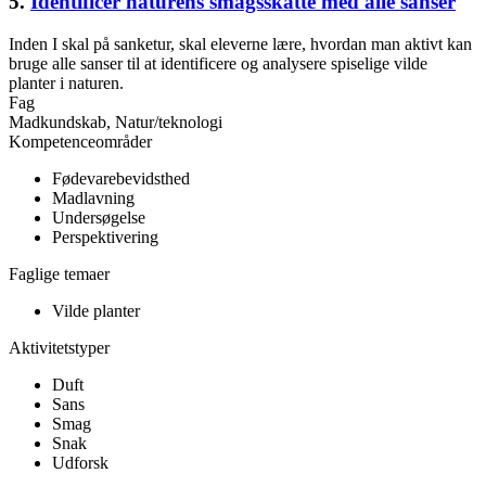
5.
Identificer naturens smagsskatte med alle sanser
Inden I skal på sanketur, skal eleverne lære, hvordan man aktivt kan
bruge alle sanser til at identificere og analysere spiselige vilde
planter i naturen.
Fag
Madkundskab, Natur/teknologi
Kompetenceområder
Fødevarebevidsthed
Madlavning
Undersøgelse
Perspektivering
Faglige temaer
Vilde planter
Aktivitetstyper
Duft
Sans
Smag
Snak
Udforsk