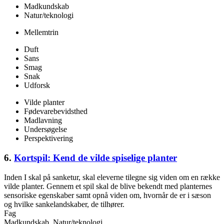
Madkundskab
Natur/teknologi
Mellemtrin
Duft
Sans
Smag
Snak
Udforsk
Vilde planter
Fødevarebevidsthed
Madlavning
Undersøgelse
Perspektivering
6.
Kortspil: Kend de vilde spiselige planter
Inden I skal på sanketur, skal eleverne tilegne sig viden om en række
vilde planter. Gennem et spil skal de blive bekendt med planternes
sensoriske egenskaber samt opnå viden om, hvornår de er i sæson
og hvilke sankelandskaber, de tilhører.
Fag
Madkundskab, Natur/teknologi