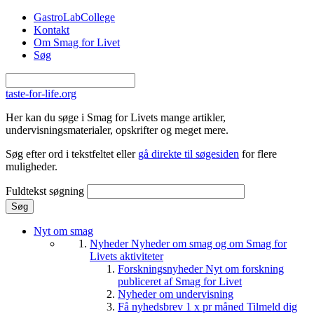
Gå til hovedindhold
GastroLabCollege
Kontakt
Om Smag for Livet
Søg
taste-for-life.org
Her kan du søge i Smag for Livets mange artikler,
undervisningsmaterialer, opskrifter og meget mere.
Søg efter ord i tekstfeltet eller
gå direkte til søgesiden
for flere
muligheder.
Fuldtekst søgning
Nyt om smag
Nyheder
Nyheder om smag og om Smag for
Livets aktiviteter
Forskningsnyheder
Nyt om forskning
publiceret af Smag for Livet
Nyheder om undervisning
Få nyhedsbrev 1 x pr måned
Tilmeld dig