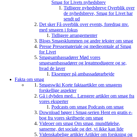
Smag for Livets nyhedsbrev
Tidligere nyhedsbreve
Overblik over
de nyhedsbreve, Smag for Livet har
sendt ud
Det sker
Få overblik over events, foredrag mv.
med smagen i fokus
Tidligere arrangementer
Blogs
Smagsklummen og andre tekster om smag
Presse
Pressemateriale og medieomtale af Smag
for Livet
Smagsambassadører
Mød vores
smagsambassadører og legatmodtagere og se,
hvad de laver
Eksemper på ambassadørarbejde
Fakta om smag
Smagswiki
Korte faktaartikler om smagens
forskellige aspekter
Gå i dybden med...
Længere artikler om smag fra
vores eksperter
Podcasts om smag
Podcasts om smag
Download bøger i Smag-serien
Hent en gratis e-
bog fra vores skriftserie om smag
Videoer om smag
Om smag, mundfølelse,
sanserne, det sociale og det, vi ikke kan lide
Videnskabelige artikler
Artikler om forskning og