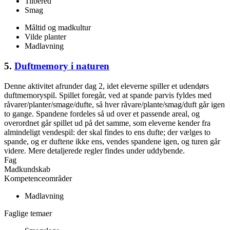
Tilbered
Smag
Måltid og madkultur
Vilde planter
Madlavning
5.
Duftmemory i naturen
Denne aktivitet afrunder dag 2, idet eleverne spiller et udendørs
duftmemoryspil. Spillet foregår, ved at spande parvis fyldes med
råvarer/planter/smage/dufte, så hver råvare/plante/smag/duft går igen
to gange. Spandene fordeles så ud over et passende areal, og
overordnet går spillet ud på det samme, som eleverne kender fra
almindeligt vendespil: der skal findes to ens dufte; der vælges to
spande, og er duftene ikke ens, vendes spandene igen, og turen går
videre. Mere detaljerede regler findes under uddybende.
Fag
Madkundskab
Kompetenceområder
Madlavning
Faglige temaer