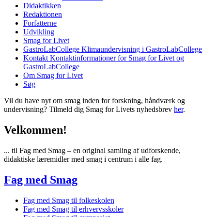
Didaktikken
Redaktionen
Forfatterne
Udvikling
Smag for Livet
GastroLabCollege
Klimaundervisning i GastroLabCollege
Kontakt
Kontaktinformationer for Smag for Livet og
GastroLabCollege
Om Smag for Livet
Søg
Vil du have nyt om smag inden for forskning, håndværk og
undervisning? Tilmeld dig Smag for Livets nyhedsbrev
her
.
Velkommen!
... til Fag med Smag – en original samling af udforskende,
didaktiske læremidler med smag i centrum i alle fag.
Fag med Smag
Fag med Smag til folkeskolen
Fag med Smag til erhvervsskoler