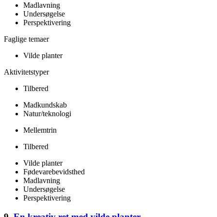
Madlavning
Undersøgelse
Perspektivering
Faglige temaer
Vilde planter
Aktivitetstyper
Tilbered
Madkundskab
Natur/teknologi
Mellemtrin
Tilbered
Vilde planter
Fødevarebevidsthed
Madlavning
Undersøgelse
Perspektivering
9.
En kreativ ret med vilde planter