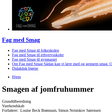
Fag med Smag
Fag med Smag til folkeskolen
Fag med Smag til erhvervsskoler
Fag med Smag til gymnasiet
Om Fag med Smag
Sådan kan vi lære med og gennem smag. O
Didaktisk hjørne
Hjem
Du er her
Smagen af jomfruhummer
Grundtilberedning
Varekendskab
Forfattere:
Louise Beck Brønnum
,
Simon Neistskov Sørensen