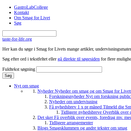
Gå til hovedindhold
GastroLabCollege
Kontakt
Om Smag for Livet
Søg
taste-for-life.org
Her kan du søge i Smag for Livets mange artikler, undervisningsmateri
Søg efter ord i tekstfeltet eller
gå direkte til søgesiden
for flere mulighe
Fuldtekst søgning
Nyt om smag
Nyheder
Nyheder om smag og om Smag for Livets 
Forskningsnyheder
Nyt om forskning public
Nyheder om undervisning
Få nyhedsbrev 1 x pr måned
Tilmeld dig Sm
Tidligere nyhedsbreve
Overblik over 
Det sker
Få overblik over events, foredrag mv. me
Tidligere arrangementer
Blogs
Smagsklummen og andre tekster om smag