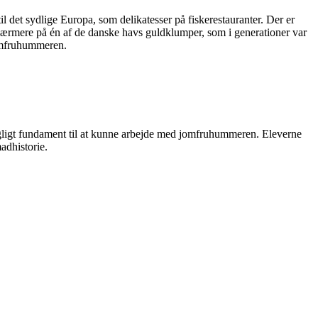
il det sydlige Europa, som delikatesser på fiskerestauranter. Der er
e nærmere på én af de danske havs guldklumper, som i generationer var
jomfruhummeren.
fagligt fundament til at kunne arbejde med jomfruhummeren. Eleverne
adhistorie.