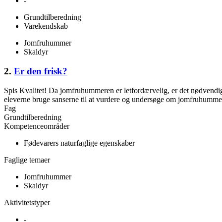
-
Grundtilberedning
Varekendskab
Jomfruhummer
Skaldyr
2.
Er den frisk?
Spis Kvalitet! Da jomfruhummeren er letfordærvelig, er det nødvendigt a
eleverne bruge sanserne til at vurdere og undersøge om jomfruhummeren
Fag
Grundtilberedning
Kompetenceområder
Fødevarers naturfaglige egenskaber
Faglige temaer
Jomfruhummer
Skaldyr
Aktivitetstyper
-