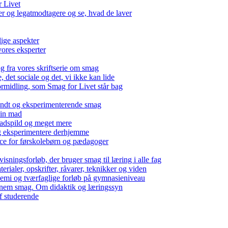
r Livet
 og legatmodtagere og se, hvad de laver
lige aspekter
ores eksperter
g fra vores skriftserie om smag
det sociale og det, vi ikke kan lide
ormidling, som Smag for Livet står bag
kendt og eksperimenterende smag
 din mad
madspild og meget mere
g eksperimentere derhjemme
nce for førskolebørn og pædagoger
isningsforløb, der bruger smag til læring i alle fag
rialer, opskrifter, råvarer, teknikker og viden
 kemi og tværfaglige forløb på gymnasieniveau
nem smag. Om didaktik og læringssyn
f studerende