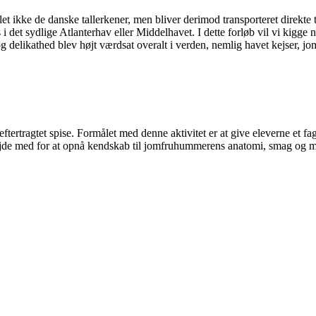
let ikke de danske tallerkener, men bliver derimod transporteret direkte t
 det sydlige Atlanterhav eller Middelhavet. I dette forløb vil vi kigg
g delikathed blev højt værdsat overalt i verden, nemlig havet kejser, 
tertragtet spise. Formålet med denne aktivitet er at give eleverne et 
bejde med for at opnå kendskab til jomfruhummerens anatomi, smag og m