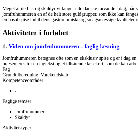
Meget af de fisk og skaldyr vi fanger i de danske farvande i dag, når s
jomfruhummeren en af de helt store guldgrupper, som ikke kan fanges i
en basal spise indtil dens gastronomiske og smagsmæssige kvaliteter o
Aktiviteter i forløbet
1.
Viden om jomfruhummeren - faglig læsning
Jomfruhummeren betegnes ofte som en eksklusiv spise og er i dag en ef
præsenteres for en fagtekst og et tilhørende læsekort, som de kan ar
Fag
Grundtilberedning, Varekendskab
Kompetenceområder
-
Faglige temaer
Jomfruhummer
Skaldyr
Aktivitetstyper