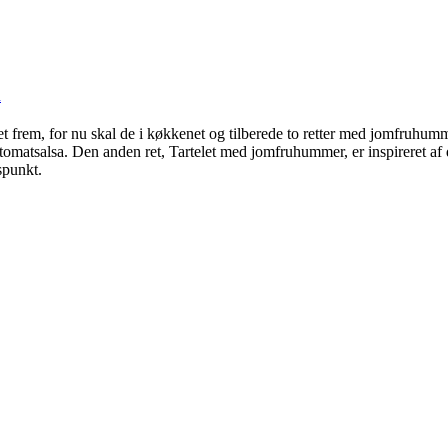
m
tet frem, for nu skal de i køkkenet og tilberede to retter med jomfruhu
omatsalsa. Den anden ret, Tartelet med jomfruhummer, er inspireret af den 
spunkt.