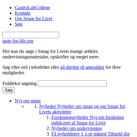
Gå til hovedindhold
GastroLabCollege
Kontakt
Om Smag for Livet
Søg
taste-for-life.org
Her kan du søge i Smag for Livets mange artikler,
undervisningsmaterialer, opskrifter og meget mere.
Søg efter ord i tekstfeltet eller
gå direkte til søgesiden
for flere
muligheder.
Fuldtekst søgning
Nyt om smag
Nyheder
Nyheder om smag og om Smag for
Livets aktiviteter
Forskningsnyheder
Nyt om forskning
publiceret af Smag for Livet
Nyheder om undervisning
Få nyhedsbrev 1 x pr måned
Tilmeld dig