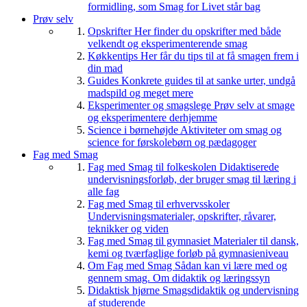
formidling, som Smag for Livet står bag
Prøv selv
Opskrifter
Her finder du opskrifter med både
velkendt og eksperimenterende smag
Køkkentips
Her får du tips til at få smagen frem i
din mad
Guides
Konkrete guides til at sanke urter, undgå
madspild og meget mere
Eksperimenter og smagslege
Prøv selv at smage
og eksperimentere derhjemme
Science i børnehøjde
Aktiviteter om smag og
science for førskolebørn og pædagoger
Fag med Smag
Fag med Smag til folkeskolen
Didaktiserede
undervisningsforløb, der bruger smag til læring i
alle fag
Fag med Smag til erhvervsskoler
Undervisningsmaterialer, opskrifter, råvarer,
teknikker og viden
Fag med Smag til gymnasiet
Materialer til dansk,
kemi og tværfaglige forløb på gymnasieniveau
Om Fag med Smag
Sådan kan vi lære med og
gennem smag. Om didaktik og læringssyn
Didaktisk hjørne
Smagsdidaktik og undervisning
af studerende