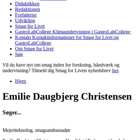
Didaktikken
Redaktionen
Forfatterne
Udvikling
Smag for Livet
GastroLabCollege
Klimaundervisning i GastroLabCollege
Kontakt
Kontaktinformationer for Smag for Livet og
GastroLabCollege
Om Smag for Livet
Søg
Vil du have nyt om smag inden for forskning, håndværk og
undervisning? Tilmeld dig Smag for Livets nyhedsbrev
her
.
Hjem
Du er her
Emilie Daugbjerg Christensen
S
ø
g
e
r
.
.
.
Mejeriteknolog, smagsambassadør