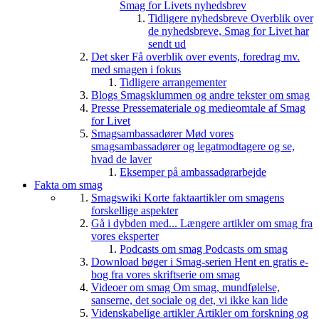
Smag for Livets nyhedsbrev
Tidligere nyhedsbreve
Overblik over
de nyhedsbreve, Smag for Livet har
sendt ud
Det sker
Få overblik over events, foredrag mv.
med smagen i fokus
Tidligere arrangementer
Blogs
Smagsklummen og andre tekster om smag
Presse
Pressemateriale og medieomtale af Smag
for Livet
Smagsambassadører
Mød vores
smagsambassadører og legatmodtagere og se,
hvad de laver
Eksemper på ambassadørarbejde
Fakta om smag
Smagswiki
Korte faktaartikler om smagens
forskellige aspekter
Gå i dybden med...
Længere artikler om smag fra
vores eksperter
Podcasts om smag
Podcasts om smag
Download bøger i Smag-serien
Hent en gratis e-
bog fra vores skriftserie om smag
Videoer om smag
Om smag, mundfølelse,
sanserne, det sociale og det, vi ikke kan lide
Videnskabelige artikler
Artikler om forskning og