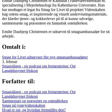
Emilie Daubjerg Christensen er Kandidat i Fødevarevidenskab m.
specialisering i Mejeriteknologi fra Københavns Universitet. Hun
har modtaget et legat fra Smag for Livet til projektet Videnskaben
bag ostens smag, et inspirerende og visuelt undervisningsmateriale,
der klæder tjener- og kokkeelever på til at kunne udvælge,
sammensætte og præsentere en fantastisk ostetallerken.
Emilie Daubjerg Christensen er udnævnt til smagsambassadør for sit
arbejde.
Omtalt i:
Smag for Livet udnævner fire nye smagsambassadører
3. februar
Smagslågen - en podcast om fermentering: Ost
Langtidssyrnet friskost
Forfatter til:
Smagslågen - en podcast om fermentering: Ost
Langtidssyrnet friskost
Sammensæt og præsenter en ostetallerken
Smag på (oste)videnskaben
Hvad er ost, og hvordan fremstilles den?