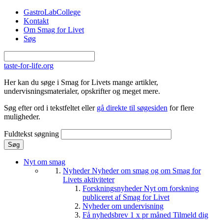
Gå til hovedindhold
GastroLabCollege
Kontakt
Om Smag for Livet
Søg
taste-for-life.org
Her kan du søge i Smag for Livets mange artikler,
undervisningsmaterialer, opskrifter og meget mere.
Søg efter ord i tekstfeltet eller
gå direkte til søgesiden
for flere
muligheder.
Fuldtekst søgning
Nyt om smag
Nyheder
Nyheder om smag og om Smag for
Livets aktiviteter
Forskningsnyheder
Nyt om forskning
publiceret af Smag for Livet
Nyheder om undervisning
Få nyhedsbrev 1 x pr måned
Tilmeld dig