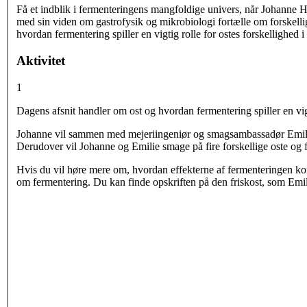
Vertikale faneblade
Få et indblik i fermenteringens mangfoldige univers, når Johanne H
med sin viden om gastrofysik og mikrobiologi fortælle om forskellig
hvordan fermentering spiller en vigtig rolle for ostes forskellighed 
Aktivitet
1
Dagens afsnit handler om ost og hvordan fermentering spiller en vigt
Johanne vil sammen med mejeriingeniør og smagsambassadør Emilie
Derudover vil Johanne og Emilie smage på fire forskellige oste og 
Hvis du vil høre mere om, hvordan effekterne af fermenteringen kom
om fermentering. Du kan finde opskriften på den friskost, som Emi