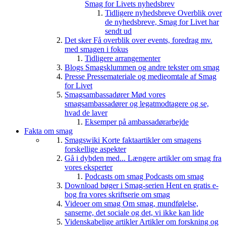
Smag for Livets nyhedsbrev
Tidligere nyhedsbreve
Overblik over
de nyhedsbreve, Smag for Livet har
sendt ud
Det sker
Få overblik over events, foredrag mv.
med smagen i fokus
Tidligere arrangementer
Blogs
Smagsklummen og andre tekster om smag
Presse
Pressemateriale og medieomtale af Smag
for Livet
Smagsambassadører
Mød vores
smagsambassadører og legatmodtagere og se,
hvad de laver
Eksemper på ambassadørarbejde
Fakta om smag
Smagswiki
Korte faktaartikler om smagens
forskellige aspekter
Gå i dybden med...
Længere artikler om smag fra
vores eksperter
Podcasts om smag
Podcasts om smag
Download bøger i Smag-serien
Hent en gratis e-
bog fra vores skriftserie om smag
Videoer om smag
Om smag, mundfølelse,
sanserne, det sociale og det, vi ikke kan lide
Videnskabelige artikler
Artikler om forskning og