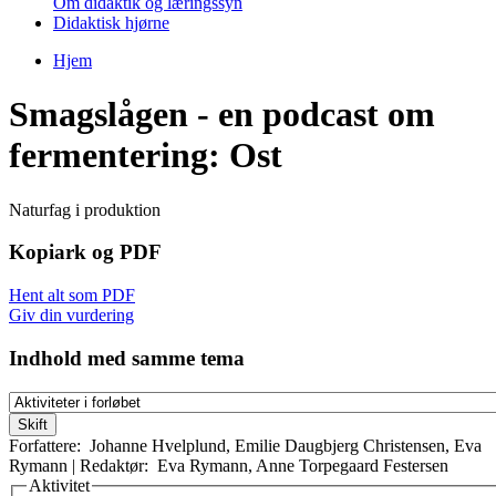
Om didaktik og læringssyn
Didaktisk hjørne
Hjem
Du er her
Smagslågen - en podcast om
fermentering: Ost
Naturfag i produktion
Kopiark og PDF
Hent alt som PDF
Giv din vurdering
Indhold med samme tema
Forfattere:
Johanne Hvelplund
,
Emilie Daugbjerg Christensen
,
Eva
Rymann
|
Redaktør:
Eva Rymann
,
Anne Torpegaard Festersen
Aktivitet