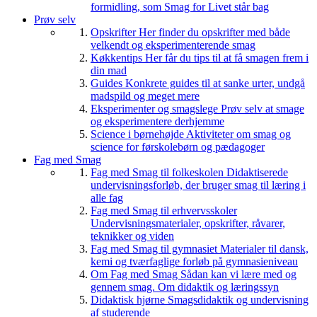
formidling, som Smag for Livet står bag
Prøv selv
Opskrifter
Her finder du opskrifter med både
velkendt og eksperimenterende smag
Køkkentips
Her får du tips til at få smagen frem i
din mad
Guides
Konkrete guides til at sanke urter, undgå
madspild og meget mere
Eksperimenter og smagslege
Prøv selv at smage
og eksperimentere derhjemme
Science i børnehøjde
Aktiviteter om smag og
science for førskolebørn og pædagoger
Fag med Smag
Fag med Smag til folkeskolen
Didaktiserede
undervisningsforløb, der bruger smag til læring i
alle fag
Fag med Smag til erhvervsskoler
Undervisningsmaterialer, opskrifter, råvarer,
teknikker og viden
Fag med Smag til gymnasiet
Materialer til dansk,
kemi og tværfaglige forløb på gymnasieniveau
Om Fag med Smag
Sådan kan vi lære med og
gennem smag. Om didaktik og læringssyn
Didaktisk hjørne
Smagsdidaktik og undervisning
af studerende