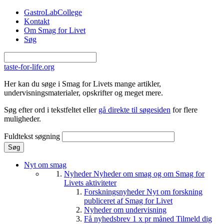
Gå til hovedindhold
GastroLabCollege
Kontakt
Om Smag for Livet
Søg
taste-for-life.org
Her kan du søge i Smag for Livets mange artikler,
undervisningsmaterialer, opskrifter og meget mere.
Søg efter ord i tekstfeltet eller
gå direkte til søgesiden
for flere
muligheder.
Fuldtekst søgning
Nyt om smag
Nyheder
Nyheder om smag og om Smag for
Livets aktiviteter
Forskningsnyheder
Nyt om forskning
publiceret af Smag for Livet
Nyheder om undervisning
Få nyhedsbrev 1 x pr måned
Tilmeld dig