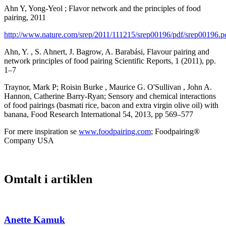
Ahn Y, Yong-Yeol ; Flavor network and the principles of food
pairing, 2011
http://www.nature.com/srep/2011/111215/srep00196/pdf/srep00196.p
Ahn, Y. , S. Ahnert, J. Bagrow, A. Barabási, Flavour pairing and
network principles of food pairing Scientific Reports, 1 (2011), pp.
1–7
Traynor, Mark P; Roisin Burke , Maurice G. O'Sullivan , John A.
Hannon, Catherine Barry-Ryan; Sensory and chemical interactions
of food pairings (basmati rice, bacon and extra virgin olive oil) with
banana, Food Research International 54, 2013, pp 569–577
For mere inspiration se
www.foodpairing.com
; Foodpairing®
Company USA
Omtalt i artiklen
Anette Kamuk