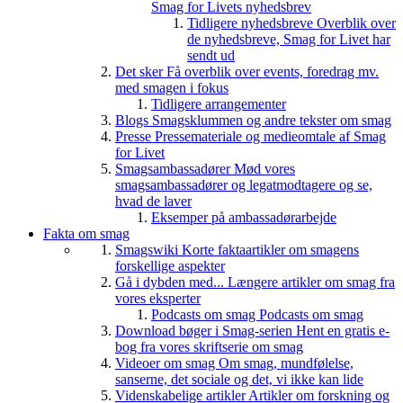
Smag for Livets nyhedsbrev
Tidligere nyhedsbreve
Overblik over
de nyhedsbreve, Smag for Livet har
sendt ud
Det sker
Få overblik over events, foredrag mv.
med smagen i fokus
Tidligere arrangementer
Blogs
Smagsklummen og andre tekster om smag
Presse
Pressemateriale og medieomtale af Smag
for Livet
Smagsambassadører
Mød vores
smagsambassadører og legatmodtagere og se,
hvad de laver
Eksemper på ambassadørarbejde
Fakta om smag
Smagswiki
Korte faktaartikler om smagens
forskellige aspekter
Gå i dybden med...
Længere artikler om smag fra
vores eksperter
Podcasts om smag
Podcasts om smag
Download bøger i Smag-serien
Hent en gratis e-
bog fra vores skriftserie om smag
Videoer om smag
Om smag, mundfølelse,
sanserne, det sociale og det, vi ikke kan lide
Videnskabelige artikler
Artikler om forskning og