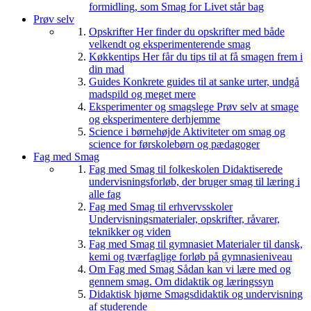
formidling, som Smag for Livet står bag
Prøv selv
Opskrifter
Her finder du opskrifter med både
velkendt og eksperimenterende smag
Køkkentips
Her får du tips til at få smagen frem i
din mad
Guides
Konkrete guides til at sanke urter, undgå
madspild og meget mere
Eksperimenter og smagslege
Prøv selv at smage
og eksperimentere derhjemme
Science i børnehøjde
Aktiviteter om smag og
science for førskolebørn og pædagoger
Fag med Smag
Fag med Smag til folkeskolen
Didaktiserede
undervisningsforløb, der bruger smag til læring i
alle fag
Fag med Smag til erhvervsskoler
Undervisningsmaterialer, opskrifter, råvarer,
teknikker og viden
Fag med Smag til gymnasiet
Materialer til dansk,
kemi og tværfaglige forløb på gymnasieniveau
Om Fag med Smag
Sådan kan vi lære med og
gennem smag. Om didaktik og læringssyn
Didaktisk hjørne
Smagsdidaktik og undervisning
af studerende