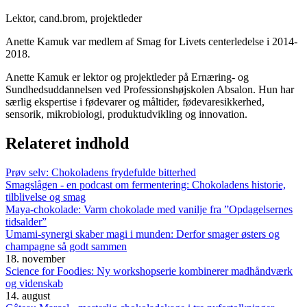
Lektor, cand.brom, projektleder
Anette Kamuk var medlem af Smag for Livets centerledelse i 2014-
2018.
Anette Kamuk er lektor og projektleder på Ernæring- og
Sundhedsuddannelsen ved Professionshøjskolen Absalon. Hun har
særlig ekspertise i fødevarer og måltider, fødevaresikkerhed,
sensorik, mikrobiologi, produktudvikling og innovation.
Relateret indhold
Prøv selv: Chokoladens frydefulde bitterhed
Smagslågen - en podcast om fermentering: Chokoladens historie,
tilblivelse og smag
Maya-chokolade: Varm chokolade med vanilje fra ”Opdagelsernes
tidsalder”
Umami-synergi skaber magi i munden: Derfor smager østers og
champagne så godt sammen
18. november
Science for Foodies: Ny workshopserie kombinerer madhåndværk
og videnskab
14. august