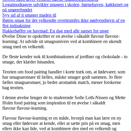
Legatmodtagere udvikler smagen i skolen, børnehaven, køkkenet og
på smørrebrødet
Syv ud af ti smager maden til
Børns smag for det velkendte overtrumfes ikke nødvendigvis af en
flot indpakning
Hakkebøffer og havmad: En dag med alle sanser for unge
Øvelse
Disse to opskrifter er en øvelse i såkaldt flavour flavour-
learning: At udvide sit smagsunivers ved at kombinere en ukendt
smag med en velkendt.
De fleste kender nok til kombinationen af jordbær og chokolade - to
smage, der klæder hinanden.
Teorien om food pairing handler i korte træk om, at fødevarer, som
har smagsaromaer til fælles, måske smager godt sammen. Jo flere
fælles smagsaromaer, jo bedre aromatisk match, mener forskerne
bag teorien.
I denne øvelse bruger de to studerende Sofie Leth-Nissen og Mette
Holm food pairing som inspiration til en øvelse i såkaldt
flavour flavour-learning.
Flavour flavour-learning er en måde, hvorpå man kan lære en ny
smag eller fødevare at kende, eller at sætte pris på en smag, men
ellers ikke kan lide, ved at kombinere den med en velkendt og