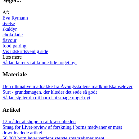
S
ø
g
e
r
.
.
.
Af:
Eva Rymann
øvelse
skaldyr
chokolade
flavour
food pairing
Vis udskriftsvenlig side
Læs mere
Sådan lærer vi at kunne lide noget nyt
Materiale
Den ultimative madpakke fra Åvangsskolens madkundskabselever
Surt - grundsmagen, der klæder det søde så godt
Sådan støtter du dit barn i at smage noget nyt
Artikel
12 måder at slippe fri af kræsenheden
Smag for Livet-review af forskning i børns madvaner er mest
downloadede artikel
50.000 børn laver verdens største smagseksperiment