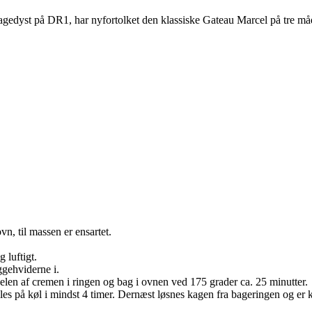
agedyst på DR1, har nyfortolket den klassiske Gateau Marcel på tre må
n, til massen er ensartet.
 luftigt.
gehviderne i.
len af cremen i ringen og bag i ovnen ved 175 grader ca. 25 minutter.
les på køl i mindst 4 timer. Dernæst løsnes kagen fra bageringen og er kla