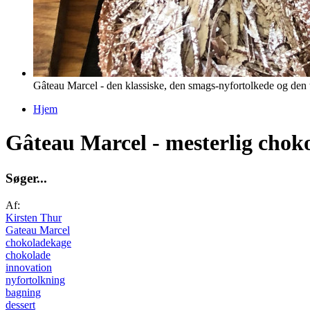
Gâteau Marcel - den klassiske, den smags-nyfortolkede og den
Hjem
Du er her
Gâteau Marcel - mesterlig choko
S
ø
g
e
r
.
.
.
Af:
Kirsten Thur
Gateau Marcel
chokoladekage
chokolade
innovation
nyfortolkning
bagning
dessert