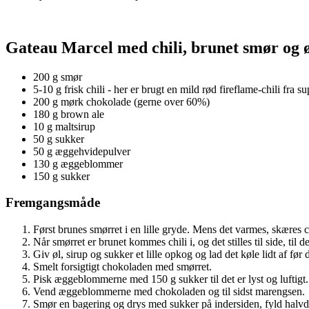
Gateau Marcel med chili, brunet smør og 
200 g smør
5-10 g frisk chili - her er brugt en mild rød fireflame-chili fra 
200 g mørk chokolade (gerne over 60%)
180 g brown ale
10 g maltsirup
50 g sukker
50 g æggehvidepulver
130 g æggeblommer
150 g sukker
Fremgangsmåde
Først brunes smørret i en lille gryde. Mens det varmes, skæres ch
Når smørret er brunet kommes chili i, og det stilles til side, til de
Giv øl, sirup og sukker et lille opkog og lad det køle lidt af f
Smelt forsigtigt chokoladen med smørret.
Pisk æggeblommerne med 150 g sukker til det er lyst og luftigt.
Vend æggeblommerne med chokoladen og til sidst marengsen.
Smør en bagering og drys med sukker på indersiden, fyld halvde