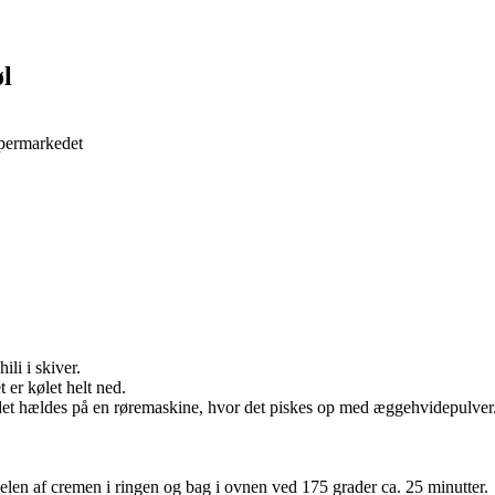
øl
supermarkedet
ili i skiver.
t er kølet helt ned.
ør det hældes på en røremaskine, hvor det piskes op med æggehvidepulver. 
len af cremen i ringen og bag i ovnen ved 175 grader ca. 25 minutter.