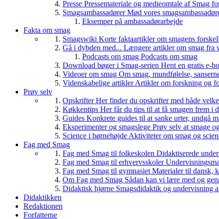
Presse
Pressemateriale og medieomtale af Smag fo
Smagsambassadører
Mød vores smagsambassadører
Eksemper på ambassadørarbejde
Fakta om smag
Smagswiki
Korte faktaartikler om smagens forskel
Gå i dybden med...
Længere artikler om smag fra v
Podcasts om smag
Podcasts om smag
Download bøger i Smag-serien
Hent en gratis e-bo
Videoer om smag
Om smag, mundfølelse, sanserne, 
Videnskabelige artikler
Artikler om forskning og f
Prøv selv
Opskrifter
Her finder du opskrifter med både vel
Køkkentips
Her får du tips til at få smagen frem i
Guides
Konkrete guides til at sanke urter, undgå 
Eksperimenter og smagslege
Prøv selv at smage o
Science i børnehøjde
Aktiviteter om smag og scie
Fag med Smag
Fag med Smag til folkeskolen
Didaktiserede underv
Fag med Smag til erhvervsskoler
Undervisningsmate
Fag med Smag til gymnasiet
Materialer til dansk,
Om Fag med Smag
Sådan kan vi lære med og gen
Didaktisk hjørne
Smagsdidaktik og undervisning a
Didaktikken
Redaktionen
Forfatterne