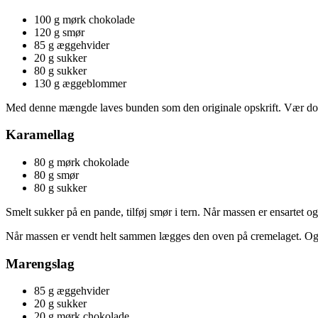
100 g mørk chokolade
120 g smør
85 g æggehvider
20 g sukker
80 g sukker
130 g æggeblommer
Med denne mængde laves bunden som den originale opskrift. Vær dog 
Karamellag
80 g mørk chokolade
80 g smør
80 g sukker
Smelt sukker på en pande, tilføj smør i tern. Når massen er ensartet o
Når massen er vendt helt sammen lægges den oven på cremelaget. Og 
Marengslag
85 g æggehvider
20 g sukker
20 g mørk chokolade