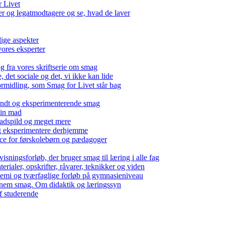
r Livet
 og legatmodtagere og se, hvad de laver
lige aspekter
ores eksperter
g fra vores skriftserie om smag
det sociale og det, vi ikke kan lide
ormidling, som Smag for Livet står bag
kendt og eksperimenterende smag
 din mad
madspild og meget mere
g eksperimentere derhjemme
nce for førskolebørn og pædagoger
isningsforløb, der bruger smag til læring i alle fag
rialer, opskrifter, råvarer, teknikker og viden
 kemi og tværfaglige forløb på gymnasieniveau
nem smag. Om didaktik og læringssyn
f studerende