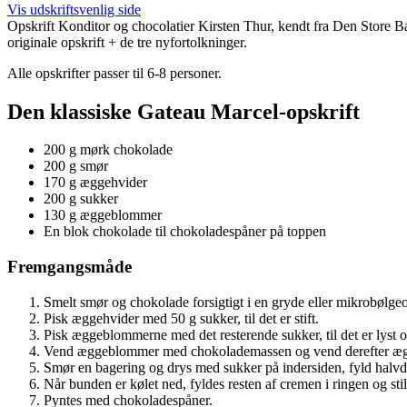
Vis udskriftsvenlig side
Opskrift
Konditor og chocolatier Kirsten Thur, kendt fra Den Store B
originale opskrift + de tre nyfortolkninger.
Alle opskrifter passer til 6-8 personer.
Den klassiske Gateau Marcel-opskrift
200 g mørk chokolade
200 g smør
170 g æggehvider
200 g sukker
130 g æggeblommer
En blok chokolade til chokoladespåner på toppen
Fremgangsmåde
Smelt smør og chokolade forsigtigt i en gryde eller mikrobølgeov
Pisk æggehvider med 50 g sukker, til det er stift.
Pisk æggeblommerne med det resterende sukker, til det er lyst og
Vend æggeblommer med chokolademassen og vend derefter æg
Smør en bagering og drys med sukker på indersiden, fyld halvde
Når bunden er kølet ned, fyldes resten af cremen i ringen og stil
Pyntes med chokoladespåner.