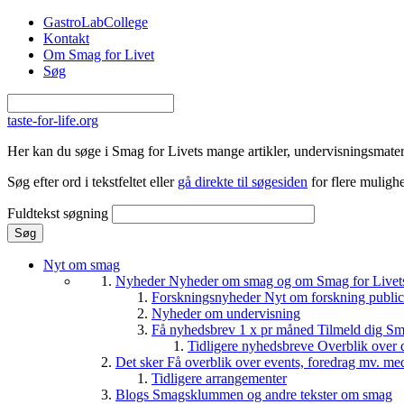
Gå til hovedindhold
GastroLabCollege
Kontakt
Om Smag for Livet
Søg
taste-for-life.org
Her kan du søge i Smag for Livets mange artikler, undervisningsmateri
Søg efter ord i tekstfeltet eller
gå direkte til søgesiden
for flere mulighe
Fuldtekst søgning
Nyt om smag
Nyheder
Nyheder om smag og om Smag for Livets 
Forskningsnyheder
Nyt om forskning public
Nyheder om undervisning
Få nyhedsbrev 1 x pr måned
Tilmeld dig Sm
Tidligere nyhedsbreve
Overblik over 
Det sker
Få overblik over events, foredrag mv. me
Tidligere arrangementer
Blogs
Smagsklummen og andre tekster om smag