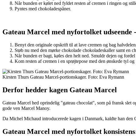
Når bunden er kølet ned fyldet resten af cremen i ringen og stille
Pyntes med chokoladespåner.
Gateau Marcel med nyfortolket udseende -
Benyt den originale opskrift til at lave cremen og bag halvdelen,
Støb nu med den mørke chokolade chokoladeskaller samt en chok
Når bunden er bagt, køles den helt ned. Smuldr dejen og fordel de
Kom resten af cremen i en sprøjtepose med den ønskede tyl og f
Kirsten Thurs Gateau Marcel-portionskager. Foto: Eva Rymann
Derfor hedder kagen Gateau Marcel
Gateau Marcel hed oprindelig "gateau chocolat", som på fransk sle
gode ven Marcel Manoy.
Da Michel Michaud introducerede kagen i Danmark, kaldte han den G
Gateau Marcel med nyfortolket konsistens