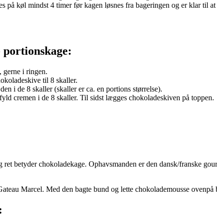
s på køl mindst 4 timer før kagen løsnes fra bageringen og er klar til at 
 portionskage:
 gerne i ringen.
oladeskive til 8 skaller.
n i de 8 skaller (skaller er ca. en portions størrelse).
yld cremen i de 8 skaller. Til sidst lægges chokoladeskiven på toppen.
t og ret betyder chokoladekage. Ophavsmanden er den dansk/franske g
ateau Marcel. Med den bagte bund og lette chokolademousse ovenpå be
: