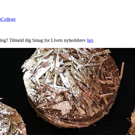
bCollege
ning? Tilmeld dig Smag for Livets nyhedsbrev
her
.