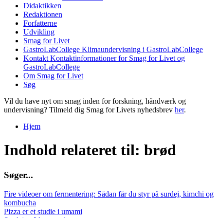
Didaktikken
Redaktionen
Forfatterne
Udvikling
Smag for Livet
GastroLabCollege
Klimaundervisning i GastroLabCollege
Kontakt
Kontaktinformationer for Smag for Livet og
GastroLabCollege
Om Smag for Livet
Søg
Vil du have nyt om smag inden for forskning, håndværk og
undervisning? Tilmeld dig Smag for Livets nyhedsbrev
her
.
Hjem
Du er her
Indhold relateret til: brød
S
ø
g
e
r
.
.
.
Fire videoer om fermentering: Sådan får du styr på surdej, kimchi og
kombucha
Pizza er et studie i umami