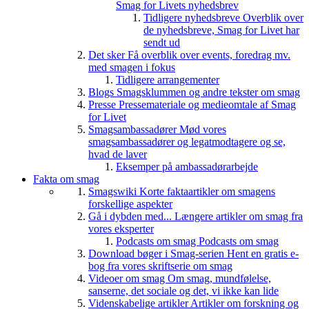
Smag for Livets nyhedsbrev
Tidligere nyhedsbreve
Overblik over
de nyhedsbreve, Smag for Livet har
sendt ud
Det sker
Få overblik over events, foredrag mv.
med smagen i fokus
Tidligere arrangementer
Blogs
Smagsklummen og andre tekster om smag
Presse
Pressemateriale og medieomtale af Smag
for Livet
Smagsambassadører
Mød vores
smagsambassadører og legatmodtagere og se,
hvad de laver
Eksemper på ambassadørarbejde
Fakta om smag
Smagswiki
Korte faktaartikler om smagens
forskellige aspekter
Gå i dybden med...
Længere artikler om smag fra
vores eksperter
Podcasts om smag
Podcasts om smag
Download bøger i Smag-serien
Hent en gratis e-
bog fra vores skriftserie om smag
Videoer om smag
Om smag, mundfølelse,
sanserne, det sociale og det, vi ikke kan lide
Videnskabelige artikler
Artikler om forskning og