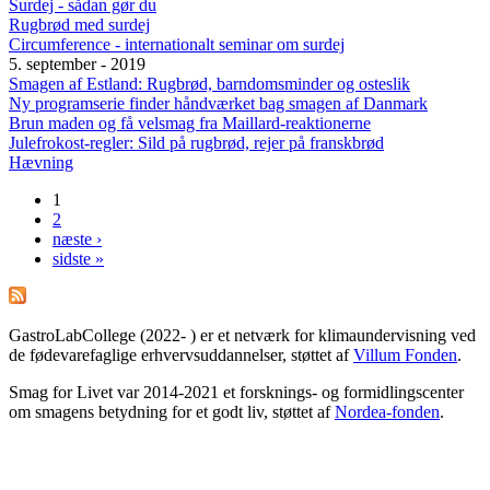
Surdej - sådan gør du
Rugbrød med surdej
Circumference - internationalt seminar om surdej
5. september - 2019
Smagen af Estland: Rugbrød, barndomsminder og osteslik
Ny programserie finder håndværket bag smagen af Danmark
Brun maden og få velsmag fra Maillard-reaktionerne
Julefrokost-regler: Sild på rugbrød, rejer på franskbrød
Hævning
1
Sider
2
næste ›
sidste »
GastroLabCollege (2022- ) er et netværk for klimaundervisning ved
de fødevarefaglige erhvervsuddannelser, støttet af
Villum Fonden
.
Smag for Livet var 2014-2021 et forsknings- og formidlingscenter
om smagens betydning for et godt liv, støttet af
Nordea-fonden
.