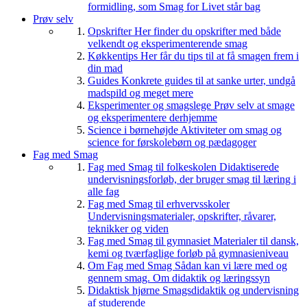
formidling, som Smag for Livet står bag
Prøv selv
Opskrifter
Her finder du opskrifter med både
velkendt og eksperimenterende smag
Køkkentips
Her får du tips til at få smagen frem i
din mad
Guides
Konkrete guides til at sanke urter, undgå
madspild og meget mere
Eksperimenter og smagslege
Prøv selv at smage
og eksperimentere derhjemme
Science i børnehøjde
Aktiviteter om smag og
science for førskolebørn og pædagoger
Fag med Smag
Fag med Smag til folkeskolen
Didaktiserede
undervisningsforløb, der bruger smag til læring i
alle fag
Fag med Smag til erhvervsskoler
Undervisningsmaterialer, opskrifter, råvarer,
teknikker og viden
Fag med Smag til gymnasiet
Materialer til dansk,
kemi og tværfaglige forløb på gymnasieniveau
Om Fag med Smag
Sådan kan vi lære med og
gennem smag. Om didaktik og læringssyn
Didaktisk hjørne
Smagsdidaktik og undervisning
af studerende