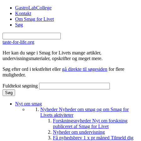
Gå til hovedindhold
GastroLabCollege
Kontakt
Om Smag for Livet
Søg
taste-for-life.org
Her kan du søge i Smag for Livets mange artikler,
undervisningsmaterialer, opskrifter og meget mere.
Søg efter ord i tekstfeltet eller
gå direkte til søgesiden
for flere
muligheder.
Fuldtekst søgning
Nyt om smag
Nyheder
Nyheder om smag og om Smag for
Livets aktiviteter
Forskningsnyheder
Nyt om forskning
publiceret af Smag for Livet
Nyheder om undervisning
Få nyhedsbrev 1 x pr måned
Tilmeld dig