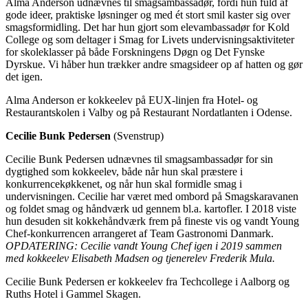
Alma Anderson udnævnes til smagsambassadør, fordi hun fuld af
gode ideer, praktiske løsninger og med ét stort smil kaster sig over
smagsformidling. Det har hun gjort som elevambassadør for Kold
College og som deltager i Smag for Livets undervisningsaktiviteter
for skoleklasser på både Forskningens Døgn og Det Fynske
Dyrskue. Vi håber hun trækker andre smagsideer op af hatten og gør
det igen.
Alma Anderson er kokkeelev på EUX-linjen fra Hotel- og
Restaurantskolen i Valby og på Restaurant Nordatlanten i Odense.
Cecilie Bunk Pedersen
(Svenstrup)
Cecilie Bunk Pedersen udnævnes til smagsambassadør for sin
dygtighed som kokkeelev, både når hun skal præstere i
konkurrencekøkkenet, og når hun skal formidle smag i
undervisningen. Cecilie har været med ombord på Smagskaravanen
og foldet smag og håndværk ud gennem bl.a. kartofler. I 2018 viste
hun desuden sit kokkehåndværk frem på fineste vis og vandt Young
Chef-konkurrencen arrangeret af Team Gastronomi Danmark.
OPDATERING: Cecilie vandt Young Chef igen i 2019 sammen
med kokkeelev Elisabeth Madsen og tjenerelev Frederik Mula.
Cecilie Bunk Pedersen er kokkeelev fra Techcollege i Aalborg og
Ruths Hotel i Gammel Skagen.