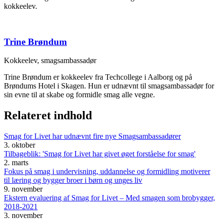
kokkeelev.
Trine Brøndum
Kokkeelev, smagsambassadør
Trine Brøndum er kokkeelev fra Techcollege i Aalborg og på
Brøndums Hotel i Skagen. Hun er udnævnt til smagsambassadør for
sin evne til at skabe og formidle smag alle vegne.
Relateret indhold
Smag for Livet har udnævnt fire nye Smagsambassadører
3. oktober
Tilbageblik: 'Smag for Livet har givet øget forståelse for smag'
2. marts
Fokus på smag i undervisning, uddannelse og formidling motiverer
til læring og bygger broer i børn og unges liv
9. november
Ekstern evaluering af Smag for Livet – Med smagen som brobygger,
2018-2021
3. november