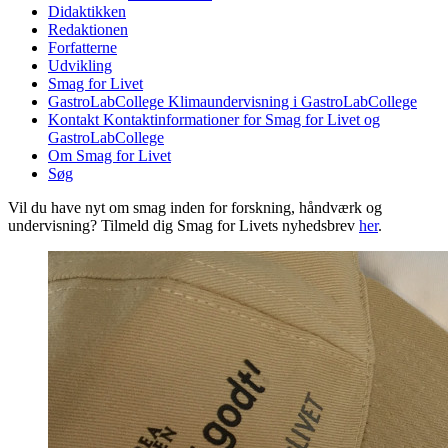
Didaktikken
Redaktionen
Forfatterne
Udvikling
Smag for Livet
GastroLabCollege
Klimaundervisning i GastroLabCollege
Kontakt
Kontaktinformationer for Smag for Livet og
GastroLabCollege
Om Smag for Livet
Søg
Vil du have nyt om smag inden for forskning, håndværk og
undervisning? Tilmeld dig Smag for Livets nyhedsbrev
her
.