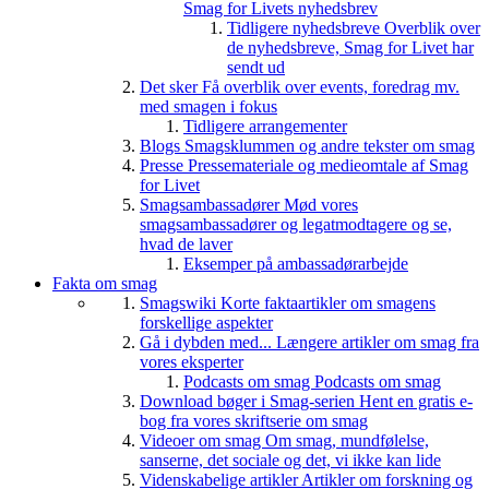
Smag for Livets nyhedsbrev
Tidligere nyhedsbreve
Overblik over
de nyhedsbreve, Smag for Livet har
sendt ud
Det sker
Få overblik over events, foredrag mv.
med smagen i fokus
Tidligere arrangementer
Blogs
Smagsklummen og andre tekster om smag
Presse
Pressemateriale og medieomtale af Smag
for Livet
Smagsambassadører
Mød vores
smagsambassadører og legatmodtagere og se,
hvad de laver
Eksemper på ambassadørarbejde
Fakta om smag
Smagswiki
Korte faktaartikler om smagens
forskellige aspekter
Gå i dybden med...
Længere artikler om smag fra
vores eksperter
Podcasts om smag
Podcasts om smag
Download bøger i Smag-serien
Hent en gratis e-
bog fra vores skriftserie om smag
Videoer om smag
Om smag, mundfølelse,
sanserne, det sociale og det, vi ikke kan lide
Videnskabelige artikler
Artikler om forskning og