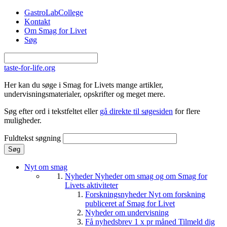
Gå til hovedindhold
GastroLabCollege
Kontakt
Om Smag for Livet
Søg
taste-for-life.org
Her kan du søge i Smag for Livets mange artikler,
undervisningsmaterialer, opskrifter og meget mere.
Søg efter ord i tekstfeltet eller
gå direkte til søgesiden
for flere
muligheder.
Fuldtekst søgning
Nyt om smag
Nyheder
Nyheder om smag og om Smag for
Livets aktiviteter
Forskningsnyheder
Nyt om forskning
publiceret af Smag for Livet
Nyheder om undervisning
Få nyhedsbrev 1 x pr måned
Tilmeld dig