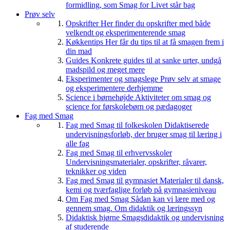
formidling, som Smag for Livet står bag
Prøv selv
Opskrifter
Her finder du opskrifter med både
velkendt og eksperimenterende smag
Køkkentips
Her får du tips til at få smagen frem i
din mad
Guides
Konkrete guides til at sanke urter, undgå
madspild og meget mere
Eksperimenter og smagslege
Prøv selv at smage
og eksperimentere derhjemme
Science i børnehøjde
Aktiviteter om smag og
science for førskolebørn og pædagoger
Fag med Smag
Fag med Smag til folkeskolen
Didaktiserede
undervisningsforløb, der bruger smag til læring i
alle fag
Fag med Smag til erhvervsskoler
Undervisningsmaterialer, opskrifter, råvarer,
teknikker og viden
Fag med Smag til gymnasiet
Materialer til dansk,
kemi og tværfaglige forløb på gymnasieniveau
Om Fag med Smag
Sådan kan vi lære med og
gennem smag. Om didaktik og læringssyn
Didaktisk hjørne
Smagsdidaktik og undervisning
af studerende