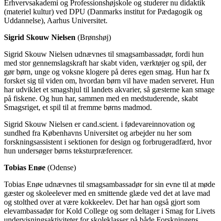
Erhvervsakademi og Professionshøjskole og studerer nu didaktik
(materiel kultur) ved DPU (Danmarks institut for Pædagogik og
Uddannelse), Aarhus Universitet.
Sigrid Skouw Nielsen
(Brønshøj)
Sigrid Skouw Nielsen udnævnes til smagsambassadør, fordi hun
med stor gennemslagskraft har skabt viden, værktøjer og spil, der
gør børn, unge og voksne klogere på deres egen smag. Hun har fx
forsket sig til viden om, hvordan børn vil have maden serveret. Hun
har udviklet et smagshjul til landets akvarier, så gæsterne kan smage
på fiskene. Og hun har, sammen med en medstuderende, skabt
Smagsriget, et spil til at fremme børns madmod.
Sigrid Skouw Nielsen er cand.scient. i fødevareinnovation og
sundhed fra Københavns Universitet og arbejder nu her som
forskningsassistent i sektionen for design og forbrugeradfærd, hvor
hun undersøger børns teksturpræferencer.
Tobias Enøe
(Odense)
Tobias Enøe udnævnes til smagsambassadør for sin evne til at møde
gæster og skoleelever med en smittende glæde ved det at lave mad
og stolthed over at være kokkeelev. Det har han også gjort som
elevambassadør for Kold College og som deltager i Smag for Livets
undervisningsaktiviteter for skoleklasser på både Forskningens