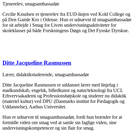
Tjenerelev, smagsambassadør
Cecilie Knudsen er tjenerelev fra EUD-linjen ved Kold College og
på Den Gamle Kro i Odense. Hun er udnævnt til smagsambassadør
for sit arbejde i Smag for Livets undervisningsaktiviteter for
skoleklasser på både Forskningens Døgn og Det Fynske Dyrskue.
Ditte Jacqueline Rasmussen
Lærer, didaktikstuderende, smagsambassadør
Ditte Jacqueline Rasmussen er uddannet lærer med linjefag i
madkundskab, engelsk, billedkunst og natur/teknologi fra UCL
Erhvervsakademi og Professionshøjskole og studerer nu didaktik
(materiel kultur) ved DPU (Danmarks institut for Pædagogik og
Uddannelse), Aarhus Universitet.
Hun er udnævnt til smagsambassadør, fordi hun brænder for at
formidle viden om smag ved at samle sin faglige viden, sine
undervisningskompetencer og sin flair for smag.