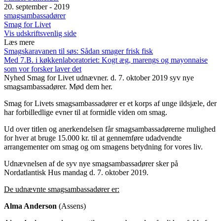
20. september - 2019
smagsambassadører
Smag for Livet
Vis udskriftsvenlig side
Læs mere
Smagskaravanen til søs: Sådan smager frisk fisk
Med 7.B. i køkkenlaboratoriet: Kogt æg, marengs og mayonnaise
som vor forsker laver det
Nyhed
Smag for Livet udnævner. d. 7. oktober 2019 syv nye
smagsambassadører. Mød dem her.
Smag for Livets smagsambassadører er et korps af unge ildsjæle, der
har forbilledlige evner til at formidle viden om smag.
Ud over titlen og anerkendelsen får smagsambassadørerne mulighed
for hver at bruge 15.000 kr. til at gennemføre udadvendte
arrangementer om smag og om smagens betydning for vores liv.
Udnævnelsen af de syv nye smagsambassadører sker på
Nordatlantisk Hus mandag d. 7. oktober 2019.
De udnævnte smagsambassadører er:
Alma Anderson
(Assens)