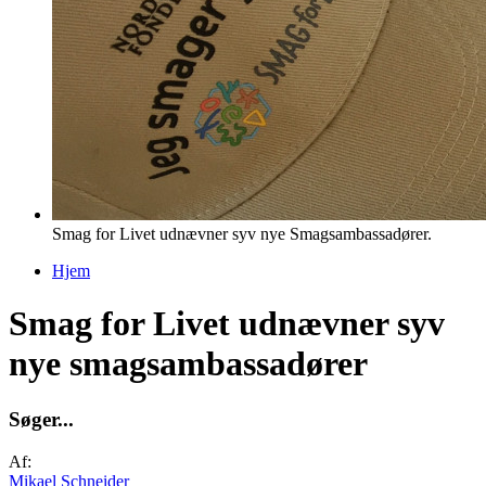
Smag for Livet udnævner syv nye Smagsambassadører.
Hjem
Du er her
Smag for Livet udnævner syv
nye smagsambassadører
S
ø
g
e
r
.
.
.
Af:
Mikael Schneider