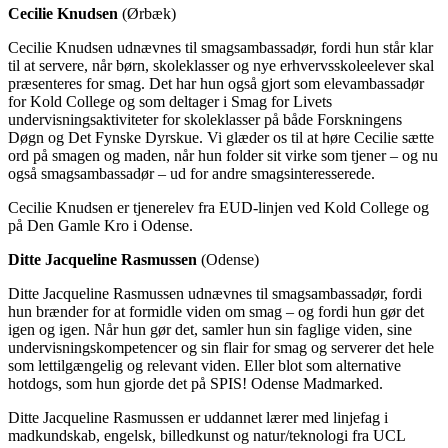
Cecilie Knudsen
(Ørbæk)
Cecilie Knudsen udnævnes til smagsambassadør, fordi hun står klar
til at servere, når børn, skoleklasser og nye erhvervsskoleelever skal
præsenteres for smag. Det har hun også gjort som elevambassadør
for Kold College og som deltager i Smag for Livets
undervisningsaktiviteter for skoleklasser på både Forskningens
Døgn og Det Fynske Dyrskue. Vi glæder os til at høre Cecilie sætte
ord på smagen og maden, når hun folder sit virke som tjener – og nu
også smagsambassadør – ud for andre smagsinteresserede.
Cecilie Knudsen er tjenerelev fra EUD-linjen ved Kold College og
på Den Gamle Kro i Odense.
Ditte Jacqueline Rasmussen
(Odense)
Ditte Jacqueline Rasmussen udnævnes til smagsambassadør, fordi
hun brænder for at formidle viden om smag – og fordi hun gør det
igen og igen. Når hun gør det, samler hun sin faglige viden, sine
undervisningskompetencer og sin flair for smag og serverer det hele
som lettilgængelig og relevant viden. Eller blot som alternative
hotdogs, som hun gjorde det på SPIS! Odense Madmarked.
Ditte Jacqueline Rasmussen er uddannet lærer med linjefag i
madkundskab, engelsk, billedkunst og natur/teknologi fra UCL