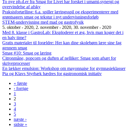
To nye ph.d.er fra Smag for Livet har forsket i umami-synergi og
overvindelse af afsky
Praksisfortælling: 6.a. spiller læringsspil og eksperimenterer med
grøntsagers smag og tekstur i nyt undervisningsforløb
STEM-undervisning med mad og gastrofysik
5. oktober - 2020
,
2. november - 2020
,
30. november - 2020
Med 8. klasse i GastroLab: Eksploderer et æg, hvis man koger det i
en halv time?
Gratis materialer til forældre: Her kan dine skolebørn lære sine fag
gennem smag
Smag #10: Smag og læring
Citronmåne, popcorn og duften af nelliker: Smag som afsæt for
skriveprocesser
En lækker emulsion: Workshop om mayonnaise for gymnasieklasser
Pia og Klavs Styrbæk hædres for gastronomisk initiativ
« første
Sider
‹ forrige
1
2
3
4
5
næste ›
sidste »