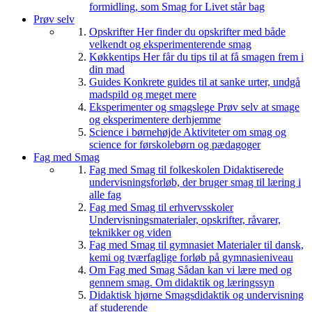
formidling, som Smag for Livet står bag
Prøv selv
Opskrifter
Her finder du opskrifter med både
velkendt og eksperimenterende smag
Køkkentips
Her får du tips til at få smagen frem i
din mad
Guides
Konkrete guides til at sanke urter, undgå
madspild og meget mere
Eksperimenter og smagslege
Prøv selv at smage
og eksperimentere derhjemme
Science i børnehøjde
Aktiviteter om smag og
science for førskolebørn og pædagoger
Fag med Smag
Fag med Smag til folkeskolen
Didaktiserede
undervisningsforløb, der bruger smag til læring i
alle fag
Fag med Smag til erhvervsskoler
Undervisningsmaterialer, opskrifter, råvarer,
teknikker og viden
Fag med Smag til gymnasiet
Materialer til dansk,
kemi og tværfaglige forløb på gymnasieniveau
Om Fag med Smag
Sådan kan vi lære med og
gennem smag. Om didaktik og læringssyn
Didaktisk hjørne
Smagsdidaktik og undervisning
af studerende