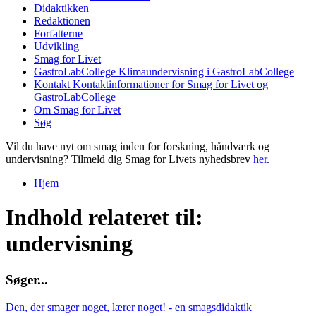
Didaktikken
Redaktionen
Forfatterne
Udvikling
Smag for Livet
GastroLabCollege
Klimaundervisning i GastroLabCollege
Kontakt
Kontaktinformationer for Smag for Livet og
GastroLabCollege
Om Smag for Livet
Søg
Vil du have nyt om smag inden for forskning, håndværk og
undervisning? Tilmeld dig Smag for Livets nyhedsbrev
her
.
Hjem
Du er her
Indhold relateret til:
undervisning
S
ø
g
e
r
.
.
.
Den, der smager noget, lærer noget! - en smagsdidaktik