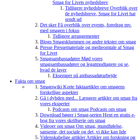
Smag for Livets nyhedsbrev
Tidligere nyhedsbreve
Overblik over
de nyhedsbreve, Smag for Livet har
sendt ud
Det sker
Få overblik over events, foredrag mv.
med smagen i fokus
Tidligere arrangementer
Blogs
Smagsklummen og andre tekster om smag
Presse
Pressemateriale og medieomtale af Smag
for Livet
Smagsambassadører
Mød vores
smagsambassadører og legatmodtagere og se,
hvad de laver
Eksemper på ambassadørarbejde
Fakta om smag
Smagswiki
Korte faktaartikler om smagens
forskellige aspekter
Gå i dybden med...
Længere artikler om smag fra
vores eksperter
Podcasts om smag
Podcasts om smag
Download bøger i Smag-serien
Hent en gratis e-
bog fra vores skriftserie om smag
Videoer om smag
Om smag, mundfølelse,
sanserne, det sociale og det, vi ikke kan lide
Videnskabelige artikler
Artikler om forskning og