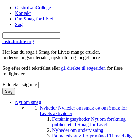
Gå til hovedindhold
GastroLabCollege
Kontakt
Om Smag for Livet
Søg
taste-for-life.org
Her kan du søge i Smag for Livets mange artikler,
undervisningsmaterialer, opskrifter og meget mere.
Søg efter ord i tekstfeltet eller
gå direkte til søgesiden
for flere
muligheder.
Fuldtekst søgning
Nyt om smag
Nyheder
Nyheder om smag og om Smag for
Livets aktiviteter
Forskningsnyheder
Nyt om forskning
publiceret af Smag for Livet
Nyheder om undervisning
Få nyhedsbrev 1 x pr måned
Tilmeld dig