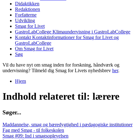
Didaktikken
Redaktionen
Forfatterne
Udvikling
Smag for Livet
GastroLabCollege
Klimaundervisning i GastroLabCollege
Kontakt
Kontaktinformationer for Smag for Livet og
GastroLabCollege
Om Smag for Livet
Søg
Vil du have nyt om smag inden for forskning, håndværk og
undervisning? Tilmeld dig Smag for Livets nyhedsbrev
her
.
Hjem
Du er her
Indhold relateret til: lærere
S
ø
g
e
r
.
.
.
Maddannelse, smag og bæredygtighed i pædagogiske institutioner
Fag med Smag - til folkeskolen
Smag #09: Ind i smagsoplevelsen