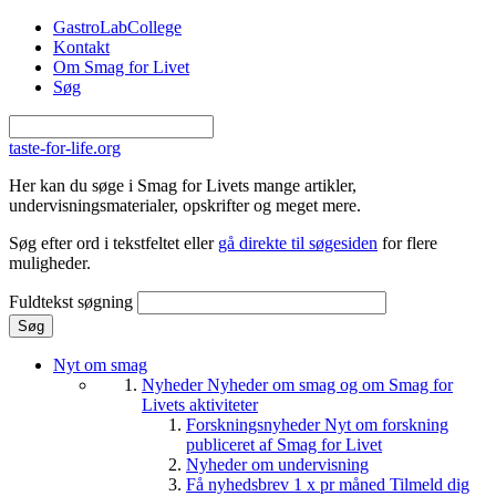
Gå til hovedindhold
GastroLabCollege
Kontakt
Om Smag for Livet
Søg
taste-for-life.org
Her kan du søge i Smag for Livets mange artikler,
undervisningsmaterialer, opskrifter og meget mere.
Søg efter ord i tekstfeltet eller
gå direkte til søgesiden
for flere
muligheder.
Fuldtekst søgning
Nyt om smag
Nyheder
Nyheder om smag og om Smag for
Livets aktiviteter
Forskningsnyheder
Nyt om forskning
publiceret af Smag for Livet
Nyheder om undervisning
Få nyhedsbrev 1 x pr måned
Tilmeld dig