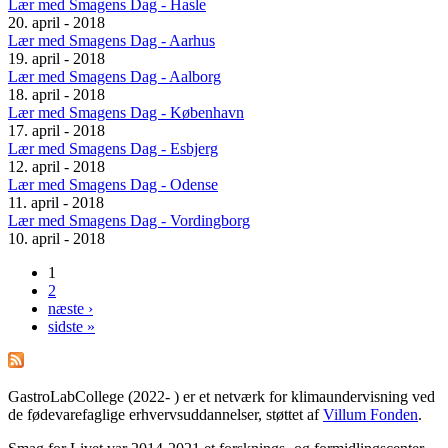
Lær med Smagens Dag - Hasle
20. april - 2018
Lær med Smagens Dag - Aarhus
19. april - 2018
Lær med Smagens Dag - Aalborg
18. april - 2018
Lær med Smagens Dag - København
17. april - 2018
Lær med Smagens Dag - Esbjerg
12. april - 2018
Lær med Smagens Dag - Odense
11. april - 2018
Lær med Smagens Dag - Vordingborg
10. april - 2018
1
Sider
2
næste ›
sidste »
GastroLabCollege (2022- ) er et netværk for klimaundervisning ved
de fødevarefaglige erhvervsuddannelser, støttet af
Villum Fonden
.