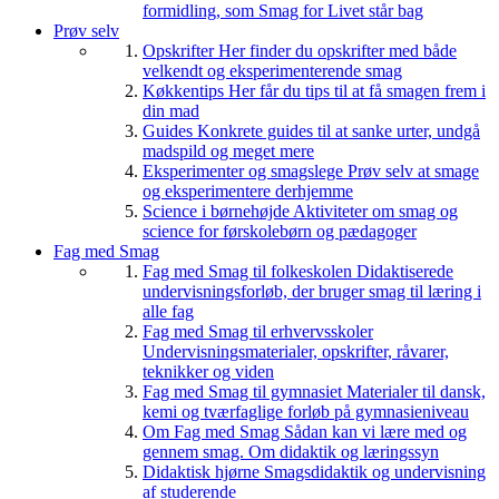
formidling, som Smag for Livet står bag
Prøv selv
Opskrifter
Her finder du opskrifter med både
velkendt og eksperimenterende smag
Køkkentips
Her får du tips til at få smagen frem i
din mad
Guides
Konkrete guides til at sanke urter, undgå
madspild og meget mere
Eksperimenter og smagslege
Prøv selv at smage
og eksperimentere derhjemme
Science i børnehøjde
Aktiviteter om smag og
science for førskolebørn og pædagoger
Fag med Smag
Fag med Smag til folkeskolen
Didaktiserede
undervisningsforløb, der bruger smag til læring i
alle fag
Fag med Smag til erhvervsskoler
Undervisningsmaterialer, opskrifter, råvarer,
teknikker og viden
Fag med Smag til gymnasiet
Materialer til dansk,
kemi og tværfaglige forløb på gymnasieniveau
Om Fag med Smag
Sådan kan vi lære med og
gennem smag. Om didaktik og læringssyn
Didaktisk hjørne
Smagsdidaktik og undervisning
af studerende