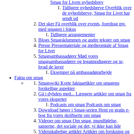
Smag for Livets nyhedsbrev
Tidligere nyhedsbreve
Overblik over
de nyhedsbreve, Smag for Livet har
sendt ud
Det sker
Få overblik over events, foredrag mv.
med smagen i fokus
Tidligere arrangementer
Blogs
Smagsklummen og andre tekster om smag
Presse
Pressemateriale og medieomtale af Smag
for Livet
Smagsambassadører
Mød vores
smagsambassadører og legatmodtagere og se,
hvad de laver
Eksemper på ambassadørarbejde
Fakta om smag
Smagswiki
Korte faktaartikler om smagens
forskellige aspekter
Gå i dybden med...
Længere artikler om smag fra
vores eksperter
Podcasts om smag
Podcasts om smag
Download bøger i Smag-serien
Hent en gratis e-
bog fra vores skriftserie om smag
Videoer om smag
Om smag, mundfølelse,
sanserne, det sociale og det, vi ikke kan lide
Videnskabelige artikler
Artikler om forskning og