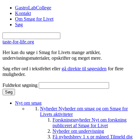
Gå til hovedindhold
GastroLabCollege
Kontakt
Om Smag for Livet
Søg
taste-for-life.org
Her kan du søge i Smag for Livets mange artikler,
undervisningsmaterialer, opskrifter og meget mere.
Søg efter ord i tekstfeltet eller
gå direkte til søgesiden
for flere
muligheder.
Fuldtekst søgning
Nyt om smag
Nyheder
Nyheder om smag og om Smag for
Livets aktiviteter
Forskningsnyheder
Nyt om forskning
publiceret af Smag for Livet
Nyheder om undervisning
Få nyhedsbrev 1 x pr måned
Tilmeld dig