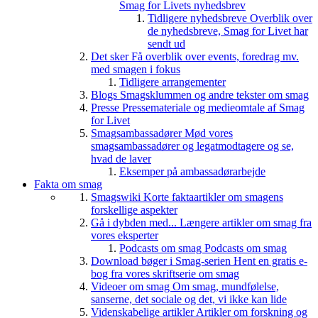
Smag for Livets nyhedsbrev
Tidligere nyhedsbreve
Overblik over
de nyhedsbreve, Smag for Livet har
sendt ud
Det sker
Få overblik over events, foredrag mv.
med smagen i fokus
Tidligere arrangementer
Blogs
Smagsklummen og andre tekster om smag
Presse
Pressemateriale og medieomtale af Smag
for Livet
Smagsambassadører
Mød vores
smagsambassadører og legatmodtagere og se,
hvad de laver
Eksemper på ambassadørarbejde
Fakta om smag
Smagswiki
Korte faktaartikler om smagens
forskellige aspekter
Gå i dybden med...
Længere artikler om smag fra
vores eksperter
Podcasts om smag
Podcasts om smag
Download bøger i Smag-serien
Hent en gratis e-
bog fra vores skriftserie om smag
Videoer om smag
Om smag, mundfølelse,
sanserne, det sociale og det, vi ikke kan lide
Videnskabelige artikler
Artikler om forskning og