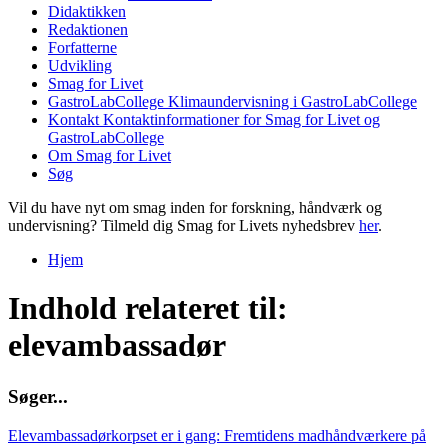
Didaktikken
Redaktionen
Forfatterne
Udvikling
Smag for Livet
GastroLabCollege
Klimaundervisning i GastroLabCollege
Kontakt
Kontaktinformationer for Smag for Livet og
GastroLabCollege
Om Smag for Livet
Søg
Vil du have nyt om smag inden for forskning, håndværk og
undervisning? Tilmeld dig Smag for Livets nyhedsbrev
her
.
Hjem
Du er her
Indhold relateret til:
elevambassadør
S
ø
g
e
r
.
.
.
Elevambassadørkorpset er i gang: Fremtidens madhåndværkere på