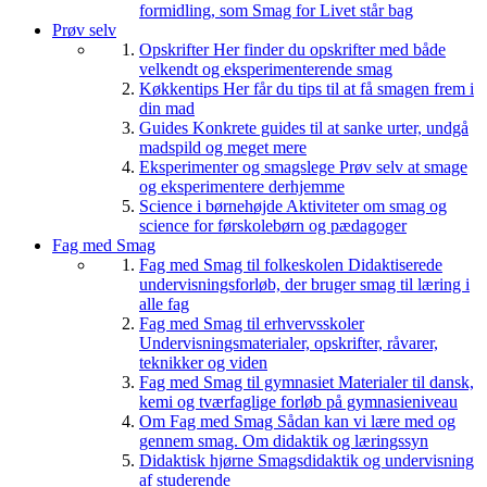
formidling, som Smag for Livet står bag
Prøv selv
Opskrifter
Her finder du opskrifter med både
velkendt og eksperimenterende smag
Køkkentips
Her får du tips til at få smagen frem i
din mad
Guides
Konkrete guides til at sanke urter, undgå
madspild og meget mere
Eksperimenter og smagslege
Prøv selv at smage
og eksperimentere derhjemme
Science i børnehøjde
Aktiviteter om smag og
science for førskolebørn og pædagoger
Fag med Smag
Fag med Smag til folkeskolen
Didaktiserede
undervisningsforløb, der bruger smag til læring i
alle fag
Fag med Smag til erhvervsskoler
Undervisningsmaterialer, opskrifter, råvarer,
teknikker og viden
Fag med Smag til gymnasiet
Materialer til dansk,
kemi og tværfaglige forløb på gymnasieniveau
Om Fag med Smag
Sådan kan vi lære med og
gennem smag. Om didaktik og læringssyn
Didaktisk hjørne
Smagsdidaktik og undervisning
af studerende