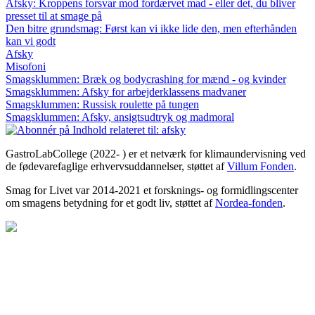
Afsky: Kroppens forsvar mod fordærvet mad - eller det, du bliver
presset til at smage på
Den bitre grundsmag: Først kan vi ikke lide den, men efterhånden
kan vi godt
Afsky
Misofoni
Smagsklummen: Bræk og bodycrashing for mænd - og kvinder
Smagsklummen: Afsky for arbejderklassens madvaner
Smagsklummen: Russisk roulette på tungen
Smagsklummen: Afsky, ansigtsudtryk og madmoral
GastroLabCollege (2022- ) er et netværk for klimaundervisning ved
de fødevarefaglige erhvervsuddannelser, støttet af
Villum Fonden
.
Smag for Livet var 2014-2021 et forsknings- og formidlingscenter
om smagens betydning for et godt liv, støttet af
Nordea-fonden
.