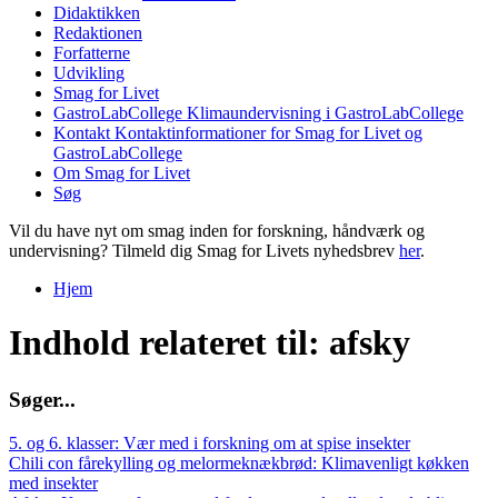
Didaktikken
Redaktionen
Forfatterne
Udvikling
Smag for Livet
GastroLabCollege
Klimaundervisning i GastroLabCollege
Kontakt
Kontaktinformationer for Smag for Livet og
GastroLabCollege
Om Smag for Livet
Søg
Vil du have nyt om smag inden for forskning, håndværk og
undervisning? Tilmeld dig Smag for Livets nyhedsbrev
her
.
Hjem
Du er her
Indhold relateret til: afsky
S
ø
g
e
r
.
.
.
5. og 6. klasser: Vær med i forskning om at spise insekter
Chili con fårekylling og melormeknækbrød: Klimavenligt køkken
med insekter