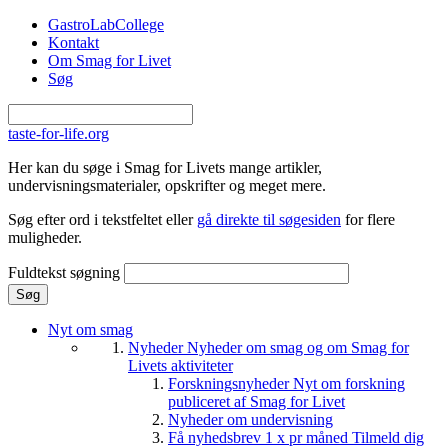
Gå til hovedindhold
GastroLabCollege
Kontakt
Om Smag for Livet
Søg
taste-for-life.org
Her kan du søge i Smag for Livets mange artikler,
undervisningsmaterialer, opskrifter og meget mere.
Søg efter ord i tekstfeltet eller
gå direkte til søgesiden
for flere
muligheder.
Fuldtekst søgning
Nyt om smag
Nyheder
Nyheder om smag og om Smag for
Livets aktiviteter
Forskningsnyheder
Nyt om forskning
publiceret af Smag for Livet
Nyheder om undervisning
Få nyhedsbrev 1 x pr måned
Tilmeld dig