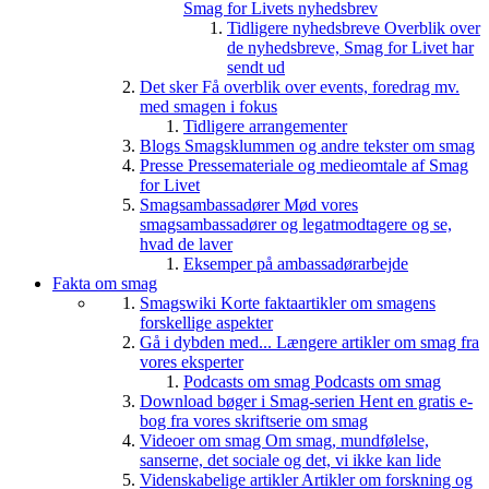
Smag for Livets nyhedsbrev
Tidligere nyhedsbreve
Overblik over
de nyhedsbreve, Smag for Livet har
sendt ud
Det sker
Få overblik over events, foredrag mv.
med smagen i fokus
Tidligere arrangementer
Blogs
Smagsklummen og andre tekster om smag
Presse
Pressemateriale og medieomtale af Smag
for Livet
Smagsambassadører
Mød vores
smagsambassadører og legatmodtagere og se,
hvad de laver
Eksemper på ambassadørarbejde
Fakta om smag
Smagswiki
Korte faktaartikler om smagens
forskellige aspekter
Gå i dybden med...
Længere artikler om smag fra
vores eksperter
Podcasts om smag
Podcasts om smag
Download bøger i Smag-serien
Hent en gratis e-
bog fra vores skriftserie om smag
Videoer om smag
Om smag, mundfølelse,
sanserne, det sociale og det, vi ikke kan lide
Videnskabelige artikler
Artikler om forskning og