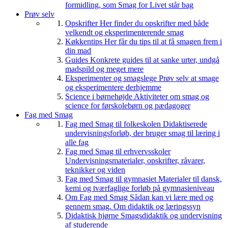
formidling, som Smag for Livet står bag
Prøv selv
Opskrifter
Her finder du opskrifter med både
velkendt og eksperimenterende smag
Køkkentips
Her får du tips til at få smagen frem i
din mad
Guides
Konkrete guides til at sanke urter, undgå
madspild og meget mere
Eksperimenter og smagslege
Prøv selv at smage
og eksperimentere derhjemme
Science i børnehøjde
Aktiviteter om smag og
science for førskolebørn og pædagoger
Fag med Smag
Fag med Smag til folkeskolen
Didaktiserede
undervisningsforløb, der bruger smag til læring i
alle fag
Fag med Smag til erhvervsskoler
Undervisningsmaterialer, opskrifter, råvarer,
teknikker og viden
Fag med Smag til gymnasiet
Materialer til dansk,
kemi og tværfaglige forløb på gymnasieniveau
Om Fag med Smag
Sådan kan vi lære med og
gennem smag. Om didaktik og læringssyn
Didaktisk hjørne
Smagsdidaktik og undervisning
af studerende