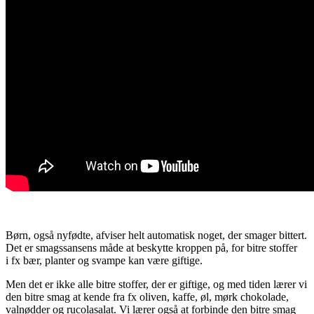
Børn, også nyfødte, afviser helt automatisk noget, der smager bittert.
Det er smagssansens måde at beskytte kroppen på, for bitre stoffer
i fx bær, planter og svampe kan være giftige.
Men det er ikke alle bitre stoffer, der er giftige, og med tiden lærer vi
den bitre smag at kende fra fx oliven, kaffe, øl, mørk chokolade,
valnødder og rucolasalat. Vi lærer også at forbinde den bitre smag