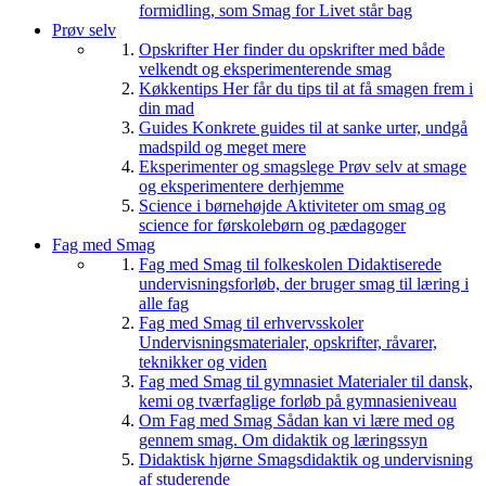
formidling, som Smag for Livet står bag
Prøv selv
Opskrifter
Her finder du opskrifter med både
velkendt og eksperimenterende smag
Køkkentips
Her får du tips til at få smagen frem i
din mad
Guides
Konkrete guides til at sanke urter, undgå
madspild og meget mere
Eksperimenter og smagslege
Prøv selv at smage
og eksperimentere derhjemme
Science i børnehøjde
Aktiviteter om smag og
science for førskolebørn og pædagoger
Fag med Smag
Fag med Smag til folkeskolen
Didaktiserede
undervisningsforløb, der bruger smag til læring i
alle fag
Fag med Smag til erhvervsskoler
Undervisningsmaterialer, opskrifter, råvarer,
teknikker og viden
Fag med Smag til gymnasiet
Materialer til dansk,
kemi og tværfaglige forløb på gymnasieniveau
Om Fag med Smag
Sådan kan vi lære med og
gennem smag. Om didaktik og læringssyn
Didaktisk hjørne
Smagsdidaktik og undervisning
af studerende