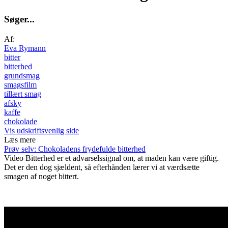
S
ø
g
e
r
.
.
.
Af:
Eva Rymann
bitter
bitterhed
grundsmag
smagsfilm
tillært smag
afsky
kaffe
chokolade
Vis udskriftsvenlig side
Læs mere
Prøv selv: Chokoladens frydefulde bitterhed
Video
Bitterhed er et advarselssignal om, at maden kan være giftig.
Det er den dog sjældent, så efterhånden lærer vi at værdsætte
smagen af noget bittert.