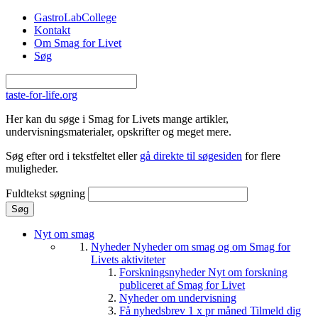
Gå til hovedindhold
GastroLabCollege
Kontakt
Om Smag for Livet
Søg
taste-for-life.org
Her kan du søge i Smag for Livets mange artikler,
undervisningsmaterialer, opskrifter og meget mere.
Søg efter ord i tekstfeltet eller
gå direkte til søgesiden
for flere
muligheder.
Fuldtekst søgning
Nyt om smag
Nyheder
Nyheder om smag og om Smag for
Livets aktiviteter
Forskningsnyheder
Nyt om forskning
publiceret af Smag for Livet
Nyheder om undervisning
Få nyhedsbrev 1 x pr måned
Tilmeld dig