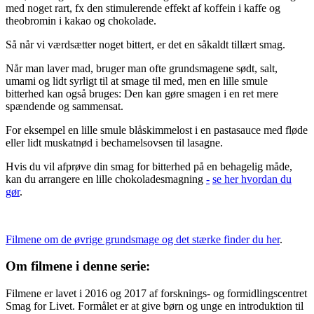
med noget rart, fx den stimulerende effekt af koffein i kaffe og
theobromin i kakao og chokolade.
Så når vi værdsætter noget bittert, er det en såkaldt tillært smag.
Når man laver mad, bruger man ofte grundsmagene sødt, salt,
umami og lidt syrligt til at smage til med, men en lille smule
bitterhed kan også bruges: Den kan gøre smagen i en ret mere
spændende og sammensat.
For eksempel en lille smule blåskimmelost i en pastasauce med fløde
eller lidt muskatnød i bechamelsovsen til lasagne.
Hvis du vil afprøve din smag for bitterhed på en behagelig måde,
kan du arrangere en lille chokoladesmagning
-
se her hvordan du
gør
.
Filmene om de øvrige grundsmage og det stærke finder du her
.
Om filmene i denne serie:
Filmene er lavet i 2016 og 2017 af forsknings- og formidlingscentret
Smag for Livet. Formålet er at give børn og unge en introduktion til