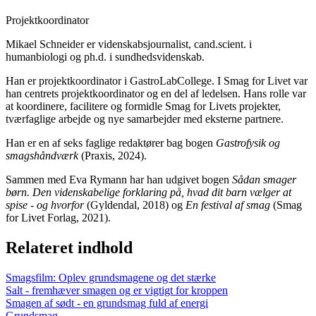
Projektkoordinator
Mikael Schneider er videnskabsjournalist, cand.scient. i
humanbiologi og ph.d. i sundhedsvidenskab.
Han er projektkoordinator i GastroLabCollege. I Smag for Livet var
han centrets projektkoordinator og en del af ledelsen. Hans rolle var
at koordinere, facilitere og formidle Smag for Livets projekter,
tværfaglige arbejde og nye samarbejder med eksterne partnere.
Han er en af seks faglige redaktører bag bogen
Gastrofysik og
smagshåndværk
(Praxis, 2024).
Sammen med Eva Rymann har han udgivet bogen
Sådan smager
børn. Den videnskabelige forklaring på, hvad dit barn vælger at
spise - og hvorfor
(Gyldendal, 2018) og
En festival af smag
(Smag
for Livet Forlag, 2021).
Relateret indhold
Smagsfilm: Oplev grundsmagene og det stærke
Salt - fremhæver smagen og er vigtigt for kroppen
Smagen af sødt - en grundsmag fuld af energi
Grundsmag