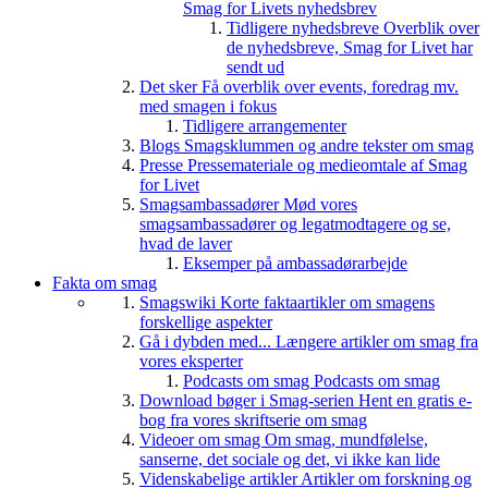
Smag for Livets nyhedsbrev
Tidligere nyhedsbreve
Overblik over
de nyhedsbreve, Smag for Livet har
sendt ud
Det sker
Få overblik over events, foredrag mv.
med smagen i fokus
Tidligere arrangementer
Blogs
Smagsklummen og andre tekster om smag
Presse
Pressemateriale og medieomtale af Smag
for Livet
Smagsambassadører
Mød vores
smagsambassadører og legatmodtagere og se,
hvad de laver
Eksemper på ambassadørarbejde
Fakta om smag
Smagswiki
Korte faktaartikler om smagens
forskellige aspekter
Gå i dybden med...
Længere artikler om smag fra
vores eksperter
Podcasts om smag
Podcasts om smag
Download bøger i Smag-serien
Hent en gratis e-
bog fra vores skriftserie om smag
Videoer om smag
Om smag, mundfølelse,
sanserne, det sociale og det, vi ikke kan lide
Videnskabelige artikler
Artikler om forskning og