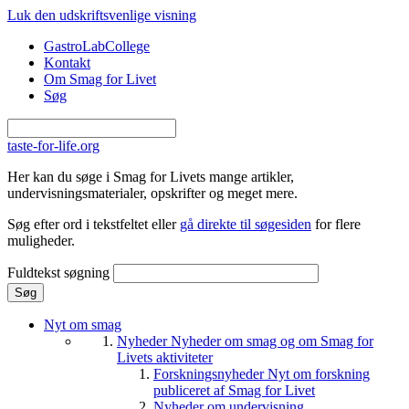
Gå til hovedindhold
Luk den udskriftsvenlige visning
GastroLabCollege
Kontakt
Om Smag for Livet
Søg
taste-for-life.org
Her kan du søge i Smag for Livets mange artikler,
undervisningsmaterialer, opskrifter og meget mere.
Søg efter ord i tekstfeltet eller
gå direkte til søgesiden
for flere
muligheder.
Fuldtekst søgning
Nyt om smag
Nyheder
Nyheder om smag og om Smag for
Livets aktiviteter
Forskningsnyheder
Nyt om forskning
publiceret af Smag for Livet
Nyheder om undervisning