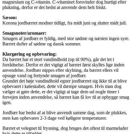
magnesium og C-vitamin. C-vitaminet forsvinder dog hurtigt efter
plukning, derfor er det bedst at anvende dem helt friskt.
Sæson:
Korona jordbærret modner tidligt, fra midt juni og slutter midt juli.
Smagsnoter/aromaer:
Smagen af jordbær er fyldig, med stor sødme og næsten ingen syre.
Bærret dufter af sødme og dansk sommer.
Klargøring og opbevaring:
Da bærret har et stort vandindhold (op til 90%), går det let i
forrådnelse. Derfor er det vigtigt af bærret først skylles lige inden
anvendelse. Jordbær nippes efter skylning, da bærret ellers vil
opsuge vand og fortynde smagen af jordbær.
Grundet det høje vandindhold egner jordbærret sig ikke til at blive
opbevaret i køleskabet, dette vil dæmpe smagen. Hvis man dog
vælger at gøre dette, er det vigtigt at tage dem ud nogle timer i
forvejen inden anvendelse, så bærret kan få lov til at opbygge smag
igen.
Jordbær har bedst af at blive anvendt samme dag, som de plukkes,
men kan opbevares 2-3 dage ved køligere temperaturer.
Bærret et velegnet til frysning, dog bruges det oftest til marmelader
hvis dette er tilfældet.