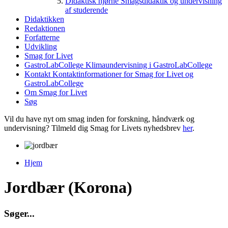
Didaktisk hjørne
Smagsdidaktik og undervisning
af studerende
Didaktikken
Redaktionen
Forfatterne
Udvikling
Smag for Livet
GastroLabCollege
Klimaundervisning i GastroLabCollege
Kontakt
Kontaktinformationer for Smag for Livet og
GastroLabCollege
Om Smag for Livet
Søg
Vil du have nyt om smag inden for forskning, håndværk og
undervisning? Tilmeld dig Smag for Livets nyhedsbrev
her
.
Hjem
Du er her
Jordbær (Korona)
S
ø
g
e
r
.
.
.