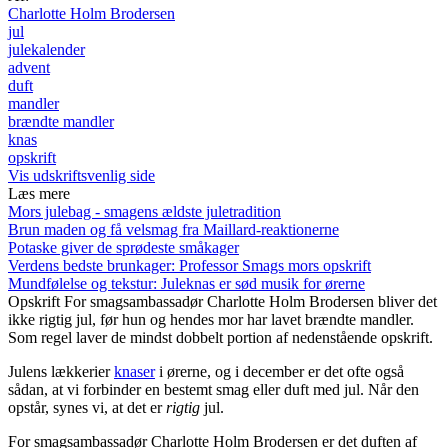
Charlotte Holm Brodersen
jul
julekalender
advent
duft
mandler
brændte mandler
knas
opskrift
Vis udskriftsvenlig side
Læs mere
Mors julebag - smagens ældste juletradition
Brun maden og få velsmag fra Maillard-reaktionerne
Potaske giver de sprødeste småkager
Verdens bedste brunkager: Professor Smags mors opskrift
Mundfølelse og tekstur: Juleknas er sød musik for ørerne
Opskrift
For smagsambassadør Charlotte Holm Brodersen bliver det
ikke rigtig jul, før hun og hendes mor har lavet brændte mandler.
Som regel laver de mindst dobbelt portion af nedenstående opskrift.
Julens lækkerier
knaser
i ørerne, og i december er det ofte også
sådan, at vi forbinder en bestemt smag eller duft med jul. Når den
opstår, synes vi, at det er
rigtig
jul.
For smagsambassadør Charlotte Holm Brodersen er det duften af