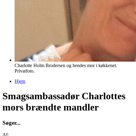
Charlotte Holm Brodersen og hendes mor i køkkenet.
Privatfoto.
Hjem
Du er her
Smagsambassadør Charlottes
mors brændte mandler
S
ø
g
e
r
.
.
.
Af: