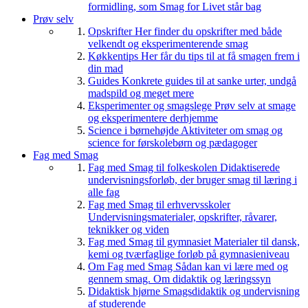
formidling, som Smag for Livet står bag
Prøv selv
Opskrifter
Her finder du opskrifter med både
velkendt og eksperimenterende smag
Køkkentips
Her får du tips til at få smagen frem i
din mad
Guides
Konkrete guides til at sanke urter, undgå
madspild og meget mere
Eksperimenter og smagslege
Prøv selv at smage
og eksperimentere derhjemme
Science i børnehøjde
Aktiviteter om smag og
science for førskolebørn og pædagoger
Fag med Smag
Fag med Smag til folkeskolen
Didaktiserede
undervisningsforløb, der bruger smag til læring i
alle fag
Fag med Smag til erhvervsskoler
Undervisningsmaterialer, opskrifter, råvarer,
teknikker og viden
Fag med Smag til gymnasiet
Materialer til dansk,
kemi og tværfaglige forløb på gymnasieniveau
Om Fag med Smag
Sådan kan vi lære med og
gennem smag. Om didaktik og læringssyn
Didaktisk hjørne
Smagsdidaktik og undervisning
af studerende