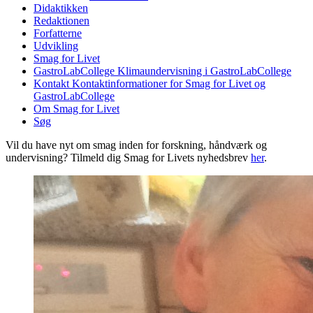
Didaktikken
Redaktionen
Forfatterne
Udvikling
Smag for Livet
GastroLabCollege
Klimaundervisning i GastroLabCollege
Kontakt
Kontaktinformationer for Smag for Livet og
GastroLabCollege
Om Smag for Livet
Søg
Vil du have nyt om smag inden for forskning, håndværk og
undervisning? Tilmeld dig Smag for Livets nyhedsbrev
her
.