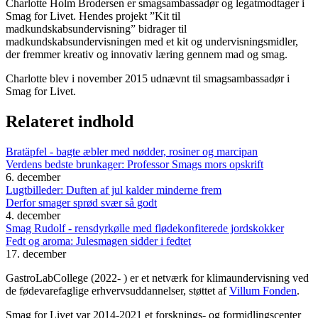
Charlotte Holm Brodersen er smagsambassadør og legatmodtager i
Smag for Livet. Hendes projekt ”Kit til
madkundskabsundervisning” bidrager til
madkundskabsundervisningen med et kit og undervisningsmidler,
der fremmer kreativ og innovativ læring gennem mad og smag.
Charlotte blev i november 2015 udnævnt til smagsambassadør i
Smag for Livet.
Relateret indhold
Bratäpfel - bagte æbler med nødder, rosiner og marcipan
Verdens bedste brunkager: Professor Smags mors opskrift
6. december
Lugtbilleder: Duften af jul kalder minderne frem
Derfor smager sprød svær så godt
4. december
Smag Rudolf - rensdyrkølle med flødekonfiterede jordskokker
Fedt og aroma: Julesmagen sidder i fedtet
17. december
GastroLabCollege (2022- ) er et netværk for klimaundervisning ved
de fødevarefaglige erhvervsuddannelser, støttet af
Villum Fonden
.
Smag for Livet var 2014-2021 et forsknings- og formidlingscenter