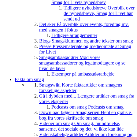
Smag for Livets nyhedsbrev
Tidligere nyhedsbreve
Overblik over
de nyhedsbreve, Smag for Livet har
sendt ud
Det sker
Få overblik over events, foredrag mv.
med smagen i fokus
Tidligere arrangementer
Blogs
Smagsklummen og andre tekster om smag
Presse
Pressemateriale og medieomtale af Smag
for Livet
Smagsambassadører
Mød vores
smagsambassadører og legatmodtagere og se,
hvad de laver
Eksemper på ambassadørarbejde
Fakta om smag
Smagswiki
Korte faktaartikler om smagens
forskellige aspekter
Gå i dybden med...
Længere artikler om smag fra
vores eksperter
Podcasts om smag
Podcasts om smag
Download bøger i Smag-serien
Hent en gratis e-
bog fra vores skriftserie om smag
Videoer om smag
Om smag, mundfølelse,
sanserne, det sociale og det, vi ikke kan lide
Videnskabelige artikler
Artikler om forskning og