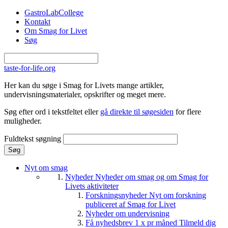
Gå til hovedindhold
GastroLabCollege
Kontakt
Om Smag for Livet
Søg
taste-for-life.org
Her kan du søge i Smag for Livets mange artikler,
undervisningsmaterialer, opskrifter og meget mere.
Søg efter ord i tekstfeltet eller
gå direkte til søgesiden
for flere
muligheder.
Fuldtekst søgning
Nyt om smag
Nyheder
Nyheder om smag og om Smag for
Livets aktiviteter
Forskningsnyheder
Nyt om forskning
publiceret af Smag for Livet
Nyheder om undervisning
Få nyhedsbrev 1 x pr måned
Tilmeld dig