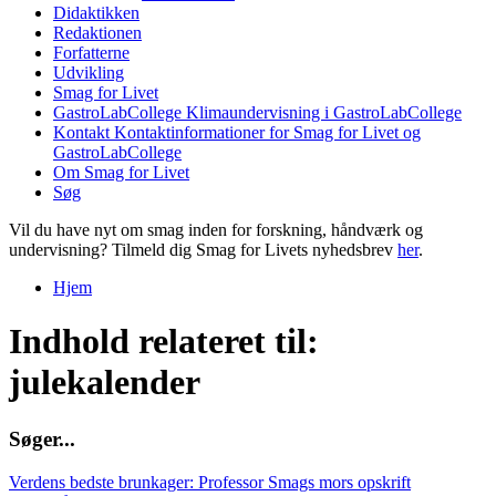
Didaktikken
Redaktionen
Forfatterne
Udvikling
Smag for Livet
GastroLabCollege
Klimaundervisning i GastroLabCollege
Kontakt
Kontaktinformationer for Smag for Livet og
GastroLabCollege
Om Smag for Livet
Søg
Vil du have nyt om smag inden for forskning, håndværk og
undervisning? Tilmeld dig Smag for Livets nyhedsbrev
her
.
Hjem
Du er her
Indhold relateret til:
julekalender
S
ø
g
e
r
.
.
.
Verdens bedste brunkager: Professor Smags mors opskrift