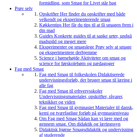
formidling, som Smag for Livet står bag
Prøv selv
Opskrifter
Her finder du opskrifter med både
velkendt og eksperimenterende smag
Køkkentips
Her får du tips til at få smagen frem i
din mad
Guides
Konkrete guides til at sanke urter, undgå
madspild og meget mere
Eksperimenter og smagslege
Prøv selv at smage
og eksperimentere derhjemme
Science i børnehøjde
Aktiviteter om smag og
science for førskolebørn og pædagoger
Fag med Smag
Fag med Smag til folkeskolen
Didaktiserede
undervisningsforløb, der bruger smag til læring i
alle fag
Fag med Smag til erhvervsskoler
Undervisningsmaterialer, opskrifter, råvarer,
teknikker og viden
Fag med Smag til gymnasiet
Materialer til dansk,
kemi og tværfaglige forløb på gymnasieniveau
Om Fag med Smag
Sådan kan vi lære med og
gennem smag. Om didaktik og læringssyn
Didaktisk hjørne
Smagsdidaktik og undervisning
af studerende