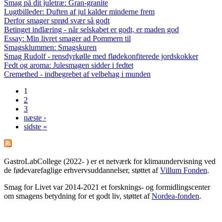
Smag på dit juletræ: Gran-granite
Lugtbilleder: Duften af jul kalder minderne frem
Derfor smager sprød svær så godt
Betinget indlæring - når selskabet er godt, er maden god
Essay: Min livret smager ad Pommern til
Smagsklummen: Smagskuren
Smag Rudolf - rensdyrkølle med flødekonfiterede jordskokker
Fedt og aroma: Julesmagen sidder i fedtet
Cremethed - indbegrebet af velbehag i munden
1
Sider
2
3
næste ›
sidste »
GastroLabCollege (2022- ) er et netværk for klimaundervisning ved
de fødevarefaglige erhvervsuddannelser, støttet af
Villum Fonden
.
Smag for Livet var 2014-2021 et forsknings- og formidlingscenter
om smagens betydning for et godt liv, støttet af
Nordea-fonden
.