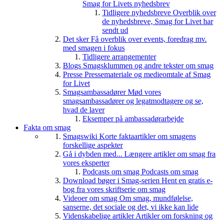
Smag for Livets nyhedsbrev
Tidligere nyhedsbreve
Overblik over
de nyhedsbreve, Smag for Livet har
sendt ud
Det sker
Få overblik over events, foredrag mv.
med smagen i fokus
Tidligere arrangementer
Blogs
Smagsklummen og andre tekster om smag
Presse
Pressemateriale og medieomtale af Smag
for Livet
Smagsambassadører
Mød vores
smagsambassadører og legatmodtagere og se,
hvad de laver
Eksemper på ambassadørarbejde
Fakta om smag
Smagswiki
Korte faktaartikler om smagens
forskellige aspekter
Gå i dybden med...
Længere artikler om smag fra
vores eksperter
Podcasts om smag
Podcasts om smag
Download bøger i Smag-serien
Hent en gratis e-
bog fra vores skriftserie om smag
Videoer om smag
Om smag, mundfølelse,
sanserne, det sociale og det, vi ikke kan lide
Videnskabelige artikler
Artikler om forskning og