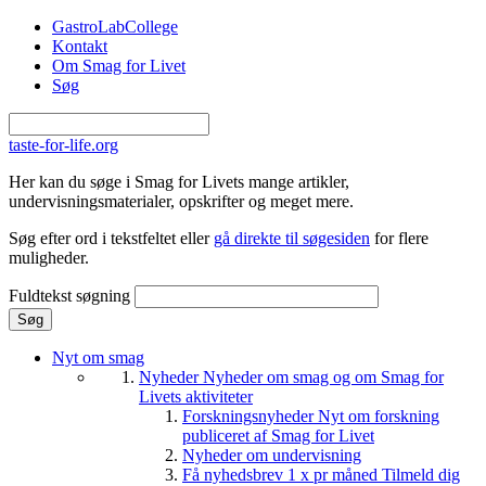
Gå til hovedindhold
GastroLabCollege
Kontakt
Om Smag for Livet
Søg
taste-for-life.org
Her kan du søge i Smag for Livets mange artikler,
undervisningsmaterialer, opskrifter og meget mere.
Søg efter ord i tekstfeltet eller
gå direkte til søgesiden
for flere
muligheder.
Fuldtekst søgning
Nyt om smag
Nyheder
Nyheder om smag og om Smag for
Livets aktiviteter
Forskningsnyheder
Nyt om forskning
publiceret af Smag for Livet
Nyheder om undervisning
Få nyhedsbrev 1 x pr måned
Tilmeld dig