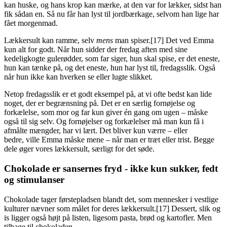
kan huske, og hans krop kan mærke, at den var for lækker, sidst han
fik sådan en. Så nu får han lyst til jordbærkage, selvom han lige har
fået morgenmad.
Lækkersult kan ramme, selv
mens
man spiser.[17] Det ved Emma
kun alt for godt. Når hun sidder der fredag aften med sine
kedeligkogte gulerødder, som far siger, hun skal spise, er det eneste,
hun kan tænke på, og det eneste, hun har lyst til, fredagsslik. Også
når hun ikke kan hverken se eller lugte slikket.
Netop fredagsslik er et godt eksempel på, at vi ofte bedst kan lide
noget, der er begrænsning på. Det er en særlig fornøjelse og
forkælelse, som mor og far kun giver én gang om ugen – måske
også til sig selv. Og fornøjelser og forkælelser må man kun få i
afmålte mængder, har vi lært. Det bliver kun værre – eller
bedre, ville Emma måske mene – når man er træt eller trist. Begge
dele øger vores lækkersult, særligt for det søde.
Chokolade er sansernes fryd - ikke kun sukker, fedt
og stimulanser
Chokolade tager førstepladsen blandt det, som mennesker i vestlige
kulturer nævner som målet for deres lækkersult.[17] Dessert, slik og
is ligger også højt på listen, ligesom pasta, brød og kartofler. Men
tilbage til chokoladen.