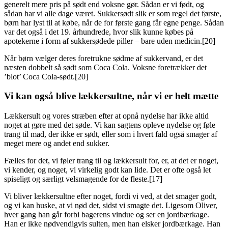
generelt mere pris på sødt end voksne gør. Sådan er vi født, og
sådan har vi alle dage været. Sukkersødt slik er som regel det første,
børn har lyst til at købe, når de for første gang får egne penge. Sådan
var det også i det 19. århundrede, hvor slik kunne købes på
apotekerne i form af sukkersødede piller – bare uden medicin.[20]
Når børn vælger deres foretrukne sødme af sukkervand, er det
næsten dobbelt så sødt som Coca Cola. Voksne foretrækker det
’blot’ Coca Cola-sødt.[20]
Vi kan også blive lækkersultne, når vi er helt mætte
Lækkersult og vores stræben efter at opnå nydelse har ikke altid
noget at gøre med det søde. Vi kan sagtens opleve nydelse og føle
trang til mad, der ikke er sødt, eller som i hvert fald også smager af
meget mere og andet end sukker.
Fælles for det, vi føler trang til og lækkersult for, er, at det er noget,
vi kender, og noget, vi virkelig godt kan lide. Det er ofte også let
spiseligt og særligt velsmagende for de fleste.[17]
Vi bliver lækkersultne efter noget, fordi vi ved, at det smager godt,
og vi kan huske, at vi nød det, sidst vi smagte det. Ligesom Oliver,
hver gang han går forbi bagerens vindue og ser en jordbærkage.
Han er ikke nødvendigvis sulten, men han elsker jordbærkage. Han