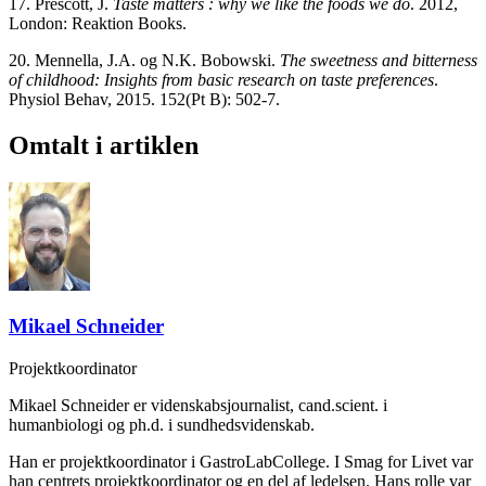
17. Prescott, J.
Taste matters : why we like the foods we do
. 2012,
London: Reaktion Books.
20. Mennella, J.A. og N.K. Bobowski.
The sweetness and bitterness
of childhood: Insights from basic research on taste preferences
.
Physiol Behav, 2015. 152(Pt B): 502-7.
Omtalt i artiklen
Mikael Schneider
Projektkoordinator
Mikael Schneider er videnskabsjournalist, cand.scient. i
humanbiologi og ph.d. i sundhedsvidenskab.
Han er projektkoordinator i GastroLabCollege. I Smag for Livet var
han centrets projektkoordinator og en del af ledelsen. Hans rolle var