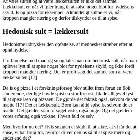
At være sulten og at være lækkersulten er ikke det samme.
Lækkersult er, når vi føler trang til at spise noget blot for nydelsens
skyld. Is og pizza for eksempel. Almindeligt sultne er vi, når
kroppen mangler næring og derfor tilskynder os til at spise.
Hedonisk sult = lækkersult
Hedonisme udtrykker den opfattelse, at mennesket stræber efter at
opnå nydelse.
I forbindelse med mad og smag taler man om hedonisk sult, når man
oplever lyst til at spise noget blot for nydelsens skyld, og ikke fordi
kroppen mangler næring. Det er groft sagt det samme som at være
lækkersulten.[17]
Da is og pizza i et forskningsforsøg blev stillet frem foran en flok
studerende, der lige havde spist en stor frokost, fik de alligevel lyst
til at spise isen og pizzaen. De gjorde det faktisk også, selvom de var
mætte.[17] Det er lækkersult. Børn kan altid spise is, selvom de er
mætte. Det gælder, som forsøget viste, også unge. Og det gælder i
vores erfaring også voksne, i hvert fald os selv.
Men hvorfor nu det? Hvis smagen er skabt til at sikre, at vi får det at
spise, vi har brug for, hvorfor driver den os så til at spise mere og
andet end det?