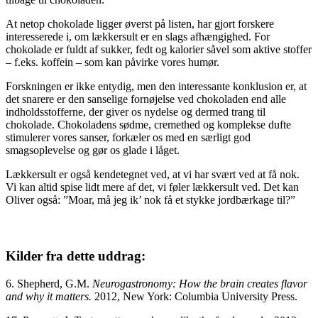
At netop chokolade ligger øverst på listen, har gjort forskere
interesserede i, om lækkersult er en slags afhængighed. For
chokolade er fuldt af sukker, fedt og kalorier såvel som aktive stoffer
– f.eks. koffein – som kan påvirke vores humør.
Forskningen er ikke entydig, men den interessante konklusion er, at
det snarere er den sanselige fornøjelse ved chokoladen end alle
indholdsstofferne, der giver os nydelse og dermed trang til
chokolade. Chokoladens sødme, cremethed og komplekse dufte
stimulerer vores sanser, forkæler os med en særligt god
smagsoplevelse og gør os glade i låget.
Lækkersult er også kendetegnet ved, at vi har svært ved at få nok.
Vi kan altid spise lidt mere af det, vi føler lækkersult ved. Det kan
Oliver også: ”Moar, må jeg ik’ nok få et stykke jordbærkage til?”
Kilder fra dette uddrag:
6. Shepherd, G.M.
Neurogastronomy: How the brain creates flavor
and why it matters.
2012, New York: Columbia University Press.