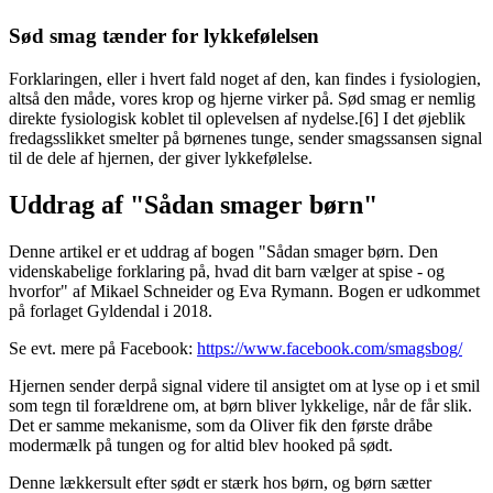
Sød smag tænder for lykkefølelsen
Forklaringen, eller i hvert fald noget af den, kan findes i fysiologien,
altså den måde, vores krop og hjerne virker på. Sød smag er nemlig
direkte fysiologisk koblet til oplevelsen af nydelse.[6] I det øjeblik
fredagsslikket smelter på børnenes tunge, sender smagssansen signal
til de dele af hjernen, der giver lykkefølelse.
Uddrag af "Sådan smager børn"
Denne artikel er et uddrag af bogen "Sådan smager børn. Den
videnskabelige forklaring på, hvad dit barn vælger at spise - og
hvorfor" af Mikael Schneider og Eva Rymann. Bogen er udkommet
på forlaget Gyldendal i 2018.
Se evt. mere på Facebook:
https://www.facebook.com/smagsbog/
Hjernen sender derpå signal videre til ansigtet om at lyse op i et smil
som tegn til forældrene om, at børn bliver lykkelige, når de får slik.
Det er samme mekanisme, som da Oliver fik den første dråbe
modermælk på tungen og for altid blev hooked på sødt.
Denne lækkersult efter sødt er stærk hos børn, og børn sætter