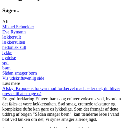
S
ø
g
e
r
.
.
.
Af:
Mikael Schneider
Eva Rymann
lækkersult
lækkersulten
hedonisk sult
lykke
nydelse
sød
børn
Sådan smager børn
Vis udskriftsvenlig side
Læs mere
Afsky: Kroppens forsvar mod fordærvet mad - eller det, du bliver
presset til at smage på
En god forklaring
Ethvert barn - og enhver voksen - ved, hvordan
det føles at være lækkersulten. Sød smag, cremede teksturer og
komplekse dufte kan gøre os lykkelige. Som det fremgår af dette
uddrag af bogen "Sådan smager børn", kan tænderne løbe i vand
blot ved tanken om det, vi synes smager allerdejligst.