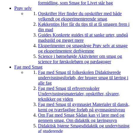
formidling, som Smag for Livet står bag
Prøv selv
Opskrifter
Her finder du opskrifter med både
velkendt og eksperimenterende smag
Køkkentips
Her får du tips til at få smagen frem i
din mad
Guides
Konkrete guides til at sanke urter, undgå
madspild og meget mere
Eksperimenter og smagslege
Prøv selv at smage
og eksperimentere derhjemme
Science i børnehøjde
Aktiviteter om smag og
science for førskolebørn og pædagoger
Fag med Smag
Fag med Smag til folkeskolen
Didaktiserede
undervisningsforløb, der bruger smag til læring i
alle fag
Fag med Smag til erhvervsskoler
Undervisningsmaterialer, opskrifter, råvarer,
teknikker og viden
Fag med Smag til gymnasiet
Materialer til dansk,
kemi og tværfaglige forløb på gymnasieniveau
Om Fag med Smag
Sådan kan vi lære med og
gennem smag. Om didaktik og læringssyn
Didaktisk hjørne
Smagsdidaktik og undervisning
af studerende