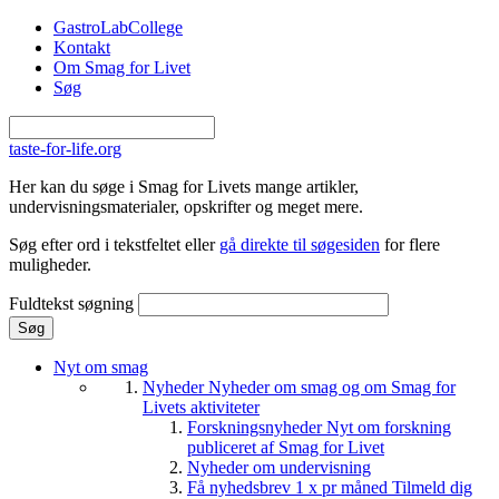
Gå til hovedindhold
GastroLabCollege
Kontakt
Om Smag for Livet
Søg
taste-for-life.org
Her kan du søge i Smag for Livets mange artikler,
undervisningsmaterialer, opskrifter og meget mere.
Søg efter ord i tekstfeltet eller
gå direkte til søgesiden
for flere
muligheder.
Fuldtekst søgning
Nyt om smag
Nyheder
Nyheder om smag og om Smag for
Livets aktiviteter
Forskningsnyheder
Nyt om forskning
publiceret af Smag for Livet
Nyheder om undervisning
Få nyhedsbrev 1 x pr måned
Tilmeld dig