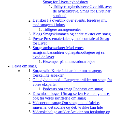
Smag for Livets nyhedsbrev
Tidligere nyhedsbreve
Overblik over
de nyhedsbreve, Smag for Livet har
sendt ud
Det sker
Få overblik over events, foredrag mv.
med smagen i fokus
Tidligere arrangementer
Blogs
Smagsklummen og andre tekster om smag
Presse
Pressemateriale og medieomtale af Smag
for Livet
Smagsambassadører
Mød vores
smagsambassadører og legatmodtagere og se,
hvad de laver
Eksemper på ambassadørarbejde
Fakta om smag
Smagswiki
Korte faktaartikler om smagens
forskellige aspekter
Gå i dybden med...
Længere artikler om smag fra
vores eksperter
Podcasts om smag
Podcasts om smag
Download bøger i Smag-serien
Hent en gratis e-
bog fra vores skriftserie om smag
Videoer om smag
Om smag, mundfølelse,
sanserne, det sociale og det, vi ikke kan lide
Videnskabelige artikler
Artikler om forskning og