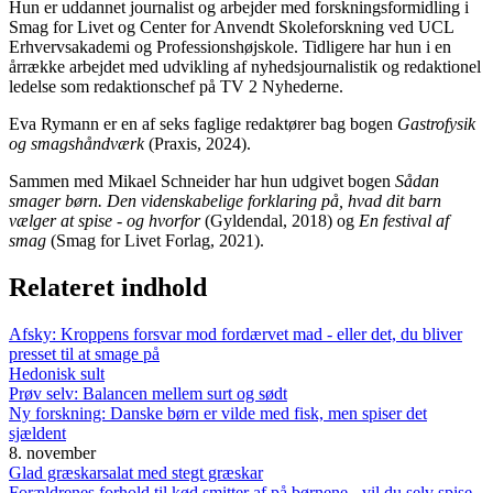
Hun er uddannet journalist og arbejder med forskningsformidling i
Smag for Livet og Center for Anvendt Skoleforskning ved UCL
Erhvervsakademi og Professionshøjskole. Tidligere har hun i en
årrække arbejdet med udvikling af nyhedsjournalistik og redaktionel
ledelse som redaktionschef på TV 2 Nyhederne.
Eva Rymann er en af seks faglige redaktører bag bogen
Gastrofysik
og smagshåndværk
(Praxis, 2024).
Sammen med Mikael Schneider har hun udgivet bogen
Sådan
smager børn. Den videnskabelige forklaring på, hvad dit barn
vælger at spise - og hvorfor
(Gyldendal, 2018) og
En festival af
smag
(Smag for Livet Forlag, 2021).
Relateret indhold
Afsky: Kroppens forsvar mod fordærvet mad - eller det, du bliver
presset til at smage på
Hedonisk sult
Prøv selv: Balancen mellem surt og sødt
Ny forskning: Danske børn er vilde med fisk, men spiser det
sjældent
8. november
Glad græskarsalat med stegt græskar
Forældrenes forhold til kød smitter af på børnene - vil du selv spise