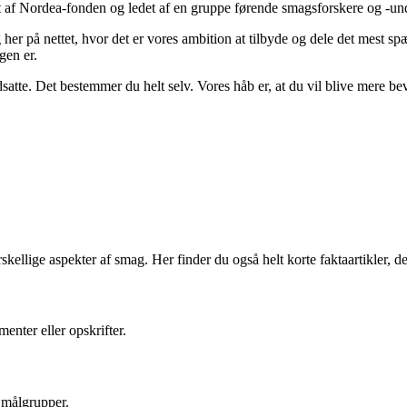
et af Nordea-fonden og ledet af en gruppe førende smagsforskere og -un
her på nettet, hvor det er vores ambition at tilbyde og dele det mest sp
gen er.
tte. Det bestemmer du helt selv. Vores håb er, at du vil blive mere bevi
llige aspekter af smag. Her finder du også helt korte faktaartikler, der
enter eller opskrifter.
 målgrupper.