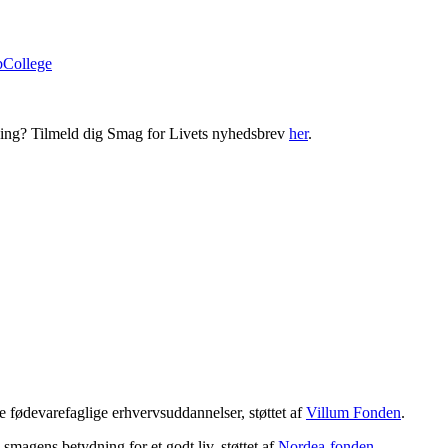
bCollege
ning? Tilmeld dig Smag for Livets nyhedsbrev
her
.
 fødevarefaglige erhvervsuddannelser, støttet af
Villum Fonden
.
magens betydning for et godt liv, støttet af
Nordea-fonden
.