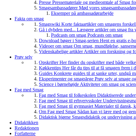
Presse
Pressemateriale og medieomtale af Smag fo
Smagsambassadører
Mød vores smagsambassadører
Eksemper på ambassadørarbejde
Fakta om smag
Smagswiki
Korte faktaartikler om smagens forskel
Gå i dybden med...
Længere artikler om smag fra v
Podcasts om smag
Podcasts om smag
Download bøger i Smag-serien
Hent en gratis e-bo
Videoer om smag
Om smag, mundfølelse, sanserne, 
Videnskabelige artikler
Artikler om forskning og f
Prøv selv
Opskrifter
Her finder du opskrifter med både vel
Køkkentips
Her får du tips til at få smagen frem i
Guides
Konkrete guides til at sanke urter, undgå 
Eksperimenter og smagslege
Prøv selv at smage o
Science i børnehøjde
Aktiviteter om smag og scie
Fag med Smag
Fag med Smag til folkeskolen
Didaktiserede underv
Fag med Smag til erhvervsskoler
Undervisningsmate
Fag med Smag til gymnasiet
Materialer til dansk,
Om Fag med Smag
Sådan kan vi lære med og gen
Didaktisk hjørne
Smagsdidaktik og undervisning a
Didaktikken
Redaktionen
Forfatterne