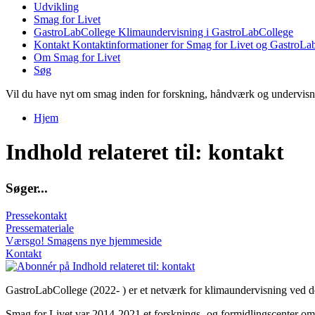
Udvikling
Smag for Livet
GastroLabCollege
Klimaundervisning i GastroLabCollege
Kontakt
Kontaktinformationer for Smag for Livet og GastroLa
Om Smag for Livet
Søg
Vil du have nyt om smag inden for forskning, håndværk og undervis
Hjem
Du er her
Indhold relateret til: kontakt
S
ø
g
e
r
.
.
.
Pressekontakt
Pressemateriale
Værsgo! Smagens nye hjemmeside
Kontakt
GastroLabCollege (2022- ) er et netværk for klimaundervisning ved de
Smag for Livet var 2014-2021 et forsknings- og formidlingscenter om s