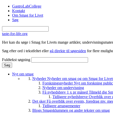
Gå til hovedindhold
GastroLabCollege
Kontakt
Om Smag for Livet
Søg
taste-for-life.org
Her kan du søge i Smag for Livets mange artikler, undervisningsmateri
Søg efter ord i tekstfeltet eller
gå direkte til søgesiden
for flere mulighe
Fuldtekst søgning
Nyt om smag
Nyheder
Nyheder om smag og om Smag for Livets 
Forskningsnyheder
Nyt om forskning public
Nyheder om undervisning
Få nyhedsbrev 1 x pr måned
Tilmeld dig Sm
Tidligere nyhedsbreve
Overblik over 
Det sker
Få overblik over events, foredrag mv. me
Tidligere arrangementer
Blogs
Smagsklummen og andre tekster om smag