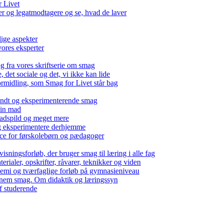
r Livet
 og legatmodtagere og se, hvad de laver
lige aspekter
ores eksperter
g fra vores skriftserie om smag
det sociale og det, vi ikke kan lide
ormidling, som Smag for Livet står bag
kendt og eksperimenterende smag
 din mad
madspild og meget mere
g eksperimentere derhjemme
nce for førskolebørn og pædagoger
isningsforløb, der bruger smag til læring i alle fag
rialer, opskrifter, råvarer, teknikker og viden
 kemi og tværfaglige forløb på gymnasieniveau
nem smag. Om didaktik og læringssyn
f studerende