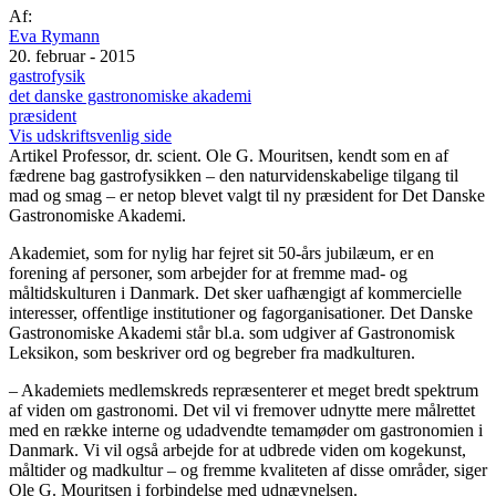
Af:
Eva Rymann
20. februar - 2015
gastrofysik
det danske gastronomiske akademi
præsident
Vis udskriftsvenlig side
Artikel
Professor, dr. scient. Ole G. Mouritsen, kendt som en af
fædrene bag gastrofysikken – den naturvidenskabelige tilgang til
mad og smag – er netop blevet valgt til ny præsident for Det Danske
Gastronomiske Akademi.
Akademiet, som for nylig har fejret sit 50-års jubilæum, er en
forening af personer, som arbejder for at fremme mad- og
måltidskulturen i Danmark. Det sker uafhængigt af kommercielle
interesser, offentlige institutioner og fagorganisationer. Det Danske
Gastronomiske Akademi står bl.a. som udgiver af Gastronomisk
Leksikon, som beskriver ord og begreber fra madkulturen.
– Akademiets medlemskreds repræsenterer et meget bredt spektrum
af viden om gastronomi. Det vil vi fremover udnytte mere målrettet
med en række interne og udadvendte temamøder om gastronomien i
Danmark. Vi vil også arbejde for at udbrede viden om kogekunst,
måltider og madkultur – og fremme kvaliteten af disse områder, siger
Ole G. Mouritsen i forbindelse med udnævnelsen.