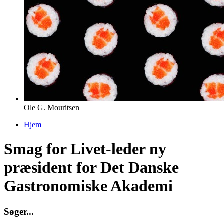
Ole G. Mouritsen
Hjem
Du er her
Smag for Livet-leder ny
præsident for Det Danske
Gastronomiske Akademi
S
ø
g
e
r
.
.
.