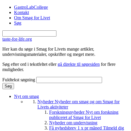
Gå til hovedindhold
GastroLabCollege
Kontakt
Om Smag for Livet
Søg
taste-for-life.org
Her kan du søge i Smag for Livets mange artikler,
undervisningsmaterialer, opskrifter og meget mere.
Søg efter ord i tekstfeltet eller
gå direkte til søgesiden
for flere
muligheder.
Fuldtekst søgning
Nyt om smag
Nyheder
Nyheder om smag og om Smag for
Livets aktiviteter
Forskningsnyheder
Nyt om forskning
publiceret af Smag for Livet
Nyheder om undervisning
Få nyhedsbrev 1 x pr måned
Tilmeld dig