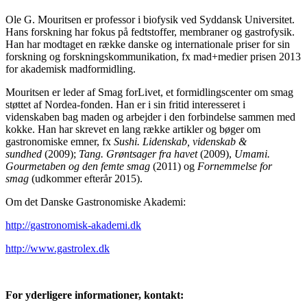
Ole G. Mouritsen er professor i biofysik ved Syddansk Universitet.
Hans forskning har fokus på fedtstoffer, membraner og gastrofysik.
Han har modtaget en række danske og internationale priser for sin
forskning og forskningskommunikation, fx mad+medier prisen 2013
for akademisk madformidling.
Mouritsen er leder af Smag forLivet, et formidlingscenter om smag
støttet af Nordea-fonden. Han er i sin fritid interesseret i
videnskaben bag maden og arbejder i den forbindelse sammen med
kokke. Han har skrevet en lang række artikler og bøger om
gastronomiske emner, fx
Sushi. Lidenskab, videnskab &
sundhed
(2009);
Tang. Grøntsager fra havet
(2009),
Umami.
Gourmetaben og den femte smag
(2011) og
Fornemmelse for
smag
(udkommer efterår 2015).
Om det Danske Gastronomiske Akademi:
http://gastronomisk-akademi.dk
http://www.gastrolex.dk
For yderligere informationer, kontakt: