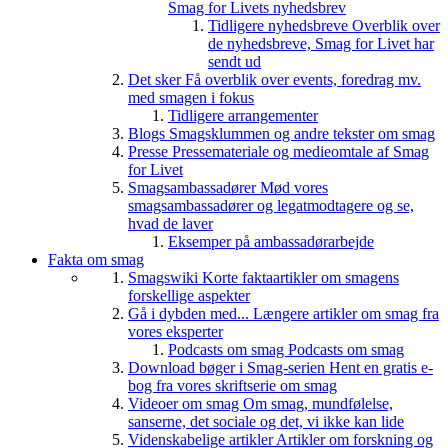
Smag for Livets nyhedsbrev
Tidligere nyhedsbreve
Overblik over
de nyhedsbreve, Smag for Livet har
sendt ud
Det sker
Få overblik over events, foredrag mv.
med smagen i fokus
Tidligere arrangementer
Blogs
Smagsklummen og andre tekster om smag
Presse
Pressemateriale og medieomtale af Smag
for Livet
Smagsambassadører
Mød vores
smagsambassadører og legatmodtagere og se,
hvad de laver
Eksemper på ambassadørarbejde
Fakta om smag
Smagswiki
Korte faktaartikler om smagens
forskellige aspekter
Gå i dybden med...
Længere artikler om smag fra
vores eksperter
Podcasts om smag
Podcasts om smag
Download bøger i Smag-serien
Hent en gratis e-
bog fra vores skriftserie om smag
Videoer om smag
Om smag, mundfølelse,
sanserne, det sociale og det, vi ikke kan lide
Videnskabelige artikler
Artikler om forskning og