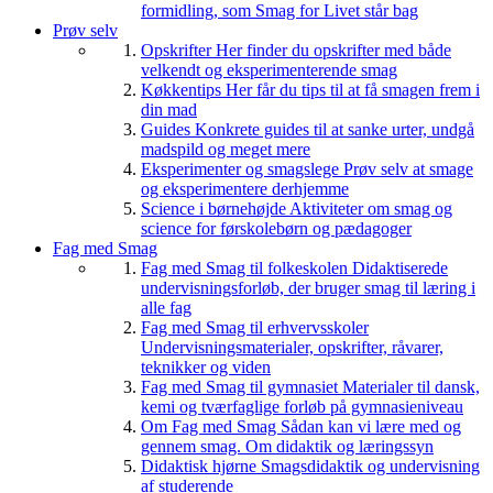
formidling, som Smag for Livet står bag
Prøv selv
Opskrifter
Her finder du opskrifter med både
velkendt og eksperimenterende smag
Køkkentips
Her får du tips til at få smagen frem i
din mad
Guides
Konkrete guides til at sanke urter, undgå
madspild og meget mere
Eksperimenter og smagslege
Prøv selv at smage
og eksperimentere derhjemme
Science i børnehøjde
Aktiviteter om smag og
science for førskolebørn og pædagoger
Fag med Smag
Fag med Smag til folkeskolen
Didaktiserede
undervisningsforløb, der bruger smag til læring i
alle fag
Fag med Smag til erhvervsskoler
Undervisningsmaterialer, opskrifter, råvarer,
teknikker og viden
Fag med Smag til gymnasiet
Materialer til dansk,
kemi og tværfaglige forløb på gymnasieniveau
Om Fag med Smag
Sådan kan vi lære med og
gennem smag. Om didaktik og læringssyn
Didaktisk hjørne
Smagsdidaktik og undervisning
af studerende