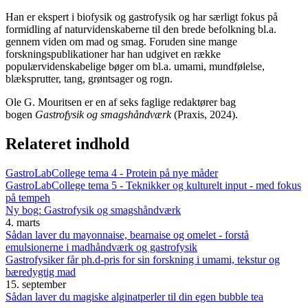
Han er ekspert i biofysik og gastrofysik og har særligt fokus på
formidling af naturvidenskaberne til den brede befolkning bl.a.
gennem viden om mad og smag. Foruden sine mange
forskningspublikationer har han udgivet en række
populærvidenskabelige bøger om bl.a. umami, mundfølelse,
blæksprutter, tang, grøntsager og rogn.
Ole G. Mouritsen er en af seks faglige redaktører bag
bogen
Gastrofysik og smagshåndværk
(Praxis, 2024).
Relateret indhold
GastroLabCollege tema 4 - Protein på nye måder
GastroLabCollege tema 5 - Teknikker og kulturelt input - med fokus
på tempeh
Ny bog: Gastrofysik og smagshåndværk
4. marts
Sådan laver du mayonnaise, bearnaise og omelet - forstå
emulsionerne i madhåndværk og gastrofysik
Gastrofysiker får ph.d-pris for sin forskning i umami, tekstur og
bæredygtig mad
15. september
Sådan laver du magiske alginatperler til din egen bubble tea