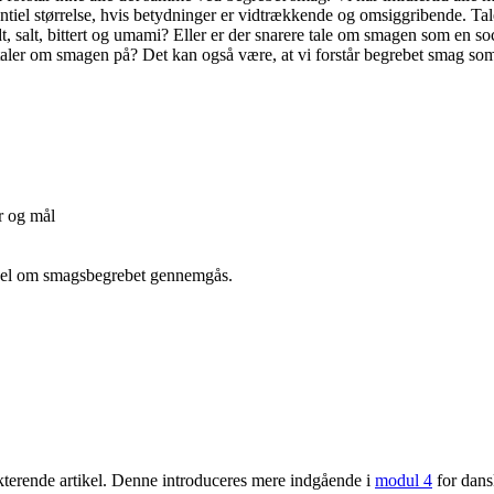
entiel størrelse, hvis betydninger er vidtrækkende og omsiggribende. Ta
 salt, bittert og umami? Eller er der snarere tale om smagen som en soci
ler om smagen på? Det kan også være, at vi forstår begrebet smag som 
r og mål
tikel om smagsbegrebet gennemgås.
lekterende artikel. Denne introduceres mere indgående i
modul 4
for dans