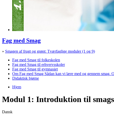
Fag med Smag
»
Smagen af frugt og grønt: Tværfaglige moduler (1 og 9)
Fag med Smag til folkeskolen
Fag med Smag til erhvervsskoler
Fag med Smag til gymnasiet
Om Fag med Smag
Sådan kan vi lære med og gennem smag. O
Didaktisk hjørne
Hjem
Du er her
Modul 1: Introduktion til smag
Dansk