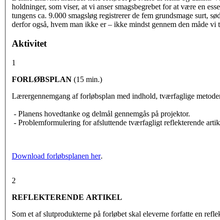
holdninger, som viser, at vi anser smagsbegrebet for at være en ess
tungens ca. 9.000 smagsløg registrerer de fem grundsmage surt, sødt,
derfor også, hvem man ikke er – ikke mindst gennem den måde vi ta
Aktivitet
1
FORLØBSPLAN
(15 min.)
Lærergennemgang af forløbsplan med indhold, tværfaglige metode
- Planens hovedtanke og delmål gennemgås på projektor.
- Problemformulering for afsluttende tværfagligt reflekterende ar
Download forløbsplanen her
.
2
REFLEKTERENDE ARTIKEL
Som et af slutprodukterne på forløbet skal eleverne forfatte en ref