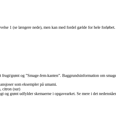
velse 1 (se længere nede), men kan med fordel gælde for hele forløbet.
gt frugt/grønt og ”Smage-fem-kanten”. Baggrundsinformation om smag
g ansjoser som eksempler på umami.
 citron (sur)
t og grønt udfylder skemaerne i opgavearket. Se mere i det nedenståe