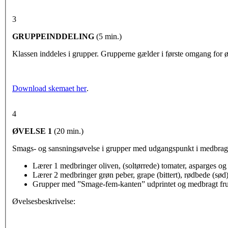
3
GRUPPEINDDELING
(5 min.)
Klassen inddeles i grupper. Grupperne gælder i første omgang for ø
Download skemaet her
.
4
ØVELSE 1
(20 min.)
Smags- og sansningsøvelse i grupper med udgangspunkt i medbra
Lærer 1 medbringer oliven, (soltørrede) tomater, asparges o
Lærer 2 medbringer grøn peber, grape (bittert), rødbede (sød),
Grupper med ”Smage-fem-kanten” udprintet og medbragt frug
Øvelsesbeskrivelse: