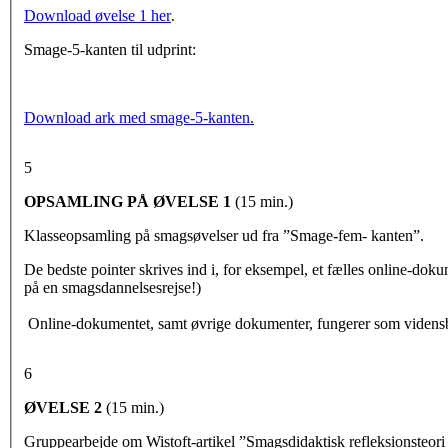
Download øvelse 1 her
.
Smage-5-kanten til udprint:
Download ark med smage-5-kanten.
5
OPSAMLING PÅ ØVELSE 1
(15 min.)
Klasseopsamling på smagsøvelser ud fra ”Smage-fem- kanten”.
De bedste pointer skrives ind i, for eksempel, et fælles online-dok
på en smagsdannelsesrejse!)
Online-dokumentet, samt øvrige dokumenter, fungerer som vidensban
6
ØVELSE 2
(15 min.)
Gruppearbejde om Wistoft-artikel ”Smagsdidaktisk refleksionsteori 