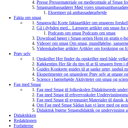
Presse
Pressemateriale og medieomtale af Smag fo
Smagsambassadører
Mød vores smagsambassadører
Eksemper på ambassadørarbejde
Fakta om smag
Smagswiki
Korte faktaartikler om smagens forskel
Gå i dybden med...
Længere artikler om smag fra v
Podcasts om smag
Podcasts om smag
Download bøger i Smag-serien
Hent en gratis e-bo
Videoer om smag
Om smag, mundfølelse, sanserne, 
Videnskabelige artikler
Artikler om forskning og f
Prøv selv
Opskrifter
Her finder du opskrifter med både vel
Køkkentips
Her får du tips til at få smagen frem i
Guides
Konkrete guides til at sanke urter, undgå 
Eksperimenter og smagslege
Prøv selv at smage o
Science i børnehøjde
Aktiviteter om smag og scie
Fag med Smag
Fag med Smag til folkeskolen
Didaktiserede underv
Fag med Smag til erhvervsskoler
Undervisningsmate
Fag med Smag til gymnasiet
Materialer til dansk,
Om Fag med Smag
Sådan kan vi lære med og gen
Didaktisk hjørne
Smagsdidaktik og undervisning a
Didaktikken
Redaktionen
Forfatterne