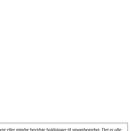
ere eller mindre bevidste holdninger til smagsbegrebet. Det er ofte