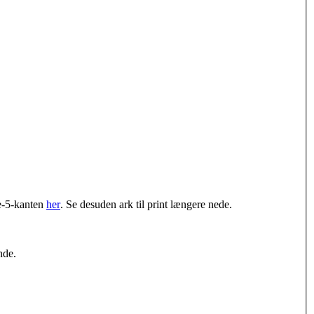
e-5-kanten
her
. Se desuden ark til print længere nede.
nde.