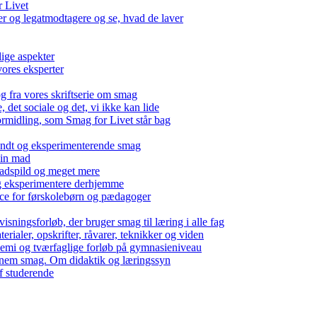
r Livet
 og legatmodtagere og se, hvad de laver
lige aspekter
ores eksperter
g fra vores skriftserie om smag
det sociale og det, vi ikke kan lide
ormidling, som Smag for Livet står bag
kendt og eksperimenterende smag
 din mad
madspild og meget mere
g eksperimentere derhjemme
nce for førskolebørn og pædagoger
isningsforløb, der bruger smag til læring i alle fag
rialer, opskrifter, råvarer, teknikker og viden
 kemi og tværfaglige forløb på gymnasieniveau
nem smag. Om didaktik og læringssyn
f studerende