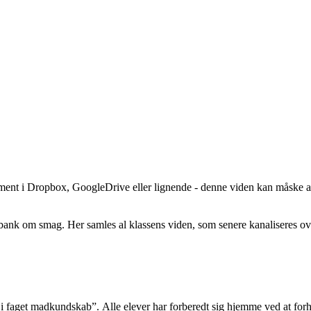
ument i Dropbox, GoogleDrive eller lignende - denne viden kan måske anv
k om smag. Her samles al klassens viden, som senere kanaliseres over i
i faget madkundskab”. Alle elever har forberedt sig hjemme ved at forho