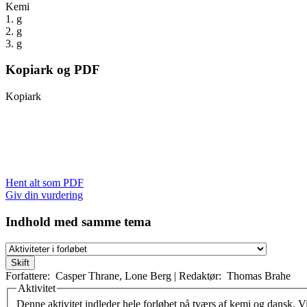
Kemi
1. g
2. g
3. g
Kopiark og PDF
Kopiark
Hent alt som PDF
Giv din vurdering
Indhold med samme tema
Forfattere:
Casper Thrane
,
Lone Berg
|
Redaktør:
Thomas Brahe
Aktivitet
Vertikale faneblade
Denne aktivitet indleder hele forløbet på tværs af kemi og dansk. Vi