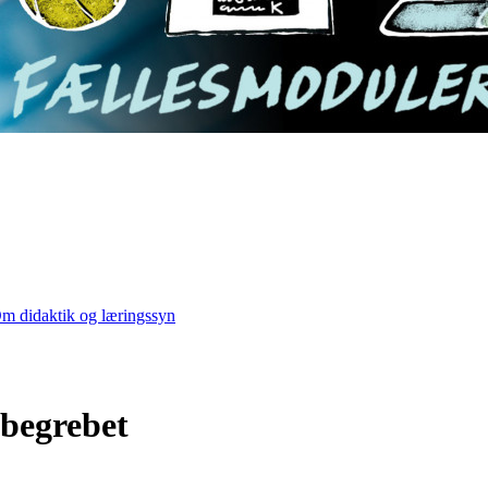
m didaktik og læringssyn
sbegrebet