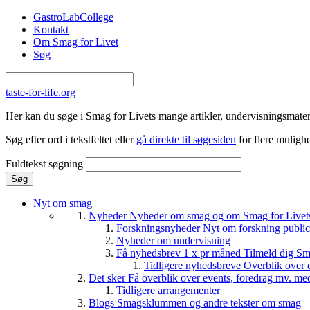
Gå til hovedindhold
GastroLabCollege
Kontakt
Om Smag for Livet
Søg
taste-for-life.org
Her kan du søge i Smag for Livets mange artikler, undervisningsmateri
Søg efter ord i tekstfeltet eller
gå direkte til søgesiden
for flere mulighe
Fuldtekst søgning
Nyt om smag
Nyheder
Nyheder om smag og om Smag for Livets 
Forskningsnyheder
Nyt om forskning public
Nyheder om undervisning
Få nyhedsbrev 1 x pr måned
Tilmeld dig Sm
Tidligere nyhedsbreve
Overblik over 
Det sker
Få overblik over events, foredrag mv. me
Tidligere arrangementer
Blogs
Smagsklummen og andre tekster om smag