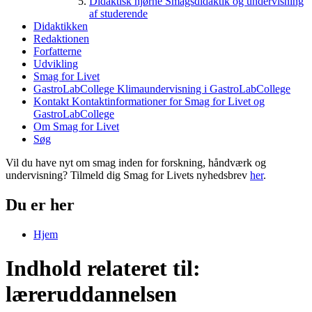
Didaktisk hjørne
Smagsdidaktik og undervisning
af studerende
Didaktikken
Redaktionen
Forfatterne
Udvikling
Smag for Livet
GastroLabCollege
Klimaundervisning i GastroLabCollege
Kontakt
Kontaktinformationer for Smag for Livet og
GastroLabCollege
Om Smag for Livet
Søg
Vil du have nyt om smag inden for forskning, håndværk og
undervisning? Tilmeld dig Smag for Livets nyhedsbrev
her
.
Du er her
Hjem
Indhold relateret til:
læreruddannelsen