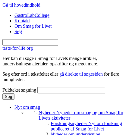
Gå til hovedindhold
GastroLabCollege
Kontakt
Om Smag for Livet
Søg
taste-for-life.org
Her kan du søge i Smag for Livets mange artikler,
undervisningsmaterialer, opskrifter og meget mere.
Søg efter ord i tekstfeltet eller
gå direkte til søgesiden
for flere
muligheder.
Fuldtekst søgning
Nyt om smag
Nyheder
Nyheder om smag og om Smag for
Livets aktiviteter
Forskningsnyheder
Nyt om forskning
publiceret af Smag for Livet
Nyheder om undervisning