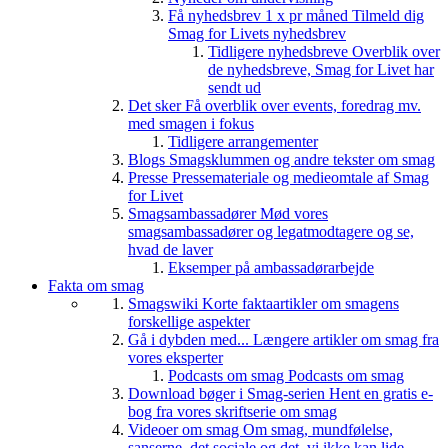
Få nyhedsbrev 1 x pr måned
Tilmeld dig
Smag for Livets nyhedsbrev
Tidligere nyhedsbreve
Overblik over
de nyhedsbreve, Smag for Livet har
sendt ud
Det sker
Få overblik over events, foredrag mv.
med smagen i fokus
Tidligere arrangementer
Blogs
Smagsklummen og andre tekster om smag
Presse
Pressemateriale og medieomtale af Smag
for Livet
Smagsambassadører
Mød vores
smagsambassadører og legatmodtagere og se,
hvad de laver
Eksemper på ambassadørarbejde
Fakta om smag
Smagswiki
Korte faktaartikler om smagens
forskellige aspekter
Gå i dybden med...
Længere artikler om smag fra
vores eksperter
Podcasts om smag
Podcasts om smag
Download bøger i Smag-serien
Hent en gratis e-
bog fra vores skriftserie om smag
Videoer om smag
Om smag, mundfølelse,
sanserne, det sociale og det, vi ikke kan lide