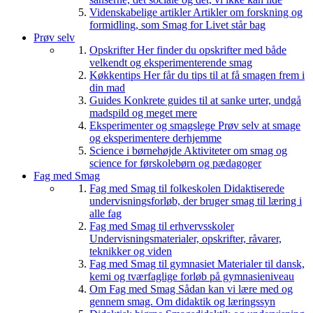
Videnskabelige artikler
Artikler om forskning og
formidling, som Smag for Livet står bag
Prøv selv
Opskrifter
Her finder du opskrifter med både
velkendt og eksperimenterende smag
Køkkentips
Her får du tips til at få smagen frem i
din mad
Guides
Konkrete guides til at sanke urter, undgå
madspild og meget mere
Eksperimenter og smagslege
Prøv selv at smage
og eksperimentere derhjemme
Science i børnehøjde
Aktiviteter om smag og
science for førskolebørn og pædagoger
Fag med Smag
Fag med Smag til folkeskolen
Didaktiserede
undervisningsforløb, der bruger smag til læring i
alle fag
Fag med Smag til erhvervsskoler
Undervisningsmaterialer, opskrifter, råvarer,
teknikker og viden
Fag med Smag til gymnasiet
Materialer til dansk,
kemi og tværfaglige forløb på gymnasieniveau
Om Fag med Smag
Sådan kan vi lære med og
gennem smag. Om didaktik og læringssyn