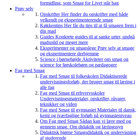
formidling, som Smag for Livet står bag
Prøv selv
Opskrifter
Her finder du opskrifter med både
velkendt og eksperimenterende smag
Køkkentips
Her får du tips til at få smagen frem i
din mad
Guides
Konkrete guides til at sanke urter, undgå
madspild og meget mere
Eksperimenter og smagslege
Prøv selv at smage
og eksperimentere derhjemme
Science i børnehøjde
Aktiviteter om smag og
science for førskolebørn og pædagoger
Fag med Smag
Fag med Smag til folkeskolen
Didaktiserede
undervisningsforløb, der bruger smag til læring i
alle fag
Fag med Smag til erhvervsskoler
Undervisningsmaterialer, opskrifter, råvarer,
teknikker og viden
Fag med Smag til gymnasiet
Materialer til dansk,
kemi og tværfaglige forløb på gymnasieniveau
Om Fag med Smag
Sådan kan vi lære med og
gennem smag. Om didaktik og læringssyn
Didaktisk hjørne
Smagsdidaktik og undervisning
af studerende