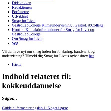
Didaktikken
Redaktionen
Forfatterne
Udvikling
Smag for Livet
GastroLabCollege
Klimaundervisning i GastroLabCollege
Kontakt
Kontaktinformationer for Smag for Livet og
GastroLabCollege
Om Smag for Livet
Søg
Vil du have nyt om smag inden for forskning, håndværk og
undervisning? Tilmeld dig Smag for Livets nyhedsbrev
her
.
Hjem
Du er her
Indhold relateret til:
kokkeuddannelse
S
ø
g
e
r
.
.
.
Guide til fermenteringslab 1: Noget i gære