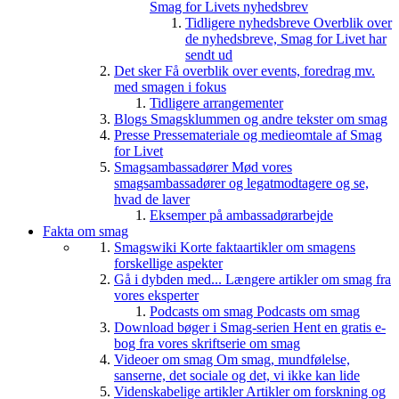
Smag for Livets nyhedsbrev
Tidligere nyhedsbreve
Overblik over
de nyhedsbreve, Smag for Livet har
sendt ud
Det sker
Få overblik over events, foredrag mv.
med smagen i fokus
Tidligere arrangementer
Blogs
Smagsklummen og andre tekster om smag
Presse
Pressemateriale og medieomtale af Smag
for Livet
Smagsambassadører
Mød vores
smagsambassadører og legatmodtagere og se,
hvad de laver
Eksemper på ambassadørarbejde
Fakta om smag
Smagswiki
Korte faktaartikler om smagens
forskellige aspekter
Gå i dybden med...
Længere artikler om smag fra
vores eksperter
Podcasts om smag
Podcasts om smag
Download bøger i Smag-serien
Hent en gratis e-
bog fra vores skriftserie om smag
Videoer om smag
Om smag, mundfølelse,
sanserne, det sociale og det, vi ikke kan lide
Videnskabelige artikler
Artikler om forskning og