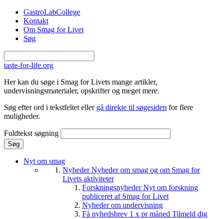
Gå til hovedindhold
GastroLabCollege
Kontakt
Om Smag for Livet
Søg
taste-for-life.org
Her kan du søge i Smag for Livets mange artikler,
undervisningsmaterialer, opskrifter og meget mere.
Søg efter ord i tekstfeltet eller
gå direkte til søgesiden
for flere
muligheder.
Fuldtekst søgning
Nyt om smag
Nyheder
Nyheder om smag og om Smag for
Livets aktiviteter
Forskningsnyheder
Nyt om forskning
publiceret af Smag for Livet
Nyheder om undervisning
Få nyhedsbrev 1 x pr måned
Tilmeld dig