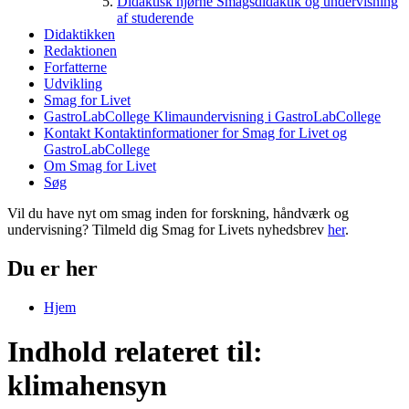
Didaktisk hjørne
Smagsdidaktik og undervisning
af studerende
Didaktikken
Redaktionen
Forfatterne
Udvikling
Smag for Livet
GastroLabCollege
Klimaundervisning i GastroLabCollege
Kontakt
Kontaktinformationer for Smag for Livet og
GastroLabCollege
Om Smag for Livet
Søg
Vil du have nyt om smag inden for forskning, håndværk og
undervisning? Tilmeld dig Smag for Livets nyhedsbrev
her
.
Du er her
Hjem
Indhold relateret til:
klimahensyn