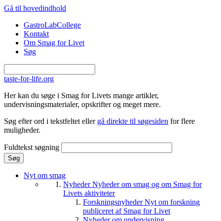
Gå til hovedindhold
GastroLabCollege
Kontakt
Om Smag for Livet
Søg
taste-for-life.org
Her kan du søge i Smag for Livets mange artikler,
undervisningsmaterialer, opskrifter og meget mere.
Søg efter ord i tekstfeltet eller
gå direkte til søgesiden
for flere
muligheder.
Fuldtekst søgning
Nyt om smag
Nyheder
Nyheder om smag og om Smag for
Livets aktiviteter
Forskningsnyheder
Nyt om forskning
publiceret af Smag for Livet
Nyheder om undervisning