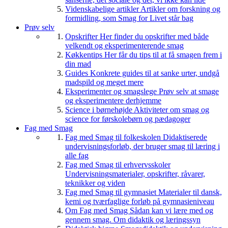
Videnskabelige artikler
Artikler om forskning og
formidling, som Smag for Livet står bag
Prøv selv
Opskrifter
Her finder du opskrifter med både
velkendt og eksperimenterende smag
Køkkentips
Her får du tips til at få smagen frem i
din mad
Guides
Konkrete guides til at sanke urter, undgå
madspild og meget mere
Eksperimenter og smagslege
Prøv selv at smage
og eksperimentere derhjemme
Science i børnehøjde
Aktiviteter om smag og
science for førskolebørn og pædagoger
Fag med Smag
Fag med Smag til folkeskolen
Didaktiserede
undervisningsforløb, der bruger smag til læring i
alle fag
Fag med Smag til erhvervsskoler
Undervisningsmaterialer, opskrifter, råvarer,
teknikker og viden
Fag med Smag til gymnasiet
Materialer til dansk,
kemi og tværfaglige forløb på gymnasieniveau
Om Fag med Smag
Sådan kan vi lære med og
gennem smag. Om didaktik og læringssyn