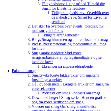
Få nyhedsbrev 1 x pr måned
Tilmeld dig
Smag for Livets nyhedsbrev
Tidligere nyhedsbreve
Overblik over
de nyhedsbreve, Smag for Livet har
sendt ud
Det sker
Få overblik over events, foredrag mv.
med smagen i fokus
Tidligere arrangementer
Blogs
Smagsklummen og andre tekster om smag
Presse
Pressemateriale og medieomtale af Smag
for Livet
Smagsambassadører
Mød vores
smagsambassadører og legatmodtagere og se,
hvad de laver
Eksemper på ambassadørarbejde
Fakta om smag
Smagswiki
Korte faktaartikler om smagens
forskellige aspekter
Gå i dybden med...
Længere artikler om smag fra
vores eksperter
Podcasts om smag
Podcasts om smag
Download bøger i Smag-serien
Hent en gratis e-
bog fra vores skriftserie om smag
Videoer om smag
Om smag, mundfølelse,
sanserne, det sociale og det, vi ikke kan lide