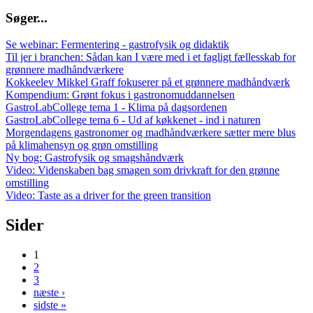
S
ø
g
e
r
.
.
.
Se webinar: Fermentering - gastrofysik og didaktik
Til jer i branchen: Sådan kan I være med i et fagligt fællesskab for
grønnere madhåndværkere
Kokkeelev Mikkel Graff fokuserer på et grønnere madhåndværk
Kompendium: Grønt fokus i gastronomuddannelsen
GastroLabCollege tema 1 - Klima på dagsordenen
GastroLabCollege tema 6 - Ud af køkkenet - ind i naturen
Morgendagens gastronomer og madhåndværkere sætter mere blus
på klimahensyn og grøn omstilling
Ny bog: Gastrofysik og smagshåndværk
Video: Videnskaben bag smagen som drivkraft for den grønne
omstilling
Video: Taste as a driver for the green transition
Sider
1
2
3
næste ›
sidste »