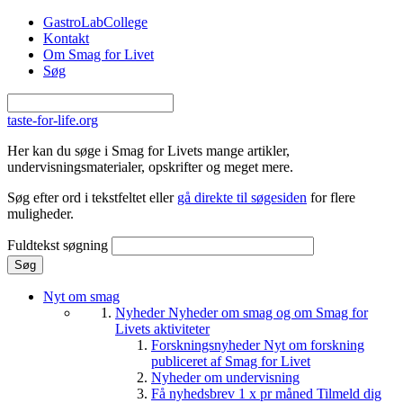
Gå til hovedindhold
GastroLabCollege
Kontakt
Om Smag for Livet
Søg
taste-for-life.org
Her kan du søge i Smag for Livets mange artikler,
undervisningsmaterialer, opskrifter og meget mere.
Søg efter ord i tekstfeltet eller
gå direkte til søgesiden
for flere
muligheder.
Fuldtekst søgning
Nyt om smag
Nyheder
Nyheder om smag og om Smag for
Livets aktiviteter
Forskningsnyheder
Nyt om forskning
publiceret af Smag for Livet
Nyheder om undervisning
Få nyhedsbrev 1 x pr måned
Tilmeld dig