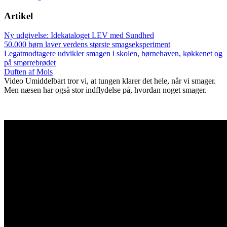
Artikel
Ny udgivelse: Idekataloget LEV med Sundhed
50.000 børn laver verdens største smagseksperiment
Legatmodtagere udvikler smagen i skolen, børnehaven, køkkenet og
på smørrebrødet
Duften af Mols
Video
Umiddelbart tror vi, at tungen klarer det hele, når vi smager.
Men næsen har også stor indflydelse på, hvordan noget smager.