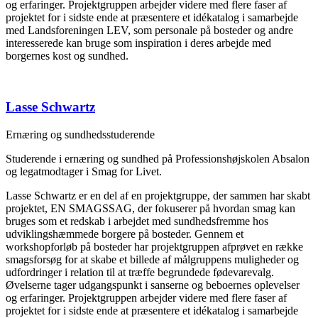
og erfaringer. Projektgruppen arbejder videre med flere faser af
projektet for i sidste ende at præsentere et idékatalog i samarbejde
med Landsforeningen LEV, som personale på bosteder og andre
interesserede kan bruge som inspiration i deres arbejde med
borgernes kost og sundhed.
Lasse Schwartz
Ernæring og sundhedsstuderende
Studerende i ernæring og sundhed på Professionshøjskolen Absalon
og
legatmodtager i Smag for Livet.
Lasse Schwartz er en del af en projektgruppe, der sammen har skabt
projektet, EN SMAGSSAG, der fokuserer på hvordan smag kan
bruges som et redskab i arbejdet med sundhedsfremme hos
udviklingshæmmede borgere på bosteder. Gennem et
workshopforløb på bosteder har projektgruppen afprøvet en række
smagsforsøg for at skabe et billede af målgruppens muligheder og
udfordringer i relation til at træffe begrundede fødevarevalg.
Øvelserne tager udgangspunkt i sanserne og beboernes oplevelser
og erfaringer. Projektgruppen arbejder videre med flere faser af
projektet for i sidste ende at præsentere et idékatalog i samarbejde