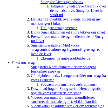
Smag for Livets nyhedsbrev
Tidligere nyhedsbreve
Overblik over
de nyhedsbreve, Smag for Livet har
sendt ud
Det sker
Få overblik over events, foredrag mv.
med smagen i fokus
Tidligere arrangementer
Blogs
Smagsklummen og andre tekster om smag
Presse
Pressemateriale og medieomtale af Smag
for Livet
Smagsambassadører
Mød vores
smagsambassadører og legatmodtagere og se,
hvad de laver
Eksemper på ambassadørarbejde
Fakta om smag
Smagswiki
Korte faktaartikler om smagens
forskellige aspekter
Gå i dybden med...
Længere artikler om smag fra
vores eksperter
Podcasts om smag
Podcasts om smag
Download bøger i Smag-serien
Hent en gratis e-
bog fra vores skriftserie om smag
Videoer om smag
Om smag, mundfølelse,
sanserne, det sociale og det, vi ikke kan lide
Videnskabelige artikler
Artikler om forskning og