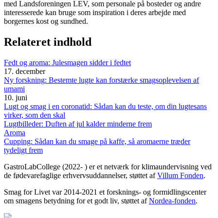
med Landsforeningen LEV, som personale på bosteder og andre
interesserede kan bruge som inspiration i deres arbejde med
borgernes kost og sundhed.
Relateret indhold
Fedt og aroma: Julesmagen sidder i fedtet
17. december
Ny forskning: Bestemte lugte kan forstærke smagsoplevelsen af
umami
10. juni
Lugt og smag i en coronatid: Sådan kan du teste, om din lugtesans
virker, som den skal
Lugtbilleder: Duften af jul kalder minderne frem
Aroma
Cupping: Sådan kan du smage på kaffe, så aromaerne træder
tydeligt frem
GastroLabCollege (2022- ) er et netværk for klimaundervisning ved
de fødevarefaglige erhvervsuddannelser, støttet af
Villum Fonden
.
Smag for Livet var 2014-2021 et forsknings- og formidlingscenter
om smagens betydning for et godt liv, støttet af
Nordea-fonden
.