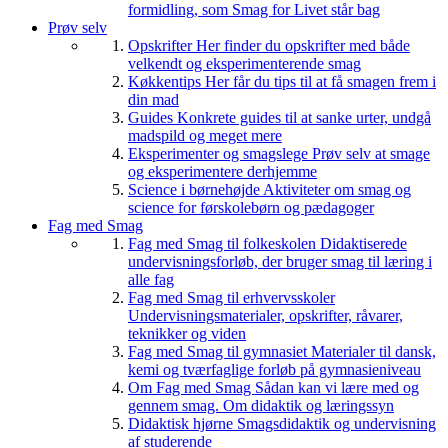
formidling, som Smag for Livet står bag
Prøv selv
Opskrifter
Her finder du opskrifter med både
velkendt og eksperimenterende smag
Køkkentips
Her får du tips til at få smagen frem i
din mad
Guides
Konkrete guides til at sanke urter, undgå
madspild og meget mere
Eksperimenter og smagslege
Prøv selv at smage
og eksperimentere derhjemme
Science i børnehøjde
Aktiviteter om smag og
science for førskolebørn og pædagoger
Fag med Smag
Fag med Smag til folkeskolen
Didaktiserede
undervisningsforløb, der bruger smag til læring i
alle fag
Fag med Smag til erhvervsskoler
Undervisningsmaterialer, opskrifter, råvarer,
teknikker og viden
Fag med Smag til gymnasiet
Materialer til dansk,
kemi og tværfaglige forløb på gymnasieniveau
Om Fag med Smag
Sådan kan vi lære med og
gennem smag. Om didaktik og læringssyn
Didaktisk hjørne
Smagsdidaktik og undervisning
af studerende