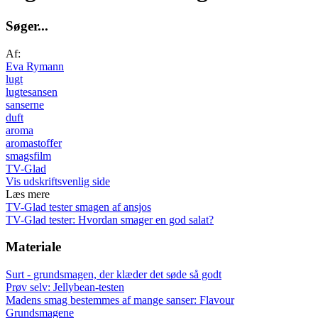
S
ø
g
e
r
.
.
.
Af:
Eva Rymann
lugt
lugtesansen
sanserne
duft
aroma
aromastoffer
smagsfilm
TV-Glad
Vis udskriftsvenlig side
Læs mere
TV-Glad tester smagen af ansjos
TV-Glad tester: Hvordan smager en god salat?
Materiale
Surt - grundsmagen, der klæder det søde så godt
Prøv selv: Jellybean-testen
Madens smag bestemmes af mange sanser: Flavour
Grundsmagene