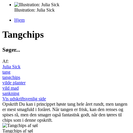
Illustration: Julia Sick
Hjem
Du er her
Tangchips
S
ø
g
e
r
.
.
.
Af:
Julia Sick
tang
tangchips
vilde planter
vild mad
sankning
Vis udskriftsvenlig side
Opskrift
Du kan i princippet høste tang hele året rundt, men tangen
er mest smagfuld i foråret. Når tangen er frisk, kan den renses og
spises rå, men den smager også fantastisk godt, når den tørres til
chips som i denne opskrift.
Tangchips af søl