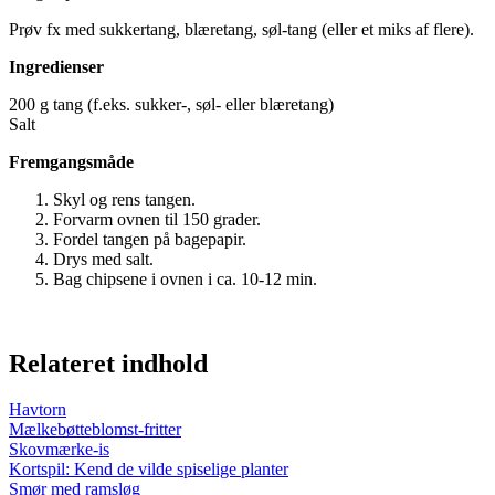
Prøv fx med sukkertang, blæretang, søl-tang (eller et miks af flere).
Ingredienser
200 g tang (f.eks. sukker-, søl- eller blæretang)
Salt
Fremgangsmåde
Skyl og rens tangen.
Forvarm ovnen til 150 grader.
Fordel tangen på bagepapir.
Drys med salt.
Bag chipsene i ovnen i ca. 10-12 min.
Relateret indhold
Havtorn
Mælkebøtteblomst-fritter
Skovmærke-is
Kortspil: Kend de vilde spiselige planter
Smør med ramsløg