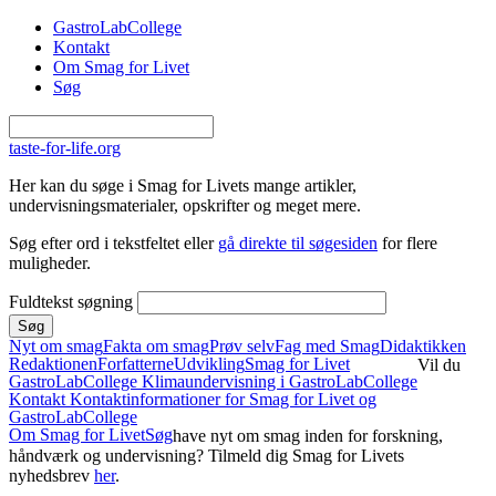
Gå til hovedindhold
GastroLabCollege
Kontakt
Om Smag for Livet
Søg
taste-for-life.org
Her kan du søge i Smag for Livets mange artikler,
undervisningsmaterialer, opskrifter og meget mere.
Søg efter ord i tekstfeltet eller
gå direkte til søgesiden
for flere
muligheder.
Fuldtekst søgning
Nyt om smag
Fakta om smag
Prøv selv
Fag med Smag
Didaktikken
Redaktionen
Forfatterne
Udvikling
Smag for Livet
Vil du
GastroLabCollege
Klimaundervisning i GastroLabCollege
Kontakt
Kontaktinformationer for Smag for Livet og
GastroLabCollege
Om Smag for Livet
Søg
have nyt om smag inden for forskning,
håndværk og undervisning? Tilmeld dig Smag for Livets
nyhedsbrev
her
.