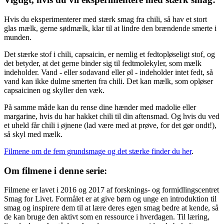
Hvis du eksperimenterer med stærk smag fra chili, så hav et stort
glas mælk, gerne sødmælk, klar til at lindre den brændende smerte i
munden.
Det stærke stof i chili, capsaicin, er nemlig et fedtopløseligt stof, og
det betyder, at det gerne binder sig til fedtmolekyler, som mælk
indeholder. Vand - eller sodavand eller øl - indeholder intet fedt, så
vand kan ikke dulme smerten fra chili. Det kan mælk, som opløser
capsaicinen og skyller den væk.
På samme måde kan du rense dine hænder med madolie eller
margarine, hvis du har hakket chili til din aftensmad. Og hvis du ved
et uheld får chili i øjnene (lad være med at prøve, for det gør ondt!),
så skyl med mælk.
Filmene om de fem grundsmage og det stærke finder du her
.
Om filmene i denne serie:
Filmene er lavet i 2016 og 2017 af forsknings- og formidlingscentret
Smag for Livet. Formålet er at give børn og unge en introduktion til
smag og inspirere dem til at lære deres egen smag bedre at kende, så
de kan bruge den aktivt som en ressource i hverdagen. Til læring,