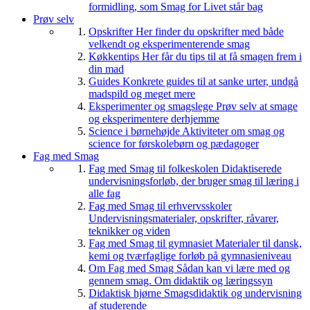
formidling, som Smag for Livet står bag
Prøv selv
Opskrifter
Her finder du opskrifter med både
velkendt og eksperimenterende smag
Køkkentips
Her får du tips til at få smagen frem i
din mad
Guides
Konkrete guides til at sanke urter, undgå
madspild og meget mere
Eksperimenter og smagslege
Prøv selv at smage
og eksperimentere derhjemme
Science i børnehøjde
Aktiviteter om smag og
science for førskolebørn og pædagoger
Fag med Smag
Fag med Smag til folkeskolen
Didaktiserede
undervisningsforløb, der bruger smag til læring i
alle fag
Fag med Smag til erhvervsskoler
Undervisningsmaterialer, opskrifter, råvarer,
teknikker og viden
Fag med Smag til gymnasiet
Materialer til dansk,
kemi og tværfaglige forløb på gymnasieniveau
Om Fag med Smag
Sådan kan vi lære med og
gennem smag. Om didaktik og læringssyn
Didaktisk hjørne
Smagsdidaktik og undervisning
af studerende