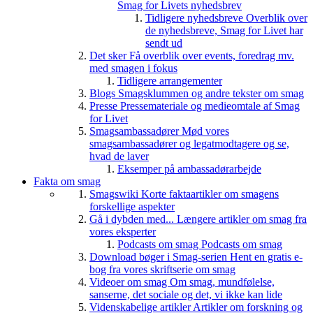
Smag for Livets nyhedsbrev
Tidligere nyhedsbreve
Overblik over
de nyhedsbreve, Smag for Livet har
sendt ud
Det sker
Få overblik over events, foredrag mv.
med smagen i fokus
Tidligere arrangementer
Blogs
Smagsklummen og andre tekster om smag
Presse
Pressemateriale og medieomtale af Smag
for Livet
Smagsambassadører
Mød vores
smagsambassadører og legatmodtagere og se,
hvad de laver
Eksemper på ambassadørarbejde
Fakta om smag
Smagswiki
Korte faktaartikler om smagens
forskellige aspekter
Gå i dybden med...
Længere artikler om smag fra
vores eksperter
Podcasts om smag
Podcasts om smag
Download bøger i Smag-serien
Hent en gratis e-
bog fra vores skriftserie om smag
Videoer om smag
Om smag, mundfølelse,
sanserne, det sociale og det, vi ikke kan lide
Videnskabelige artikler
Artikler om forskning og