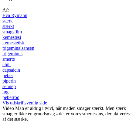
Af:
Eva Rymann
stærk
stærkt
smagsfilm
kemestesi
kemestetisk
trigeminalsansen
trigeminus
smerte
chili
capsaicin
peber
piperin
sennep
løg
peberrod
Vis udskriftsvenlig side
Video
Man er aldrig i tvivl, når maden smager stærkt. Men stærk
smag er ikke en grundsmag - det er vores smertesans, der aktiveres
af det stærke.