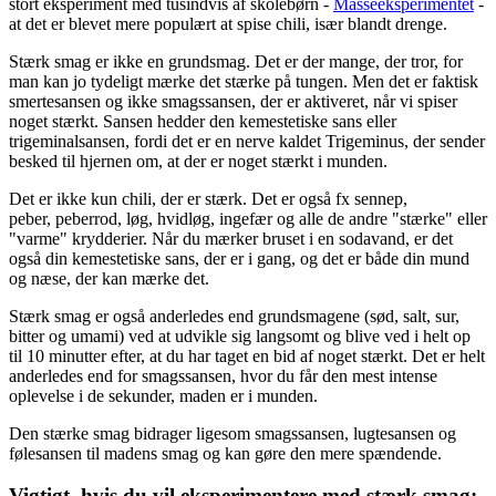
stort eksperiment med tusindvis af skolebørn -
Masseeksperimentet
-
at det er blevet mere populært at spise chili, især blandt drenge.
Stærk smag er ikke en grundsmag. Det er der mange, der tror, for
man kan jo tydeligt mærke det stærke på tungen. Men det er faktisk
smertesansen og ikke smagssansen, der er aktiveret, når vi spiser
noget stærkt. Sansen hedder den kemestetiske sans eller
trigeminalsansen, fordi det er en nerve kaldet Trigeminus, der sender
besked til hjernen om, at der er noget stærkt i munden.
Det er ikke kun chili, der er stærk. Det er også fx sennep,
peber, peberrod, løg, hvidløg, ingefær og alle de andre "stærke" eller
"varme" krydderier. Når du mærker bruset i en sodavand, er det
også din kemestetiske sans, der er i gang, og det er både din mund
og næse, der kan mærke det.
Stærk smag er også anderledes end grundsmagene (sød, salt, sur,
bitter og umami) ved at udvikle sig langsomt og blive ved i helt op
til 10 minutter efter, at du har taget en bid af noget stærkt. Det er helt
anderledes end for smagssansen, hvor du får den mest intense
oplevelse i de sekunder, maden er i munden.
Den stærke smag bidrager ligesom smagssansen, lugtesansen og
følesansen til madens smag og kan gøre den mere spændende.
Vigtigt, hvis du vil eksperimentere med stærk smag: