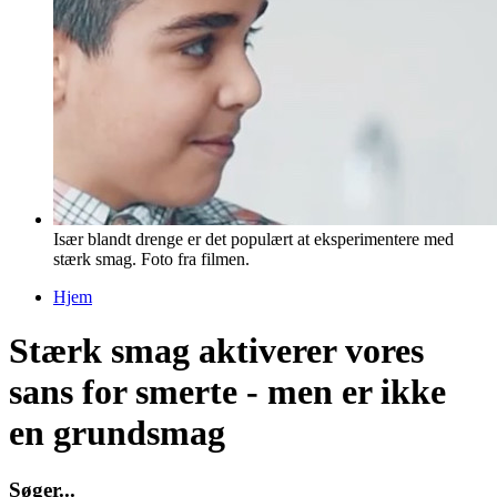
Især blandt drenge er det populært at eksperimentere med
stærk smag. Foto fra filmen.
Hjem
Du er her
Stærk smag aktiverer vores
sans for smerte - men er ikke
en grundsmag
S
ø
g
e
r
.
.
.