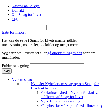
Gå til hovedindhold
GastroLabCollege
Kontakt
Om Smag for Livet
Søg
taste-for-life.org
Her kan du søge i Smag for Livets mange artikler,
undervisningsmaterialer, opskrifter og meget mere.
Søg efter ord i tekstfeltet eller
gå direkte til søgesiden
for flere
muligheder.
Fuldtekst søgning
Nyt om smag
Nyheder
Nyheder om smag og om Smag for
Livets aktiviteter
Forskningsnyheder
Nyt om forskning
publiceret af Smag for Livet
Nyheder om undervisning
Få nyhedsbrev 1 x pr måned
Tilmeld dig