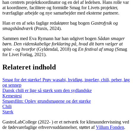
han centrets projektkoordinator og en del af ledelsen. Hans rolle var
at koordinere, facilitere og formidle Smag for Livets projekter,
tværfaglige arbejde og nye samarbejder med eksterne partnere.
Han er en af seks faglige redaktører bag bogen
Gastrofysik og
smagshåndværk
(Praxis, 2024).
Sammen med Eva Rymann har han udgivet bogen
Sådan smager
børn. Den videnskabelige forklaring på, hvad dit barn vælger at
spise - og hvorfor
(Gyldendal, 2018) og
En festival af smag
(Smag
for Livet Forlag, 2021).
Relateret indhold
Smag for det stærke! Prøv wasabi, hvidløg, ingefær, chili, peber, løg
og sennep
Dansk chili er lige så stærk som den sydlandske
Kemestesi
Smagsfilm: Oplev grundsmagene og det stærke
Chili
Stærk
GastroLabCollege (2022- ) er et netværk for klimaundervisning ved
de fødevarefaglige erhvervsuddannelser, støttet af
Villum Fonden
.