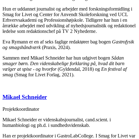
Hun er uddannet journalist og arbejder med forskningsformidling i
Smag for Livet og Center for Anvendt Skoleforskning ved UCL
Erhvervsakademi og Professionshøjskole. Tidligere har hun i en
årrække arbejdet med udvikling af nyhedsjournalistik og redaktionel
ledelse som redaktionschef på TV 2 Nyhederne.
Eva Rymann er en af seks faglige redaktører bag bogen
Gastrofysik
og smagshåndværk
(Praxis, 2024).
Sammen med Mikael Schneider har hun udgivet bogen
Sådan
smager børn. Den videnskabelige forklaring på, hvad dit barn
vælger at spise - og hvorfor
(Gyldendal, 2018) og
En festival af
smag
(Smag for Livet Forlag, 2021).
Mikael Schneider
Projektkoordinator
Mikael Schneider er videnskabsjournalist, cand.scient. i
humanbiologi og ph.d. i sundhedsvidenskab.
Han er projektkoordinator i GastroLabCollege. I Smag for Livet var