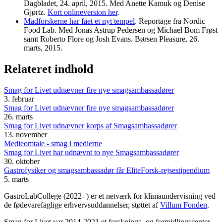
Dagbladet, 24. april, 2015. Med Anette Kamuk og Denise
Gjørtz.
Kort onlineversion her
.
Madforskerne har fået et nyt tempel
.
Reportage fra Nordic
Food Lab. Med Jonas Astrup Pedersen og Michael Bom Frøst
samt Roberto Flore og Josh Evans. Børsen Pleasure, 26.
marts, 2015.
Relateret indhold
Smag for Livet udnævner fire nye smagsambassadører
3. februar
Smag for Livet udnævner fire nye smagsambassadører
26. marts
Smag for Livet udnævner korps af Smagsambassadører
13. november
Medieomtale - smag i medierne
Smag for Livet har udnævnt to nye Smagsambassadører
30. oktober
Gastrofysiker og smagsambassadør får EliteForsk-rejsestipendium
5. marts
GastroLabCollege (2022- ) er et netværk for klimaundervisning ved
de fødevarefaglige erhvervsuddannelser, støttet af
Villum Fonden
.
Smag for Livet var 2014-2021 et forsknings- og formidlingscenter