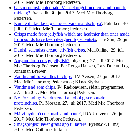
2017. Med Mie Thorborg Pedersen.
Gastronomisk potentiale: Var det noget med en vandmand til
middag?
Fyens.dk, 30. juli 2017. Med Mie Thorborg
Pedersen.
Kunne du tænke dig en pose vandmandschips?
, Politiken, 30.
juli 2017. Med Mie Thorborg Pedersen.
Crisps made from jellyfish which are healthier than ones made
from spuds have been designed by scientists
, The Sun, 29. juli
2017. Med Mie Thorborg Pedersen.
Danish scientists create jellyfish crisps
, MailOnline, 29. juli
2017. Med Mie Thorborg Pedersen.
Anyone for a crispy jellyfish?
, phys.org, 27. juli 2017. Med
Mie Thorborg Pedersen, Per Lyngs Hansen, Lars Duelund og
Jonathan Brewer.
Vandmænd forvandles til chips
, TV Avisen, 27. juli 2017.
Med Mie Thorborg Pedersen og Klavs Styrbæk.
Vandmænd som chips
, P4 Radioavisen, sidst i programmet,
27. juli 2017. Med Mie Thorborg Pedersen.
Ny Forskning: Vandmænd i alkohol giver sprøde
proteinchips
, P1 Morgen, 27. juli 2017. Med Mie Thorborg
Pedersen.
Må vi byde på en sprød vandmand?
, IDA Universe, 26. juli
2017. Med Mie Thorborg Pedersen.
Smagsprojekt laver gratis app til lærere
, Fyens.dk, 8. maj
2017. Med Cathrine Terkelsen.