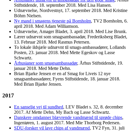
Stiftstidende, 18. september 2018. Med Lisa Hansen.
Udnævnelse, Nordvestnyt, 17. september 2018. Med Kristine
Böhm Nielsen.
Ny mand i smagens tjeneste på Bornholm
, TV2 Bornholm, 6.
april 2018. Med Adam Williamson.
Udnævnelse, Amager Bladet, 3. april 2018. Med Lise Brunk.
Lærer udnævnt som smagsambassadør, Frederiksberg Bladet,
13. Februar 2018. Med Rasmus Petersen.
To lokale ildsjæle udnævnt til smags-ambassadører, Lollands
Posten, 23. januar 2018. Med Mette Egeskov og Lasse
Schwartz.
Århusianer som smagsambassadør
, Århus Stiftstidende, 19.
januar 2018. Med Mette Dehn.
Brian Bjarke Jensen er en af Smag for Livets 12 nye
smagsambassadører, Fyens Stiftstidende, 18. januar 2018.
Med Brian Bjarke Jensen.
2017
En sanselig vej til sundhed
, LEV Bladet s. 32, 8. december
2017. Af Mette Dehn, My Bach og Lasse Schwartz.
Danskere omdanner blævrende vandmænd til sprøde chips
,
Ingeniøren, 1. august 2017. Med Mie Thorborg Pedersen.
SDU-forsker vil lave chips af vandmænd
, TV2 Fyn, 31. juli