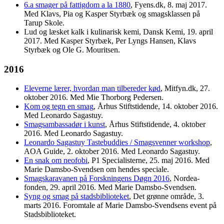
6.a smager på fattigdom a la 1880
, Fyens.dk, 8. maj 2017.
Med Klavs, Pia og Kasper Styrbæk og smagsklassen på
Tarup Skole.
Lud og læsket kalk i kulinarisk kemi, Dansk Kemi, 19. april
2017. Med Kasper Styrbæk, Per Lyngs Hansen, Klavs
Styrbæk og Ole G. Mouritsen.
2016
Eleverne lærer, hvordan man tilbereder kød
, Mitfyn.dk, 27.
oktober 2016. Med Mie Thorborg Pedersen.
Kom og tegn en smag
, Århus Stiftstidende, 14. oktober 2016.
Med Leonardo Sagastuy.
Smagsambassadør i kunst
, Århus Stiftstidende, 4. oktober
2016. Med Leonardo Sagastuy.
Leonardo Sagastuy Tastebuddies / Smagsvenner workshop
,
AOA Guide, 2. oktober 2016. Med Leonardo Sagastuy.
En snak om neofobi
, P1 Specialisterne, 25. maj 2016. Med
Marie Damsbo-Svendsen om hendes speciale.
Smagskaravanen på Forskningens Døgn 2016
, Nordea-
fonden, 29. april 2016. Med Marie Damsbo-Svendsen.
Syng og smag på stadsbiblioteket
, Det grønne område, 3.
marts 2016. Foromtale af Marie Damsbo-Svendsens event på
Stadsbiblioteket.