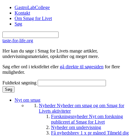
Gå til hovedindhold
GastroLabCollege
Kontakt
Om Smag for Livet
Søg
taste-for-life.org
Her kan du søge i Smag for Livets mange artikler,
undervisningsmaterialer, opskrifter og meget mere.
Søg efter ord i tekstfeltet eller
gå direkte til søgesiden
for flere
muligheder.
Fuldtekst søgning
Nyt om smag
Nyheder
Nyheder om smag og om Smag for
Livets aktiviteter
Forskningsnyheder
Nyt om forskning
publiceret af Smag for Livet
Nyheder om undervisning
Få nyhedsbrev 1 x pr måned
Tilmeld dig