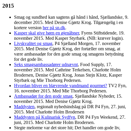
2015
Smag og sundhed kan sagtens gå hånd i hånd, Sjællandske, 9.
december 2015. Med Denise Gjørtz Krog. Tilgængelig i en
kortere version
her på sn.dk
.
Kasper skal give børn en øjenåbner
, Fyens Stiftstidende, 19.
november 2015. Med Kasper Styrbæk. (NB: kræver login).
Livskvalitet og smag
, P4 Sjælland Morgen, 17. november
2015. Med Denise Gjørtz Krog, der fortæller om smag, at
være ambassadør for den gode smag og smagens betydning
for det gode liv.
Seks smagsambassadører udnævnt
, Food Supply, 17.
november 2015. Med Cathrine Terkelsen, Charlotte Holm
Brodersen, Denise Gjørtz Krog, Jonas Stejn Klotz, Kasper
Styrbæk og Mie Thorborg Pedersen.
Hvordan bliver en blævrende vandmand gourmet?
TV2 Fyn,
16. november 2015. Med Mie Thorborg Pedersen.
Ambassadør for den gode smag
, Sjællandske Nyheder, 15.
november 2015. Med Denise Gjørtz Krog.
Maddysten
, regionalt nyhedsindslag på DR P4 Fyn, 27. juni,
2015. Med Charlotte Holm Brodersen
Maddysten på Kulinarisk Sydfyn
, DR P4 Fyn Weekend, 27.
juni, 2015. Med Charlotte Holm Brodersen.
Stegte melorme var det store hit; Det handler om gode liv,