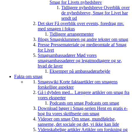
Smag for Livets nyhedsbrev
Tidligere nyhedsbreve
Overblik over
de nyhedsbreve, Smag for Livet har
sendt ud
Det sker
Få overblik over events, foredrag mv.
med smagen i fokus
Tidligere arrangementer
Blogs
Smagsklummen og andre tekster om smag
Presse
Pressemateriale og medieomtale af Smag
for Livet
Smagsambassadører
Mød vores
smagsambassadører og legatmodtagere og se,
hvad de laver
Eksemper på ambassadørarbejde
Fakta om smag
Smagswiki
Korte faktaartikler om smagens
forskellige aspekter
Gå i dybden med...
Længere artikler om smag fra
vores eksperter
Podcasts om smag
Podcasts om smag
Download bøger i Smag-serien
Hent en gratis e-
bog fra vores skriftserie om smag
Videoer om smag
Om smag, mundfølelse,
sanserne, det sociale og det, vi ikke kan lide
Videnskabelige artikler
Artikler om forskning og