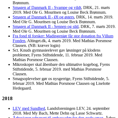
Brønnum.
Smagen af Danmark II - Svampe og vildt
, DRK, 21. marts
2019. Med Ole G. Mouritsen og Louise Beck Brønnum.
Smagen af Danmark II - Øl og østers
, DRK, 14. marts 2019.
Med Ole G. Mouritsen og Louise Beck Brønnum.
Smagen af Danmark II - Sennep og sild
, DRK, 7. marts 2019.
Med Ole G. Mouritsen og Louise Beck Brønnum.
Fra fond til forsker: Madingeniør får stor donation fra Villum
Fonden
, Altinget.dk, 4. marts 2019. Med Mathias Porsmose
Clausen. (NB: kræver login)
Sct. Knuds gymnasieelever gav løsninger på klodens
problemer, Fyens Stiftstidende, 11. februar 2019. Med
Mathias Porsmose Clausen.
Mikroskoper skal åbenbare den ultimative kogebog, Fyens
Stiftstidende, 5. februar 2019. med Mathias Porsmose
Clausen.
Smagsoplevelser gør os nysgerrige, Fyens Stiftstidende, 5.
februar 2019. Med Mathias Porsmose Clausen og Liselotte
Hedegaard.
2018
LEV med Sundhed
, Landsforeningen LEV, 24. september
2018. Med My Bach, Mette Dehn og Lasse Schwartz.
Århusianer udnævnt til ambassadør for den gode smag
, Århus