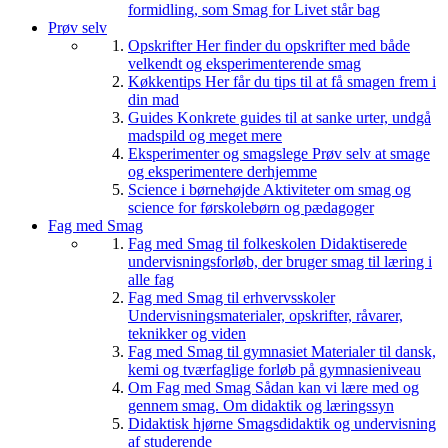
formidling, som Smag for Livet står bag
Prøv selv
Opskrifter
Her finder du opskrifter med både
velkendt og eksperimenterende smag
Køkkentips
Her får du tips til at få smagen frem i
din mad
Guides
Konkrete guides til at sanke urter, undgå
madspild og meget mere
Eksperimenter og smagslege
Prøv selv at smage
og eksperimentere derhjemme
Science i børnehøjde
Aktiviteter om smag og
science for førskolebørn og pædagoger
Fag med Smag
Fag med Smag til folkeskolen
Didaktiserede
undervisningsforløb, der bruger smag til læring i
alle fag
Fag med Smag til erhvervsskoler
Undervisningsmaterialer, opskrifter, råvarer,
teknikker og viden
Fag med Smag til gymnasiet
Materialer til dansk,
kemi og tværfaglige forløb på gymnasieniveau
Om Fag med Smag
Sådan kan vi lære med og
gennem smag. Om didaktik og læringssyn
Didaktisk hjørne
Smagsdidaktik og undervisning
af studerende