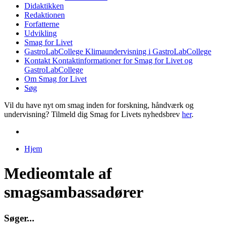
Didaktikken
Redaktionen
Forfatterne
Udvikling
Smag for Livet
GastroLabCollege
Klimaundervisning i GastroLabCollege
Kontakt
Kontaktinformationer for Smag for Livet og
GastroLabCollege
Om Smag for Livet
Søg
Vil du have nyt om smag inden for forskning, håndværk og
undervisning? Tilmeld dig Smag for Livets nyhedsbrev
her
.
Hjem
Du er her
Medieomtale af
smagsambassadører
S
ø
g
e
r
.
.
.