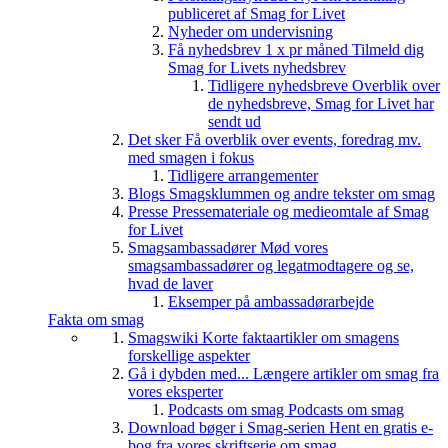
publiceret af Smag for Livet
Nyheder om undervisning
Få nyhedsbrev 1 x pr måned
Tilmeld dig
Smag for Livets nyhedsbrev
Tidligere nyhedsbreve
Overblik over
de nyhedsbreve, Smag for Livet har
sendt ud
Det sker
Få overblik over events, foredrag mv.
med smagen i fokus
Tidligere arrangementer
Blogs
Smagsklummen og andre tekster om smag
Presse
Pressemateriale og medieomtale af Smag
for Livet
Smagsambassadører
Mød vores
smagsambassadører og legatmodtagere og se,
hvad de laver
Eksemper på ambassadørarbejde
Fakta om smag
Smagswiki
Korte faktaartikler om smagens
forskellige aspekter
Gå i dybden med...
Længere artikler om smag fra
vores eksperter
Podcasts om smag
Podcasts om smag
Download bøger i Smag-serien
Hent en gratis e-
bog fra vores skriftserie om smag