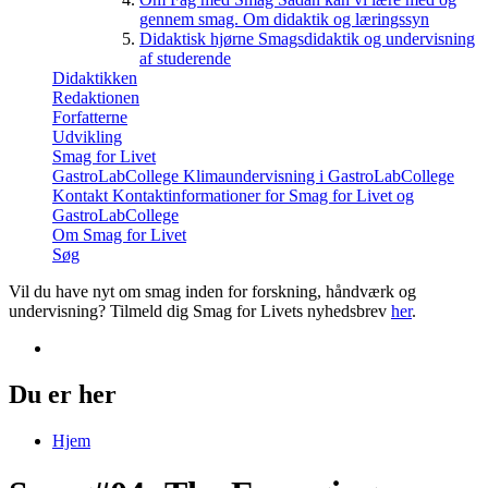
gennem smag. Om didaktik og læringssyn
Didaktisk hjørne
Smagsdidaktik og undervisning
af studerende
Didaktikken
Redaktionen
Forfatterne
Udvikling
Smag for Livet
GastroLabCollege
Klimaundervisning i GastroLabCollege
Kontakt
Kontaktinformationer for Smag for Livet og
GastroLabCollege
Om Smag for Livet
Søg
Vil du have nyt om smag inden for forskning, håndværk og
undervisning? Tilmeld dig Smag for Livets nyhedsbrev
her
.
Du er her
Hjem