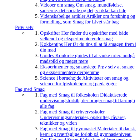
Videoer om smag
Om smag, mundfølelse,
sanserne, det sociale og det, vi ikke kan lide
Videnskabelige artikler
Artikler om forskning og
formidling, som Smag for Livet står bag
Prøv selv
Opskrifter
Her finder du opskrifter med både
velkendt og eksperimenterende smag
Køkkentips
Her får du tips til at få smagen frem i
din mad
Guides
Konkrete guides til at sanke urter, undgå
madspild og meget mere
Eksperimenter og smagslege
Prøv selv at smage
og eksperimentere derhjemme
Science i børnehøjde
Aktiviteter om smag og
science for førskolebørn og pædagoger
Fag med Smag
Fag med Smag til folkeskolen
Didaktiserede
undervisningsforløb, der bruger smag til læring i
alle fag
Fag med Smag til erhvervsskoler
Undervisningsmaterialer, opskrifter, råvarer,
teknikker og viden
Fag med Smag til gymnasiet
Materialer til dansk,
kemi og tværfaglige forløb på gymnasieniveau
Om Fag med Smag
Sådan kan vi lære med og