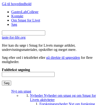
Gå til hovedindhold
GastroLabCollege
Kontakt
Om Smag for Livet
Søg
taste-for-life.org
Her kan du søge i Smag for Livets mange artikler,
undervisningsmaterialer, opskrifter og meget mere.
Søg efter ord i tekstfeltet eller
gå direkte til søgesiden
for flere
muligheder.
Fuldtekst søgning
Nyt om smag
Nyheder
Nyheder om smag og om Smag for
Livets aktiviteter
Forskningsnyheder
Nyt om forskning