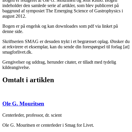
Bogen er redigeret af Ole G. Mouritsen og Jens Risbo. Bogen
indeholder den samlede serie af artikler, som blev publiceret på
baggrund af symposiet The Emerging Science of Gastrophysics i
august 2012.
Bogen er på engelsk og kan downloades som pdf via linket på
denne side.
Skriftserien SMAG er desuden trykt i et begrænset oplag. Ønsker du
at rekvirere et eksemplar, kan du sende din forespørgsel til
forlag
[at]
smagforlivet.dk
.
Gengivelser og uddrag, herunder citater, er tilladt med tydelig
kildeangivelse.
Omtalt i artiklen
Ole G. Mouritsen
Centerleder, professor, dr. scient
Ole G. Mouritsen er centerleder i Smag for Livet.