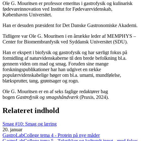
Ole G. Mouritsen er professor emeritus i gastrofysik og kulinarisk
fødevareinnovation ved Institut for Fødevarevidenskab,
Københavns Universitet.
Han er desuden præsident for Det Danske Gastronomiske Akademi.
Tidligere var Ole G. Mouritsen i en årrække leder af MEMPHYS –
Center for Biomembranfysik ved Syddansk Universitet (SDU).
Han er ekspert i biofysik og gastrofysik og har særligt fokus på
formidling af naturvidenskaberne til den brede befolkning bl.a.
gennem viden om mad og smag. Foruden sine mange
forskningspublikationer har han udgivet en række
populærvidenskabelige bøger om bl.a. umami, mundfølelse,
blæksprutter, tang, grøntsager og rogn.
Ole G. Mouritsen er en af seks faglige redaktører bag
bogen
Gastrofysik og smagshåndværk
(Praxis, 2024).
Relateret indhold
Smag #10: Smag og læring
20. januar
GastroLabCollege tema 4 - Protein på nye måder
GastroLabCollege tema 5 - Teknikker og kulturelt input - med fokus