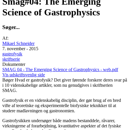
Smag#04: The Emerging
Science of Gastrophysics
S
ø
g
e
r
.
.
.
Af:
Mikael Schneider
7. november - 2015
gastrofysik
skriftserie
Dokumenter
SMAG 04 - The Emerging Science of Gastrophysics - web.pdf
Vis udskriftsvenlig side
Bøger
Hvad er gastrofysik? Det giver førende forskere deres svar på
i 10 videnskabelige artikler, som nu genudgives i skriftserien
SMAG.
Gastrofysik er en videnskabelig disciplin, der gør brug af en bred
vifte af teoretiske og eksperimentelle biofysiske teknikker til at
studere madlavningen og gastronomien.
Gastrofysikken undersøger både madens bestanddele, råvarer,
virkningerne af forarbejdning, kvantitative aspekter af det fysiske