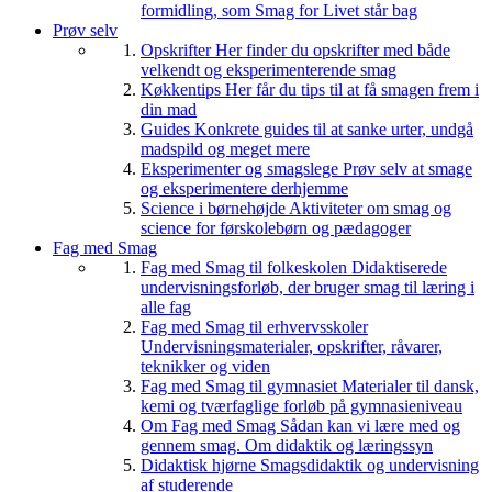
formidling, som Smag for Livet står bag
Prøv selv
Opskrifter
Her finder du opskrifter med både
velkendt og eksperimenterende smag
Køkkentips
Her får du tips til at få smagen frem i
din mad
Guides
Konkrete guides til at sanke urter, undgå
madspild og meget mere
Eksperimenter og smagslege
Prøv selv at smage
og eksperimentere derhjemme
Science i børnehøjde
Aktiviteter om smag og
science for førskolebørn og pædagoger
Fag med Smag
Fag med Smag til folkeskolen
Didaktiserede
undervisningsforløb, der bruger smag til læring i
alle fag
Fag med Smag til erhvervsskoler
Undervisningsmaterialer, opskrifter, råvarer,
teknikker og viden
Fag med Smag til gymnasiet
Materialer til dansk,
kemi og tværfaglige forløb på gymnasieniveau
Om Fag med Smag
Sådan kan vi lære med og
gennem smag. Om didaktik og læringssyn
Didaktisk hjørne
Smagsdidaktik og undervisning
af studerende