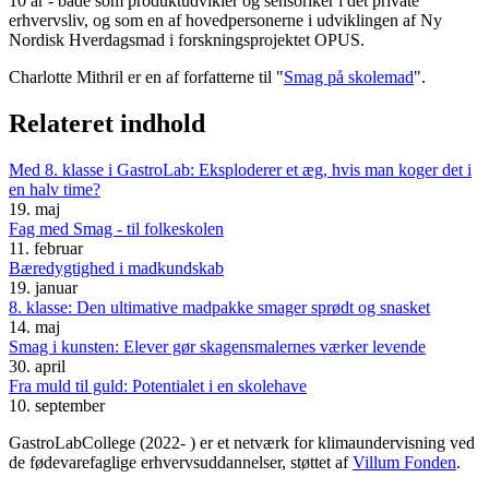
10 år - både som produktudvikler og sensoriker i det private
erhvervsliv, og som en af hovedpersonerne i udviklingen af Ny
Nordisk Hverdagsmad i forskningsprojektet OPUS.
Charlotte Mithril er en af forfatterne til "
Smag på skolemad
".
Relateret indhold
Med 8. klasse i GastroLab: Eksploderer et æg, hvis man koger det i
en halv time?
19. maj
Fag med Smag - til folkeskolen
11. februar
Bæredygtighed i madkundskab
19. januar
8. klasse: Den ultimative madpakke smager sprødt og snasket
14. maj
Smag i kunsten: Elever gør skagensmalernes værker levende
30. april
Fra muld til guld: Potentialet i en skolehave
10. september
GastroLabCollege (2022- ) er et netværk for klimaundervisning ved
de fødevarefaglige erhvervsuddannelser, støttet af
Villum Fonden
.