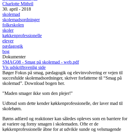
Charlotte Mithril
30. april - 2018
skolemad
skolemadsordninger
folkeskolen
skoler
køkkenprofessionelle
elever
pædagogik
bog
Dokumenter
SMAG08 - Smag på skolemad - web.pdf
Vis udskriftsvenlig side
Bøger
Fokus på smag, pædagogik og elevinvolvering er vejen til
succesfulde skolemadsordninger, skriver forfatterne til “Smag på
skolemad”. Download bogen her.
"Maden smager ikke som den plejer!"
Udbrud som dette kender køkkenprofessionelle, der laver mad til
skolebørn.
Børns adfærd og reaktioner kan således opleves som en barriere for
at variere og forny smagen i skolemaden. Ofte er de
køkkenprofessionelle åbne for at udvikle sunde og velsmagende