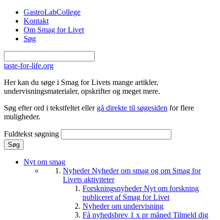
Gå til hovedindhold
GastroLabCollege
Kontakt
Om Smag for Livet
Søg
taste-for-life.org
Her kan du søge i Smag for Livets mange artikler,
undervisningsmaterialer, opskrifter og meget mere.
Søg efter ord i tekstfeltet eller
gå direkte til søgesiden
for flere
muligheder.
Fuldtekst søgning
Nyt om smag
Nyheder
Nyheder om smag og om Smag for
Livets aktiviteter
Forskningsnyheder
Nyt om forskning
publiceret af Smag for Livet
Nyheder om undervisning
Få nyhedsbrev 1 x pr måned
Tilmeld dig