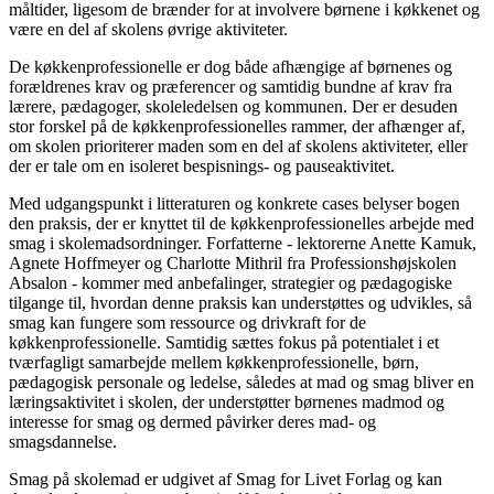
måltider, ligesom de brænder for at involvere børnene i køkkenet og
være en del af skolens øvrige aktiviteter.
De køkkenprofessionelle er dog både afhængige af børnenes og
forældrenes krav og præferencer og samtidig bundne af krav fra
lærere, pædagoger, skoleledelsen og kommunen. Der er desuden
stor forskel på de køkkenprofessionelles rammer, der afhænger af,
om skolen prioriterer maden som en del af skolens aktiviteter, eller
der er tale om en isoleret bespisnings- og pauseaktivitet.
Med udgangspunkt i litteraturen og konkrete cases belyser bogen
den praksis, der er knyttet til de køkkenprofessionelles arbejde med
smag i skolemadsordninger. Forfatterne - lektorerne Anette Kamuk,
Agnete Hoffmeyer og Charlotte Mithril fra Professionshøjskolen
Absalon - kommer med anbefalinger, strategier og pædagogiske
tilgange til, hvordan denne praksis kan understøttes og udvikles, så
smag kan fungere som ressource og drivkraft for de
køkkenprofessionelle. Samtidig sættes fokus på potentialet i et
tværfagligt samarbejde mellem køkkenprofessionelle, børn,
pædagogisk personale og ledelse, således at mad og smag bliver en
læringsaktivitet i skolen, der understøtter børnenes madmod og
interesse for smag og dermed påvirker deres mad- og
smagsdannelse.
Smag på skolemad er udgivet af Smag for Livet Forlag og kan