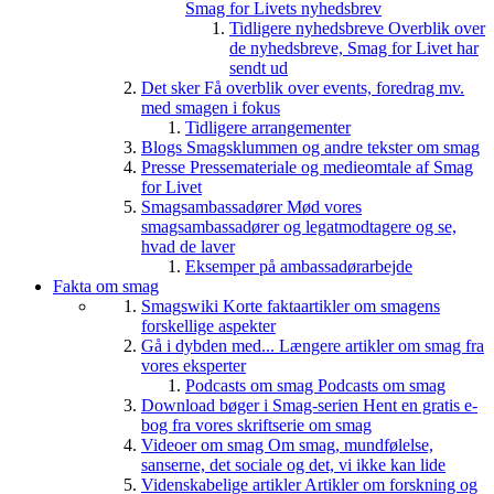
Smag for Livets nyhedsbrev
Tidligere nyhedsbreve
Overblik over
de nyhedsbreve, Smag for Livet har
sendt ud
Det sker
Få overblik over events, foredrag mv.
med smagen i fokus
Tidligere arrangementer
Blogs
Smagsklummen og andre tekster om smag
Presse
Pressemateriale og medieomtale af Smag
for Livet
Smagsambassadører
Mød vores
smagsambassadører og legatmodtagere og se,
hvad de laver
Eksemper på ambassadørarbejde
Fakta om smag
Smagswiki
Korte faktaartikler om smagens
forskellige aspekter
Gå i dybden med...
Længere artikler om smag fra
vores eksperter
Podcasts om smag
Podcasts om smag
Download bøger i Smag-serien
Hent en gratis e-
bog fra vores skriftserie om smag
Videoer om smag
Om smag, mundfølelse,
sanserne, det sociale og det, vi ikke kan lide
Videnskabelige artikler
Artikler om forskning og