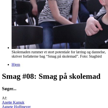
Skolemaden rummer et stort potentiale for læring og dannelse,
skriver forfatterne bag “Smag på skolemad”. Foto: Stagbird
Hjem
Du er her
Smag #08: Smag på skolemad
S
ø
g
e
r
.
.
.
Af:
Anette Kamuk
Agnete Hoffmeyer