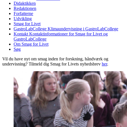
Didaktikken
Redaktionen
Forfatterne
Udvikling
Smag for Livet
GastroLabCollege
Klimaundervisning i GastroLabCollege
Kontakt
Kontaktinformationer for Smag for Livet og
GastroLabCollege
Om Smag for Livet
Søg
Vil du have nyt om smag inden for forskning, håndværk og
undervisning? Tilmeld dig Smag for Livets nyhedsbrev
her
.