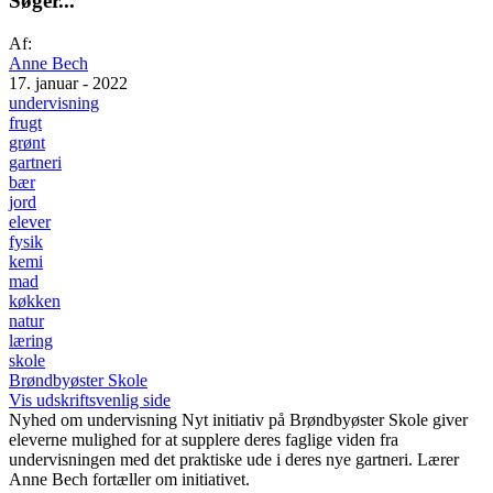
S
ø
g
e
r
.
.
.
Af:
Anne Bech
17. januar - 2022
undervisning
frugt
grønt
gartneri
bær
jord
elever
fysik
kemi
mad
køkken
natur
læring
skole
Brøndbyøster Skole
Vis udskriftsvenlig side
Nyhed om undervisning
Nyt initiativ på Brøndbyøster Skole giver
eleverne mulighed for at supplere deres faglige viden fra
undervisningen med det praktiske ude i deres nye gartneri. Lærer
Anne Bech fortæller om initiativet.