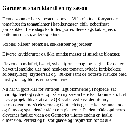
Gartneriet snart klar til en ny sæson
Denne sommer har vi høstet i stor stil. Vi har haft en forrygende
tomathøst fra tomatplanter i kapilærkasser, chili, peberfrugt,
jordskokker, flere slags kartofler, porrer, flere slags kål, squash,
butternutsquash, ærter og bønner.
Solbær, blåbær, brombær, stikkelsbær og jordbær.
Diverse krydderurter og ikke mindst masser af spiselige blomster.
Eleverne har duftet, høstet, syltet, tørret, smagt og bagt… for det er
blevet til smukke glas med henkogte tomater, syltede jordskokker,
solbærsyltetøj, kryddersalt og - sukker samt de flotteste rustikke brød
med grønt og blomster fra Gartneriet.
Nu har vi gjort klar for vinteren, lagt blomsterløg i højbede, sat
hvidløg, fejet og ryddet op, så en ny sæson bare kan komme an. Det
næste projekt bliver at sætte QR-skilte ved krydderurterne,
bærbuskene mv. så eleverne og Gartneriets gæster kan scanne koden
og få ny og spændende viden om planterne. På den måde optimeres
elevernes faglige viden og Gartneriet tilføres endnu en faglig
dimension. Perfekt og til stor glæde og inspiration for os alle.