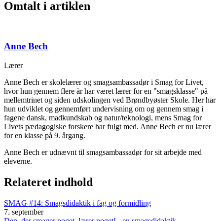
Omtalt i artiklen
Anne Bech
Lærer
Anne Bech er skolelærer og smagsambassadør i Smag for Livet,
hvor hun gennem flere år har været lærer for en "smagsklasse" på
mellemtrinet og siden udskolingen ved Brøndbyøster Skole. Her har
hun udviklet og gennemført undervisning om og gennem smag i
fagene dansk, madkundskab og natur/teknologi, mens Smag for
Livets pædagogiske forskere har fulgt med. Anne Bech er nu lærer
for en klasse på 9. årgang.
Anne Bech er udnævnt til smagsambassadør for sit arbejde med
eleverne.
Relateret indhold
SMAG #14: Smagsdidaktik i fag og formidling
7. september
Den, der smager noget, lærer noget! - en smagsdidaktik