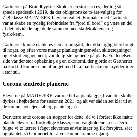
Gartneriet på Brøndbyøster Skole er en stor succes, der tog sit
spæde spadestik i 2019, da det obligatoriske to-års-valgfag for
7.-8.klasse MADVÆRK blev en realitet. Formålet med Gartneriet
var at skabe en tydelig forbindelse fra “jord til bord” og være en del
af det udvidede faglokale sammen med skolekøkkenet og
fysik/kemi.
Gartneriet kunne etableres i en atriumgård, der ikke rigtig blev brugt
til noget, og efter vores mange planlægningsmøder, skitsetegninger
og et stort engagement, var de første højbede på plads. Fra ledelsens
side var der stor opbakning og en økonomi, der gjorde at Gartneriet
på kort tid kunne se ud af noget med bl.a. bærbuske og krydderurter
i stor stil.
Corona ændrede planerne
Eleverne på MADVÆRK var med til at planlægge, hvad der skulle
dyrkes i højbedene for sæsonen 2021, og alt var sådan set klar til at
de kunne tage ejerskab og plante og så.
Desværre satte corona en stopper for dette, da vi i foråret ikke måtte
blande elever fra forskellige klasser, som valgholdene jo er. Derfor
fulgte vi to lærere i faget elevernes anvisninger og fik forspiret, sået
og plantet, så Gartneriet for alvor kunne komme i gang.