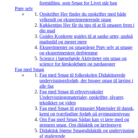
formidling, som Smag for Livet står bag
Prøv selv
Opskrifter
Her finder du opskrifter med både
velkendt og eksperimenterende smag
Køkkentips
Her får du tips til at få smagen frem i
din mad
Guides
Konkrete guides til at sanke urter, undgå
madspild og meget mere
Eksperimenter og smagslege
Prøv selv at smage
og eksperimentere derhjemme
Science i børnehøjde
Aktiviteter om smag og
science for førskolebørn og pædagoger
Fag med Smag
Fag med Smag til folkeskolen
Didaktiserede
undervisningsforløb, der bruger smag til læring i
alle fag
Fag med Smag til erhvervsskoler
Undervisningsmaterialer, opskrifter, råvarer,
teknikker og viden
Fag med Smag til gymnasiet
Materialer til dansk,
kemi og tværfaglige forløb på gymnasieniveau
Om Fag med Smag
Sådan kan vi lære med og
gennem smag. Om didaktik og læringssyn
Didaktisk hjørne
Smagsdidaktik og undervisning
af studerende