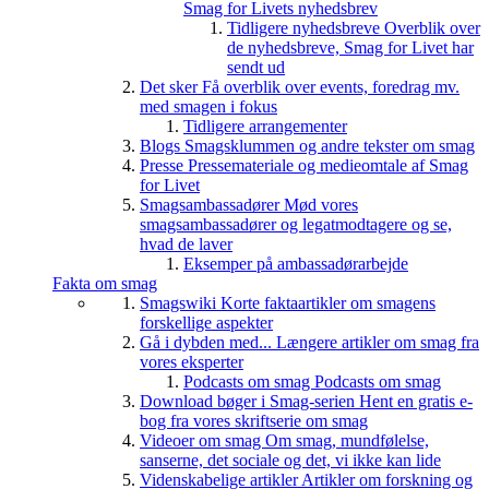
Smag for Livets nyhedsbrev
Tidligere nyhedsbreve
Overblik over
de nyhedsbreve, Smag for Livet har
sendt ud
Det sker
Få overblik over events, foredrag mv.
med smagen i fokus
Tidligere arrangementer
Blogs
Smagsklummen og andre tekster om smag
Presse
Pressemateriale og medieomtale af Smag
for Livet
Smagsambassadører
Mød vores
smagsambassadører og legatmodtagere og se,
hvad de laver
Eksemper på ambassadørarbejde
Fakta om smag
Smagswiki
Korte faktaartikler om smagens
forskellige aspekter
Gå i dybden med...
Længere artikler om smag fra
vores eksperter
Podcasts om smag
Podcasts om smag
Download bøger i Smag-serien
Hent en gratis e-
bog fra vores skriftserie om smag
Videoer om smag
Om smag, mundfølelse,
sanserne, det sociale og det, vi ikke kan lide
Videnskabelige artikler
Artikler om forskning og