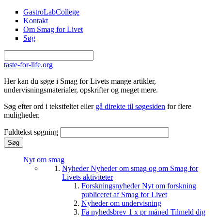
Gå til hovedindhold
GastroLabCollege
Kontakt
Om Smag for Livet
Søg
taste-for-life.org
Her kan du søge i Smag for Livets mange artikler,
undervisningsmaterialer, opskrifter og meget mere.
Søg efter ord i tekstfeltet eller
gå direkte til søgesiden
for flere
muligheder.
Fuldtekst søgning
Nyt om smag
Nyheder
Nyheder om smag og om Smag for
Livets aktiviteter
Forskningsnyheder
Nyt om forskning
publiceret af Smag for Livet
Nyheder om undervisning
Få nyhedsbrev 1 x pr måned
Tilmeld dig