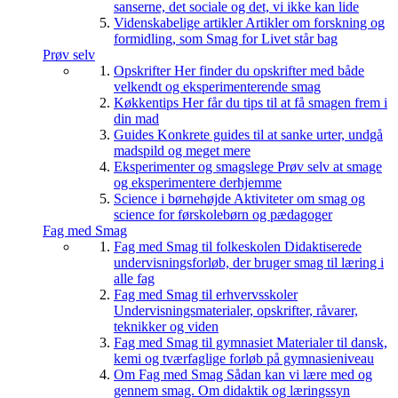
sanserne, det sociale og det, vi ikke kan lide
Videnskabelige artikler
Artikler om forskning og
formidling, som Smag for Livet står bag
Prøv selv
Opskrifter
Her finder du opskrifter med både
velkendt og eksperimenterende smag
Køkkentips
Her får du tips til at få smagen frem i
din mad
Guides
Konkrete guides til at sanke urter, undgå
madspild og meget mere
Eksperimenter og smagslege
Prøv selv at smage
og eksperimentere derhjemme
Science i børnehøjde
Aktiviteter om smag og
science for førskolebørn og pædagoger
Fag med Smag
Fag med Smag til folkeskolen
Didaktiserede
undervisningsforløb, der bruger smag til læring i
alle fag
Fag med Smag til erhvervsskoler
Undervisningsmaterialer, opskrifter, råvarer,
teknikker og viden
Fag med Smag til gymnasiet
Materialer til dansk,
kemi og tværfaglige forløb på gymnasieniveau
Om Fag med Smag
Sådan kan vi lære med og
gennem smag. Om didaktik og læringssyn