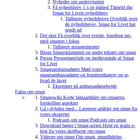
Nyheder om undervisning
Få nyhedsbrev 1 x pr måned
Tilmeld dig
Smag for Livets nyhedsbrev
Tidligere nyhedsbreve
Overblik over
de nyhedsbreve, Smag for Livet har
sendt ud
Det sker
Få overblik over events, foredrag mv.
med smagen i fokus
Tidligere arrangementer
Blogs
Smagsklummen og andre tekster om smag
Presse
Pressemateriale og medieomtale af Smag
for Livet
Smagsambassadører
Mød vores
smagsambassadører og legatmodtagere og se,
hvad de laver
Eksemper på ambassadørarbejde
Fakta om smag
Smagswiki
Korte faktaartikler om smagens
forskellige aspekter
Gå i dybden med...
Længere artikler om smag fra
vores eksperter
Podcasts om smag
Podcasts om smag
Download bøger i Smag-serien
Hent en gratis e-
bog fra vores skriftserie om smag
Videoer om smag
Om smag, mundfølelse,