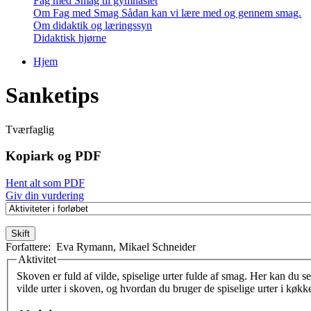
Fag med Smag til gymnasiet
Om Fag med Smag
Sådan kan vi lære med og gennem smag.
Om didaktik og læringssyn
Didaktisk hjørne
Hjem
Du er her
Sanketips
Tværfaglig
Kopiark og PDF
Hent alt som PDF
Giv din vurdering
Forfattere:
Eva Rymann
,
Mikael Schneider
Aktivitet
Vertikale faneblade
Skoven er fuld af vilde, spiselige urter fulde af smag. Her kan du 
vilde urter i skoven, og hvordan du bruger de spiselige urter i køkk