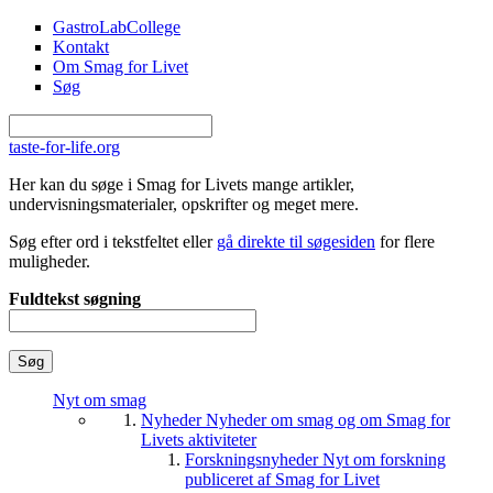
Gå til hovedindhold
GastroLabCollege
Kontakt
Om Smag for Livet
Søg
taste-for-life.org
Her kan du søge i Smag for Livets mange artikler,
undervisningsmaterialer, opskrifter og meget mere.
Søg efter ord i tekstfeltet eller
gå direkte til søgesiden
for flere
muligheder.
Fuldtekst søgning
Nyt om smag
Nyheder
Nyheder om smag og om Smag for
Livets aktiviteter
Forskningsnyheder
Nyt om forskning
publiceret af Smag for Livet