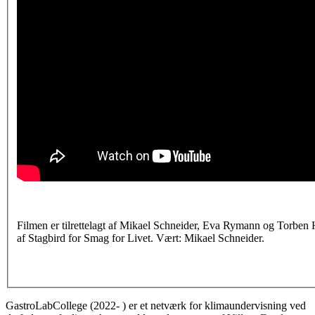
Filmen er tilrettelagt af Mikael Schneider, Eva Rymann og Torben 
af Stagbird for Smag for Livet. Vært: Mikael Schneider.
GastroLabCollege (2022- ) er et netværk for klimaundervisning ved