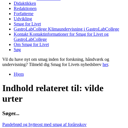
Didaktikken
Redaktionen
Forfatterne
Udvikling
Smag for Livet
GastroLabCollege
Klimaundervisning i GastroLabCollege
Kontakt
Kontaktinformationer for Smag for Livet og
GastroLabCollege
Om Smag for Livet
Søg
Vil du have nyt om smag inden for forskning, håndværk og
undervisning? Tilmeld dig Smag for Livets nyhedsbrev
her
.
Hjem
Du er her
Indhold relateret til: vilde
urter
S
ø
g
e
r
.
.
.
Pandebrød og hytteost med smag af forårsskov