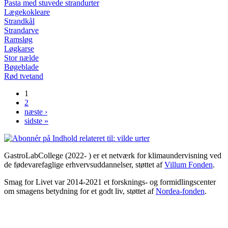
Pasta med stuvede strandurter
Lægekokleare
Strandkål
Strandarve
Ramsløg
Løgkarse
Stor nælde
Bøgeblade
Rød tvetand
1
Sider
2
næste ›
sidste »
GastroLabCollege (2022- ) er et netværk for klimaundervisning ved
de fødevarefaglige erhvervsuddannelser, støttet af
Villum Fonden
.
Smag for Livet var 2014-2021 et forsknings- og formidlingscenter
om smagens betydning for et godt liv, støttet af
Nordea-fonden
.