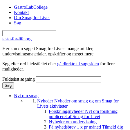
Gå til hovedindhold
GastroLabCollege
Kontakt
Om Smag for Livet
Søg
taste-for-life.org
Her kan du søge i Smag for Livets mange artikler,
undervisningsmaterialer, opskrifter og meget mere.
Søg efter ord i tekstfeltet eller
gå direkte til søgesiden
for flere
muligheder.
Fuldtekst søgning
Nyt om smag
Nyheder
Nyheder om smag og om Smag for
Livets aktiviteter
Forskningsnyheder
Nyt om forskning
publiceret af Smag for Livet
Nyheder om undervisning
Få nyhedsbrev 1 x pr måned
Tilmeld dig