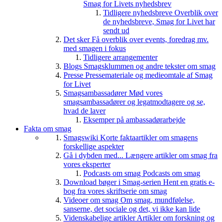
Smag for Livets nyhedsbrev
Tidligere nyhedsbreve
Overblik over
de nyhedsbreve, Smag for Livet har
sendt ud
Det sker
Få overblik over events, foredrag mv.
med smagen i fokus
Tidligere arrangementer
Blogs
Smagsklummen og andre tekster om smag
Presse
Pressemateriale og medieomtale af Smag
for Livet
Smagsambassadører
Mød vores
smagsambassadører og legatmodtagere og se,
hvad de laver
Eksemper på ambassadørarbejde
Fakta om smag
Smagswiki
Korte faktaartikler om smagens
forskellige aspekter
Gå i dybden med...
Længere artikler om smag fra
vores eksperter
Podcasts om smag
Podcasts om smag
Download bøger i Smag-serien
Hent en gratis e-
bog fra vores skriftserie om smag
Videoer om smag
Om smag, mundfølelse,
sanserne, det sociale og det, vi ikke kan lide
Videnskabelige artikler
Artikler om forskning og