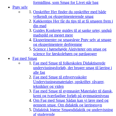
formidling, som Smag for Livet står bag
Prøv selv
Opskrifter
Her finder du opskrifter med både
velkendt og eksperimenterende smag
Køkkentips
Her får du tips til at få smagen frem i
din mad
Guides
Konkrete guides til at sanke urter, undgå
madspild og meget mere
Eksperimenter og smagslege
Prøv selv at smage
og eksperimentere derhjemme
Science i børnehøjde
Aktiviteter om smag og
science for førskolebørn og pædagoger
Fag med Smag
Fag med Smag til folkeskolen
Didaktiserede
undervisningsforløb, der bruger smag til læring i
alle fag
Fag med Smag til erhvervsskoler
Undervisningsmaterialer, opskrifter, råvarer,
teknikker og viden
Fag med Smag til gymnasiet
Materialer til dansk,
kemi og tværfaglige forløb på gymnasieniveau
Om Fag med Smag
Sådan kan vi lære med og
gennem smag. Om didaktik og læringssyn
Didaktisk hjørne
Smagsdidaktik og undervisning
af studerende