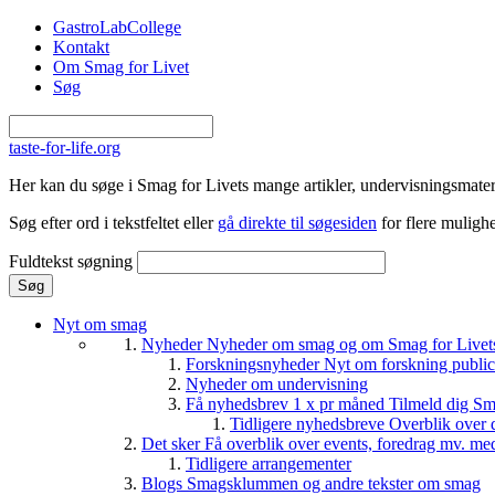
Gå til hovedindhold
GastroLabCollege
Kontakt
Om Smag for Livet
Søg
taste-for-life.org
Her kan du søge i Smag for Livets mange artikler, undervisningsmateri
Søg efter ord i tekstfeltet eller
gå direkte til søgesiden
for flere mulighe
Fuldtekst søgning
Nyt om smag
Nyheder
Nyheder om smag og om Smag for Livets 
Forskningsnyheder
Nyt om forskning public
Nyheder om undervisning
Få nyhedsbrev 1 x pr måned
Tilmeld dig Sm
Tidligere nyhedsbreve
Overblik over 
Det sker
Få overblik over events, foredrag mv. me
Tidligere arrangementer
Blogs
Smagsklummen og andre tekster om smag