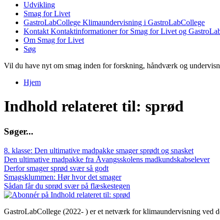
Udvikling
Smag for Livet
GastroLabCollege
Klimaundervisning i GastroLabCollege
Kontakt
Kontaktinformationer for Smag for Livet og GastroLa
Om Smag for Livet
Søg
Vil du have nyt om smag inden for forskning, håndværk og undervis
Hjem
Du er her
Indhold relateret til: sprød
S
ø
g
e
r
.
.
.
8. klasse: Den ultimative madpakke smager sprødt og snasket
Den ultimative madpakke fra Åvangsskolens madkundskabselever
Derfor smager sprød svær så godt
Smagsklummen: Hør hvor det smager
Sådan får du sprød svær på flæskestegen
GastroLabCollege (2022- ) er et netværk for klimaundervisning ved de