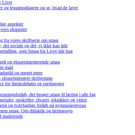
r Livet
 og legatmodtagere og se, hvad de laver
lige aspekter
ores eksperter
g fra vores skriftserie om smag
det sociale og det, vi ikke kan lide
ormidling, som Smag for Livet står bag
kendt og eksperimenterende smag
 din mad
madspild og meget mere
g eksperimentere derhjemme
nce for førskolebørn og pædagoger
isningsforløb, der bruger smag til læring i alle fag
rialer, opskrifter, råvarer, teknikker og viden
 kemi og tværfaglige forløb på gymnasieniveau
nem smag. Om didaktik og læringssyn
f studerende