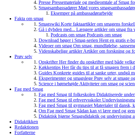
Presse
Pressemateriale og medieomtale af Smag fo
Smagsambassadører
Mød vores smagsambassadører
Eksemper på ambassadørarbejde
Fakta om smag
Smagswiki
Korte faktaartikler om smagens forskel
Gå i dybden med...
Længere artikler om smag fra v
Podcasts om smag
Podcasts om smag
Download bøger i Smag-serien
Hent en gratis e-bo
Videoer om smag
Om smag, mundfølelse, sanserne, 
Videnskabelige artikler
Artikler om forskning og f
Prøv selv
Opskrifter
Her finder du opskrifter med både vel
Køkkentips
Her får du tips til at få smagen frem i
Guides
Konkrete guides til at sanke urter, undgå 
Eksperimenter og smagslege
Prøv selv at smage o
Science i børnehøjde
Aktiviteter om smag og scie
Fag med Smag
Fag med Smag til folkeskolen
Didaktiserede underv
Fag med Smag til erhvervsskoler
Undervisningsmate
Fag med Smag til gymnasiet
Materialer til dansk,
Om Fag med Smag
Sådan kan vi lære med og gen
Didaktisk hjørne
Smagsdidaktik og undervisning a
Didaktikken
Redaktionen
Forfatterne