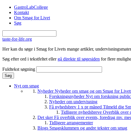
Gå til hovedindhold
GastroLabCollege
Kontakt
Om Smag for Livet
Søg
taste-for-life.org
Her kan du søge i Smag for Livets mange artikler, undervisningsmateri
Søg efter ord i tekstfeltet eller
gå direkte til søgesiden
for flere mulighe
Fuldtekst søgning
Nyt om smag
Nyheder
Nyheder om smag og om Smag for Livets 
Forskningsnyheder
Nyt om forskning public
Nyheder om undervisning
Få nyhedsbrev 1 x pr måned
Tilmeld dig Sm
Tidligere nyhedsbreve
Overblik over 
Det sker
Få overblik over events, foredrag mv. me
Tidligere arrangementer
Blogs
Smagsklummen og andre tekster om smag