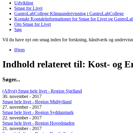
Udvikling
Smag for Livet
GastroLabCollege
Klimaundervisning i GastroLabCollege
Kontakt
Kontaktinformationer for Smag for Livet og GastroLa
Om Smag for Livet
Søg
Vil du have nyt om smag inden for forskning, håndværk og undervis
Hjem
Du er her
Indhold relateret til: Kost- og
S
ø
g
e
r
.
.
.
(Aflyst) Smag hele livet - Region Sjælland
30. november - 2017
Smag hele livet - Region Midtjylland
27. november - 2017
Smag hele livet - Region Syddanmark
22. november - 2017
Smag hele livet - Region Hovedstaden
21. november - 2017