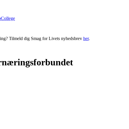
bCollege
ning? Tilmeld dig Smag for Livets nyhedsbrev
her
.
 Ernæringsforbundet