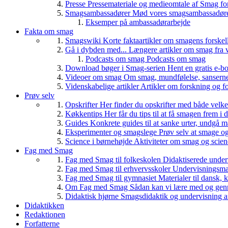
Presse
Pressemateriale og medieomtale af Smag fo
Smagsambassadører
Mød vores smagsambassadører
Eksemper på ambassadørarbejde
Fakta om smag
Smagswiki
Korte faktaartikler om smagens forskel
Gå i dybden med...
Længere artikler om smag fra v
Podcasts om smag
Podcasts om smag
Download bøger i Smag-serien
Hent en gratis e-bo
Videoer om smag
Om smag, mundfølelse, sanserne, 
Videnskabelige artikler
Artikler om forskning og f
Prøv selv
Opskrifter
Her finder du opskrifter med både vel
Køkkentips
Her får du tips til at få smagen frem i
Guides
Konkrete guides til at sanke urter, undgå 
Eksperimenter og smagslege
Prøv selv at smage o
Science i børnehøjde
Aktiviteter om smag og scie
Fag med Smag
Fag med Smag til folkeskolen
Didaktiserede underv
Fag med Smag til erhvervsskoler
Undervisningsmate
Fag med Smag til gymnasiet
Materialer til dansk,
Om Fag med Smag
Sådan kan vi lære med og gen
Didaktisk hjørne
Smagsdidaktik og undervisning a
Didaktikken
Redaktionen
Forfatterne