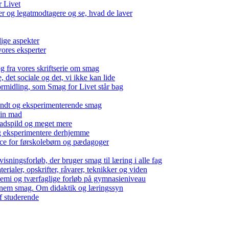
r Livet
 og legatmodtagere og se, hvad de laver
lige aspekter
ores eksperter
g fra vores skriftserie om smag
det sociale og det, vi ikke kan lide
ormidling, som Smag for Livet står bag
kendt og eksperimenterende smag
 din mad
madspild og meget mere
g eksperimentere derhjemme
nce for førskolebørn og pædagoger
isningsforløb, der bruger smag til læring i alle fag
rialer, opskrifter, råvarer, teknikker og viden
 kemi og tværfaglige forløb på gymnasieniveau
nem smag. Om didaktik og læringssyn
f studerende