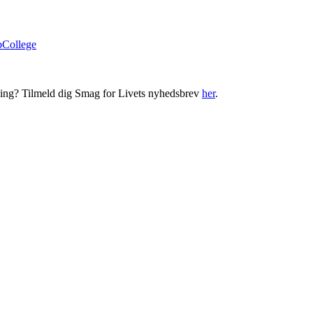
bCollege
ning? Tilmeld dig Smag for Livets nyhedsbrev
her
.