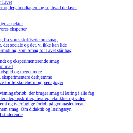
r Livet
 og legatmodtagere og se, hvad de laver
lige aspekter
ores eksperter
g fra vores skriftserie om smag
det sociale og det, vi ikke kan lide
ormidling, som Smag for Livet står bag
kendt og eksperimenterende smag
 din mad
madspild og meget mere
g eksperimentere derhjemme
nce for førskolebørn og pædagoger
isningsforløb, der bruger smag til læring i alle fag
rialer, opskrifter, råvarer, teknikker og viden
 kemi og tværfaglige forløb på gymnasieniveau
nem smag. Om didaktik og læringssyn
f studerende