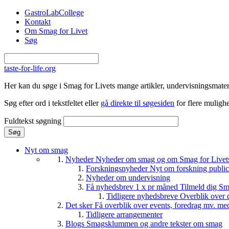
Gå til hovedindhold
GastroLabCollege
Kontakt
Om Smag for Livet
Søg
taste-for-life.org
Her kan du søge i Smag for Livets mange artikler, undervisningsmateri
Søg efter ord i tekstfeltet eller
gå direkte til søgesiden
for flere mulighe
Fuldtekst søgning
Nyt om smag
Nyheder
Nyheder om smag og om Smag for Livets 
Forskningsnyheder
Nyt om forskning public
Nyheder om undervisning
Få nyhedsbrev 1 x pr måned
Tilmeld dig Sm
Tidligere nyhedsbreve
Overblik over 
Det sker
Få overblik over events, foredrag mv. me
Tidligere arrangementer
Blogs
Smagsklummen og andre tekster om smag