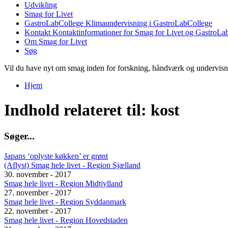
Udvikling
Smag for Livet
GastroLabCollege
Klimaundervisning i GastroLabCollege
Kontakt
Kontaktinformationer for Smag for Livet og GastroLa
Om Smag for Livet
Søg
Vil du have nyt om smag inden for forskning, håndværk og undervis
Hjem
Du er her
Indhold relateret til: kost
S
ø
g
e
r
.
.
.
Japans ‘oplyste køkken’ er grønt
(Aflyst) Smag hele livet - Region Sjælland
30. november - 2017
Smag hele livet - Region Midtjylland
27. november - 2017
Smag hele livet - Region Syddanmark
22. november - 2017
Smag hele livet - Region Hovedstaden