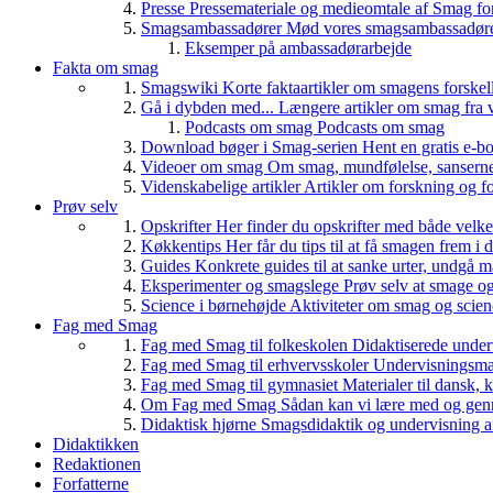
Presse
Pressemateriale og medieomtale af Smag fo
Smagsambassadører
Mød vores smagsambassadører
Eksemper på ambassadørarbejde
Fakta om smag
Smagswiki
Korte faktaartikler om smagens forskel
Gå i dybden med...
Længere artikler om smag fra v
Podcasts om smag
Podcasts om smag
Download bøger i Smag-serien
Hent en gratis e-bo
Videoer om smag
Om smag, mundfølelse, sanserne, 
Videnskabelige artikler
Artikler om forskning og f
Prøv selv
Opskrifter
Her finder du opskrifter med både vel
Køkkentips
Her får du tips til at få smagen frem i
Guides
Konkrete guides til at sanke urter, undgå 
Eksperimenter og smagslege
Prøv selv at smage o
Science i børnehøjde
Aktiviteter om smag og scie
Fag med Smag
Fag med Smag til folkeskolen
Didaktiserede underv
Fag med Smag til erhvervsskoler
Undervisningsmate
Fag med Smag til gymnasiet
Materialer til dansk,
Om Fag med Smag
Sådan kan vi lære med og gen
Didaktisk hjørne
Smagsdidaktik og undervisning a
Didaktikken
Redaktionen
Forfatterne