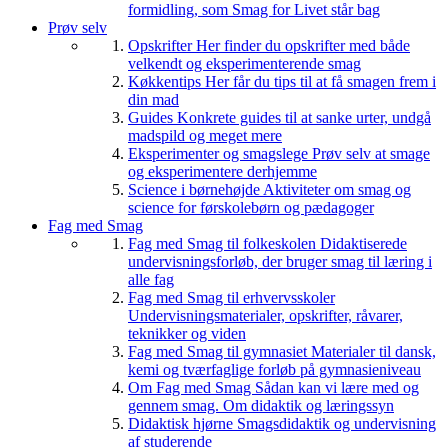
formidling, som Smag for Livet står bag
Prøv selv
Opskrifter
Her finder du opskrifter med både
velkendt og eksperimenterende smag
Køkkentips
Her får du tips til at få smagen frem i
din mad
Guides
Konkrete guides til at sanke urter, undgå
madspild og meget mere
Eksperimenter og smagslege
Prøv selv at smage
og eksperimentere derhjemme
Science i børnehøjde
Aktiviteter om smag og
science for førskolebørn og pædagoger
Fag med Smag
Fag med Smag til folkeskolen
Didaktiserede
undervisningsforløb, der bruger smag til læring i
alle fag
Fag med Smag til erhvervsskoler
Undervisningsmaterialer, opskrifter, råvarer,
teknikker og viden
Fag med Smag til gymnasiet
Materialer til dansk,
kemi og tværfaglige forløb på gymnasieniveau
Om Fag med Smag
Sådan kan vi lære med og
gennem smag. Om didaktik og læringssyn
Didaktisk hjørne
Smagsdidaktik og undervisning
af studerende