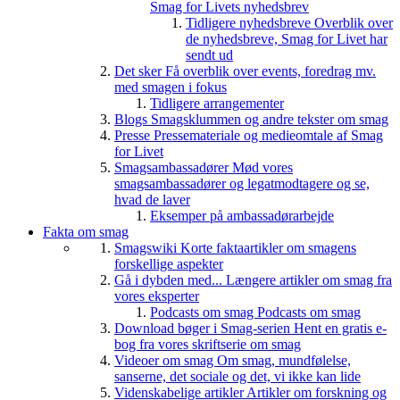
Smag for Livets nyhedsbrev
Tidligere nyhedsbreve
Overblik over
de nyhedsbreve, Smag for Livet har
sendt ud
Det sker
Få overblik over events, foredrag mv.
med smagen i fokus
Tidligere arrangementer
Blogs
Smagsklummen og andre tekster om smag
Presse
Pressemateriale og medieomtale af Smag
for Livet
Smagsambassadører
Mød vores
smagsambassadører og legatmodtagere og se,
hvad de laver
Eksemper på ambassadørarbejde
Fakta om smag
Smagswiki
Korte faktaartikler om smagens
forskellige aspekter
Gå i dybden med...
Længere artikler om smag fra
vores eksperter
Podcasts om smag
Podcasts om smag
Download bøger i Smag-serien
Hent en gratis e-
bog fra vores skriftserie om smag
Videoer om smag
Om smag, mundfølelse,
sanserne, det sociale og det, vi ikke kan lide
Videnskabelige artikler
Artikler om forskning og