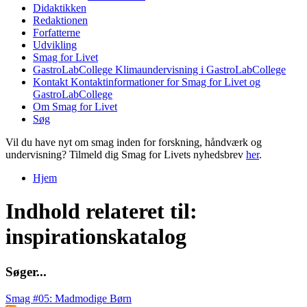
Didaktikken
Redaktionen
Forfatterne
Udvikling
Smag for Livet
GastroLabCollege
Klimaundervisning i GastroLabCollege
Kontakt
Kontaktinformationer for Smag for Livet og
GastroLabCollege
Om Smag for Livet
Søg
Vil du have nyt om smag inden for forskning, håndværk og
undervisning? Tilmeld dig Smag for Livets nyhedsbrev
her
.
Hjem
Du er her
Indhold relateret til:
inspirationskatalog
S
ø
g
e
r
.
.
.
Smag #05: Madmodige Børn