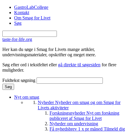
Gå til hovedindhold
GastroLabCollege
Kontakt
Om Smag for Livet
Søg
taste-for-life.org
Her kan du søge i Smag for Livets mange artikler,
undervisningsmaterialer, opskrifter og meget mere.
Søg efter ord i tekstfeltet eller
gå direkte til søgesiden
for flere
muligheder.
Fuldtekst søgning
Nyt om smag
Nyheder
Nyheder om smag og om Smag for
Livets aktiviteter
Forskningsnyheder
Nyt om forskning
publiceret af Smag for Livet
Nyheder om undervisning
Få nyhedsbrev 1 x pr måned
Tilmeld dig