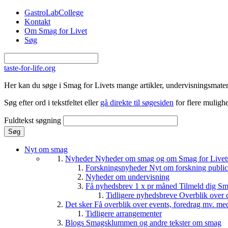
Gå til hovedindhold
GastroLabCollege
Kontakt
Om Smag for Livet
Søg
taste-for-life.org
Her kan du søge i Smag for Livets mange artikler, undervisningsmateri
Søg efter ord i tekstfeltet eller
gå direkte til søgesiden
for flere mulighe
Fuldtekst søgning
Nyt om smag
Nyheder
Nyheder om smag og om Smag for Livets 
Forskningsnyheder
Nyt om forskning public
Nyheder om undervisning
Få nyhedsbrev 1 x pr måned
Tilmeld dig Sm
Tidligere nyhedsbreve
Overblik over 
Det sker
Få overblik over events, foredrag mv. me
Tidligere arrangementer
Blogs
Smagsklummen og andre tekster om smag