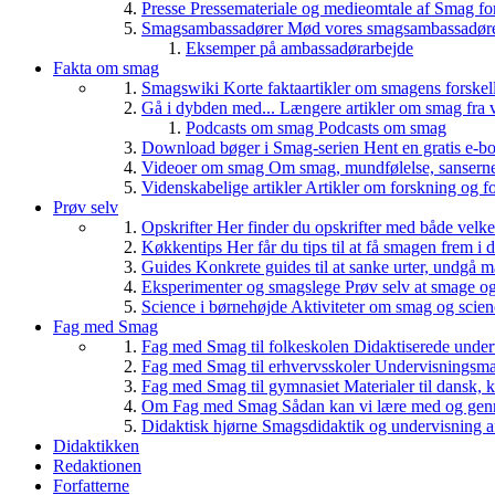
Presse
Pressemateriale og medieomtale af Smag fo
Smagsambassadører
Mød vores smagsambassadører
Eksemper på ambassadørarbejde
Fakta om smag
Smagswiki
Korte faktaartikler om smagens forskel
Gå i dybden med...
Længere artikler om smag fra v
Podcasts om smag
Podcasts om smag
Download bøger i Smag-serien
Hent en gratis e-bo
Videoer om smag
Om smag, mundfølelse, sanserne, 
Videnskabelige artikler
Artikler om forskning og f
Prøv selv
Opskrifter
Her finder du opskrifter med både vel
Køkkentips
Her får du tips til at få smagen frem i
Guides
Konkrete guides til at sanke urter, undgå 
Eksperimenter og smagslege
Prøv selv at smage o
Science i børnehøjde
Aktiviteter om smag og scie
Fag med Smag
Fag med Smag til folkeskolen
Didaktiserede underv
Fag med Smag til erhvervsskoler
Undervisningsmate
Fag med Smag til gymnasiet
Materialer til dansk,
Om Fag med Smag
Sådan kan vi lære med og gen
Didaktisk hjørne
Smagsdidaktik og undervisning a
Didaktikken
Redaktionen
Forfatterne