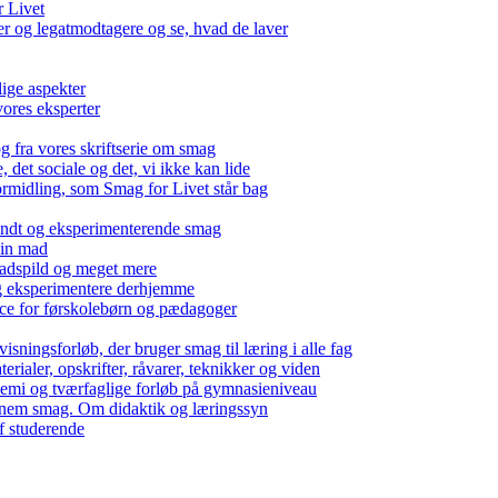
r Livet
 og legatmodtagere og se, hvad de laver
lige aspekter
ores eksperter
g fra vores skriftserie om smag
det sociale og det, vi ikke kan lide
ormidling, som Smag for Livet står bag
kendt og eksperimenterende smag
 din mad
madspild og meget mere
g eksperimentere derhjemme
nce for førskolebørn og pædagoger
isningsforløb, der bruger smag til læring i alle fag
rialer, opskrifter, råvarer, teknikker og viden
 kemi og tværfaglige forløb på gymnasieniveau
nem smag. Om didaktik og læringssyn
f studerende