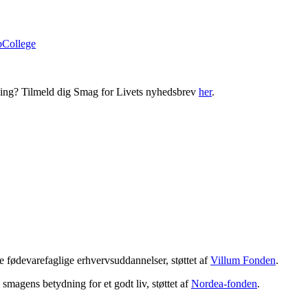
bCollege
ning? Tilmeld dig Smag for Livets nyhedsbrev
her
.
 fødevarefaglige erhvervsuddannelser, støttet af
Villum Fonden
.
magens betydning for et godt liv, støttet af
Nordea-fonden
.