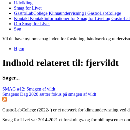
Udvikling
Smag for Livet
GastroLabCollege
Klimaundervisning i GastroLabCollege
Kontakt
Kontaktinformationer for Smag for Livet og GastroLa
Om Smag for Livet
Søg
Vil du have nyt om smag inden for forskning, håndværk og undervis
Hjem
Du er her
Indhold relateret til: fjervildt
S
ø
g
e
r
.
.
.
SMAG #12: Smagen af vildt
Smagens Dag 2020 sætter fokus på smagen af vildt
GastroLabCollege (2022- ) er et netværk for klimaundervisning ved de
Smag for Livet var 2014-2021 et forsknings- og formidlingscenter om s