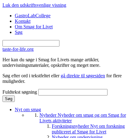
Gå til hovedindhold
Luk den udskriftsvenlige visning
GastroLabCollege
Kontakt
Om Smag for Livet
Søg
taste-for-life.org
Her kan du søge i Smag for Livets mange artikler,
undervisningsmaterialer, opskrifter og meget mere.
Søg efter ord i tekstfeltet eller
gå direkte til søgesiden
for flere
muligheder.
Fuldtekst søgning
Nyt om smag
Nyheder
Nyheder om smag og om Smag for
Livets aktiviteter
Forskningsnyheder
Nyt om forskning
publiceret af Smag for Livet
Nyheder om undervisning