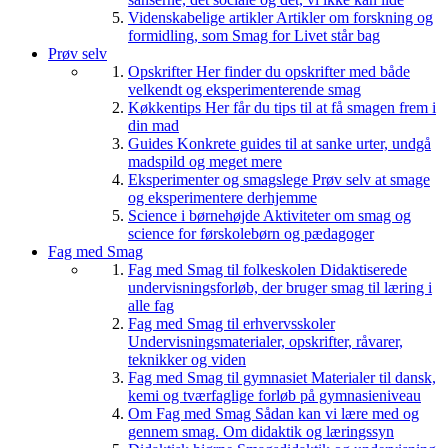
Videnskabelige artikler
Artikler om forskning og
formidling, som Smag for Livet står bag
Prøv selv
Opskrifter
Her finder du opskrifter med både
velkendt og eksperimenterende smag
Køkkentips
Her får du tips til at få smagen frem i
din mad
Guides
Konkrete guides til at sanke urter, undgå
madspild og meget mere
Eksperimenter og smagslege
Prøv selv at smage
og eksperimentere derhjemme
Science i børnehøjde
Aktiviteter om smag og
science for førskolebørn og pædagoger
Fag med Smag
Fag med Smag til folkeskolen
Didaktiserede
undervisningsforløb, der bruger smag til læring i
alle fag
Fag med Smag til erhvervsskoler
Undervisningsmaterialer, opskrifter, råvarer,
teknikker og viden
Fag med Smag til gymnasiet
Materialer til dansk,
kemi og tværfaglige forløb på gymnasieniveau
Om Fag med Smag
Sådan kan vi lære med og
gennem smag. Om didaktik og læringssyn