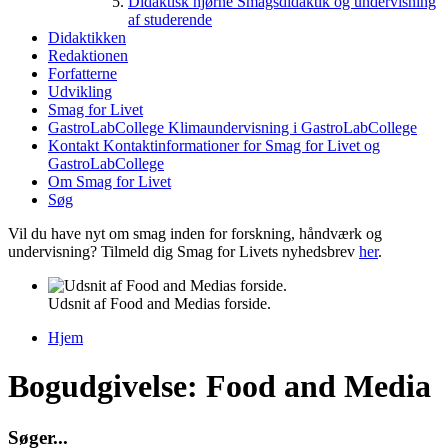
Didaktisk hjørne
Smagsdidaktik og undervisning
af studerende
Didaktikken
Redaktionen
Forfatterne
Udvikling
Smag for Livet
GastroLabCollege
Klimaundervisning i GastroLabCollege
Kontakt
Kontaktinformationer for Smag for Livet og
GastroLabCollege
Om Smag for Livet
Søg
Vil du have nyt om smag inden for forskning, håndværk og
undervisning? Tilmeld dig Smag for Livets nyhedsbrev
her
.
Udsnit af Food and Medias forside.
Hjem
Du er her
Bogudgivelse: Food and Media
S
ø
g
e
r
.
.
.