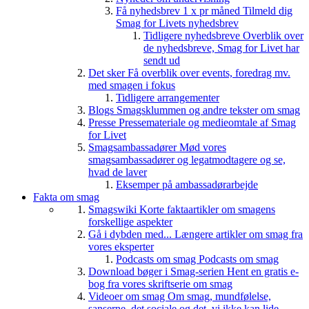
Få nyhedsbrev 1 x pr måned
Tilmeld dig
Smag for Livets nyhedsbrev
Tidligere nyhedsbreve
Overblik over
de nyhedsbreve, Smag for Livet har
sendt ud
Det sker
Få overblik over events, foredrag mv.
med smagen i fokus
Tidligere arrangementer
Blogs
Smagsklummen og andre tekster om smag
Presse
Pressemateriale og medieomtale af Smag
for Livet
Smagsambassadører
Mød vores
smagsambassadører og legatmodtagere og se,
hvad de laver
Eksemper på ambassadørarbejde
Fakta om smag
Smagswiki
Korte faktaartikler om smagens
forskellige aspekter
Gå i dybden med...
Længere artikler om smag fra
vores eksperter
Podcasts om smag
Podcasts om smag
Download bøger i Smag-serien
Hent en gratis e-
bog fra vores skriftserie om smag
Videoer om smag
Om smag, mundfølelse,
sanserne, det sociale og det, vi ikke kan lide