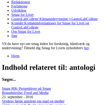
Redaktionen
Forfatterne
Udvikling
Smag for Livet
GastroLabCollege
Klimaundervisning i GastroLabCollege
Kontakt
Kontaktinformationer for Smag for Livet og
GastroLabCollege
Om Smag for Livet
Søg
Vil du have nyt om smag inden for forskning, håndværk og
undervisning? Tilmeld dig Smag for Livets nyhedsbrev
her
.
Hjem
Du er her
Indhold relateret til: antologi
S
ø
g
e
r
.
.
.
Smag #06: Perspektiver på Smag
Bogudgivelse: Food and Media
23. september - 2016
Verdens første antologi om mad og medier