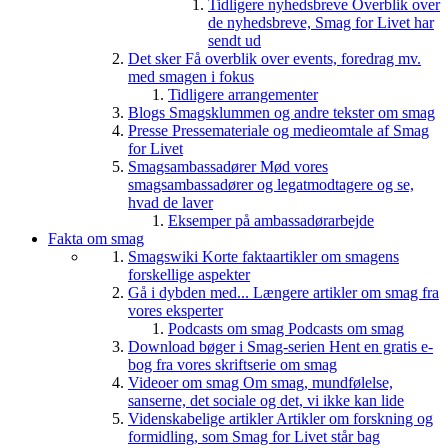
Tidligere nyhedsbreve
Overblik over
de nyhedsbreve, Smag for Livet har
sendt ud
Det sker
Få overblik over events, foredrag mv.
med smagen i fokus
Tidligere arrangementer
Blogs
Smagsklummen og andre tekster om smag
Presse
Pressemateriale og medieomtale af Smag
for Livet
Smagsambassadører
Mød vores
smagsambassadører og legatmodtagere og se,
hvad de laver
Eksemper på ambassadørarbejde
Fakta om smag
Smagswiki
Korte faktaartikler om smagens
forskellige aspekter
Gå i dybden med...
Længere artikler om smag fra
vores eksperter
Podcasts om smag
Podcasts om smag
Download bøger i Smag-serien
Hent en gratis e-
bog fra vores skriftserie om smag
Videoer om smag
Om smag, mundfølelse,
sanserne, det sociale og det, vi ikke kan lide
Videnskabelige artikler
Artikler om forskning og
formidling, som Smag for Livet står bag