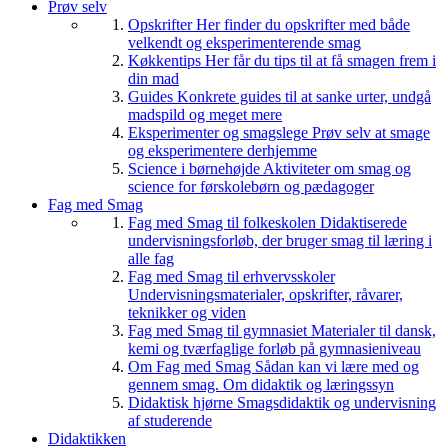
Prøv selv
Opskrifter
Her finder du opskrifter med både
velkendt og eksperimenterende smag
Køkkentips
Her får du tips til at få smagen frem i
din mad
Guides
Konkrete guides til at sanke urter, undgå
madspild og meget mere
Eksperimenter og smagslege
Prøv selv at smage
og eksperimentere derhjemme
Science i børnehøjde
Aktiviteter om smag og
science for førskolebørn og pædagoger
Fag med Smag
Fag med Smag til folkeskolen
Didaktiserede
undervisningsforløb, der bruger smag til læring i
alle fag
Fag med Smag til erhvervsskoler
Undervisningsmaterialer, opskrifter, råvarer,
teknikker og viden
Fag med Smag til gymnasiet
Materialer til dansk,
kemi og tværfaglige forløb på gymnasieniveau
Om Fag med Smag
Sådan kan vi lære med og
gennem smag. Om didaktik og læringssyn
Didaktisk hjørne
Smagsdidaktik og undervisning
af studerende
Didaktikken