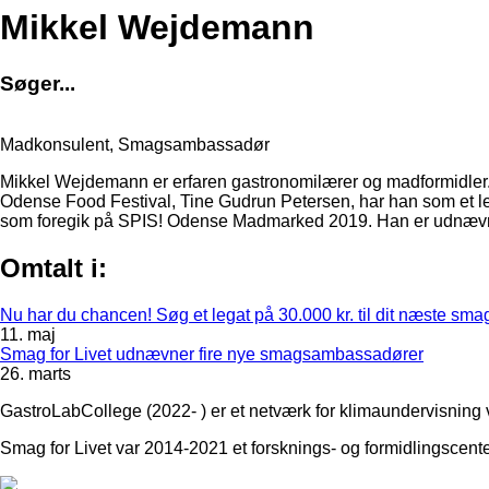
Mikkel Wejdemann
S
ø
g
e
r
.
.
.
Madkonsulent, Smagsambassadør
Mikkel Wejdemann er erfaren gastronomilærer og madformidler
Odense Food Festival, Tine Gudrun Petersen, har han som et leg
som foregik på SPIS! Odense Madmarked 2019. Han er udnævn
Omtalt i:
Nu har du chancen! Søg et legat på 30.000 kr. til dit næste sma
11. maj
Smag for Livet udnævner fire nye smagsambassadører
26. marts
GastroLabCollege (2022- ) er et netværk for klimaundervisning 
Smag for Livet var 2014-2021 et forsknings- og formidlingscenter