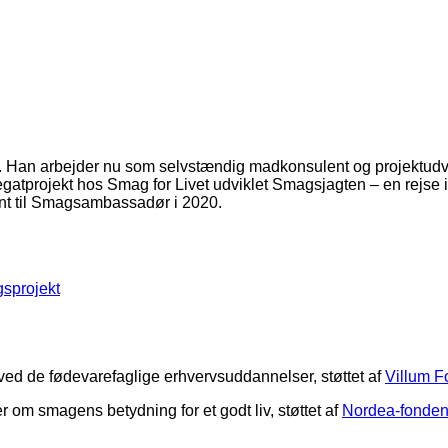
. Han arbejder nu som selvstændig madkonsulent og projektudv
atprojekt hos Smag for Livet udviklet Smagsjagten – en rejse i
t til Smagsambassadør i 2020.
gsprojekt
ved de fødevarefaglige erhvervsuddannelser, støttet af
Villum 
 om smagens betydning for et godt liv, støttet af
Nordea-fonde