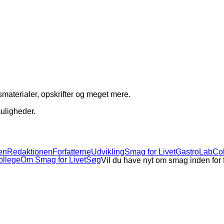
materialer, opskrifter og meget mere.
muligheder.
en
Redaktionen
Forfatterne
Udvikling
Smag for Livet
GastroLabCo
ollege
Om Smag for Livet
Søg
Vil du have nyt om smag inden for