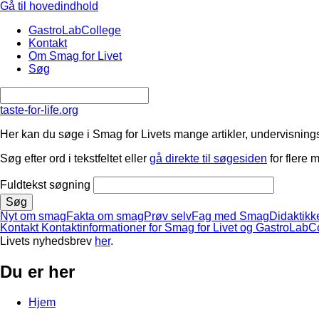
Gå til hovedindhold
GastroLabCollege
Kontakt
Om Smag for Livet
Søg
taste-for-life.org
Her kan du søge i Smag for Livets mange artikler, undervisnings
Søg efter ord i tekstfeltet eller
gå direkte til søgesiden
for flere 
Fuldtekst søgning
Nyt om smag
Fakta om smag
Prøv selv
Fag med Smag
Didaktikk
Kontakt
Kontaktinformationer for Smag for Livet og GastroLabC
Livets nyhedsbrev
her
.
Du er her
Hjem