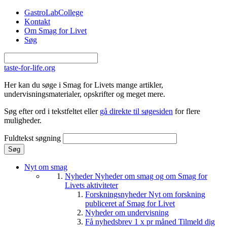
Gå til hovedindhold
GastroLabCollege
Kontakt
Om Smag for Livet
Søg
taste-for-life.org
Her kan du søge i Smag for Livets mange artikler,
undervisningsmaterialer, opskrifter og meget mere.
Søg efter ord i tekstfeltet eller
gå direkte til søgesiden
for flere
muligheder.
Fuldtekst søgning
Nyt om smag
Nyheder
Nyheder om smag og om Smag for
Livets aktiviteter
Forskningsnyheder
Nyt om forskning
publiceret af Smag for Livet
Nyheder om undervisning
Få nyhedsbrev 1 x pr måned
Tilmeld dig