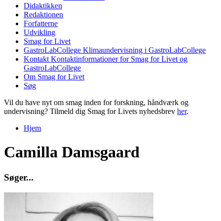
Didaktikken
Redaktionen
Forfatterne
Udvikling
Smag for Livet
GastroLabCollege
Klimaundervisning i GastroLabCollege
Kontakt
Kontaktinformationer for Smag for Livet og
GastroLabCollege
Om Smag for Livet
Søg
Vil du have nyt om smag inden for forskning, håndværk og
undervisning? Tilmeld dig Smag for Livets nyhedsbrev
her
.
Hjem
Du er her
Camilla Damsgaard
S
ø
g
e
r
.
.
.