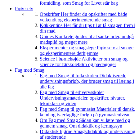
formidling, som Smag for Livet står bag
Prøv selv
Opskrifter
Her finder du opskrifter med både
velkendt og eksperimenterende smag
Køkkentips
Her får du tips til at få smagen frem i
din mad
Guides
Konkrete guides til at sanke urter, undgå
madspild og meget mere
Eksperimenter og smagslege
Prøv selv at smage
og eksperimentere derhjemme
Science i børnehøjde
Aktiviteter om smag og
science for førskolebørn og pædagoger
Fag med Smag
Fag med Smag til folkeskolen
Didaktiserede
undervisningsforløb, der bruger smag til læring i
alle fag
Fag med Smag til erhvervsskoler
Undervisningsmaterialer, opskrifter, råvarer,
teknikker og viden
Fag med Smag til gymnasiet
Materialer til dansk,
kemi og tværfaglige forløb på gymnasieniveau
Om Fag med Smag
Sådan kan vi lære med og
gennem smag. Om didaktik og læringssyn
Didaktisk hjørne
Smagsdidaktik og undervisning
af studerende