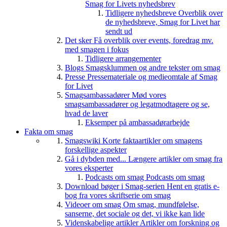
Smag for Livets nyhedsbrev
Tidligere nyhedsbreve
Overblik over
de nyhedsbreve, Smag for Livet har
sendt ud
Det sker
Få overblik over events, foredrag mv.
med smagen i fokus
Tidligere arrangementer
Blogs
Smagsklummen og andre tekster om smag
Presse
Pressemateriale og medieomtale af Smag
for Livet
Smagsambassadører
Mød vores
smagsambassadører og legatmodtagere og se,
hvad de laver
Eksemper på ambassadørarbejde
Fakta om smag
Smagswiki
Korte faktaartikler om smagens
forskellige aspekter
Gå i dybden med...
Længere artikler om smag fra
vores eksperter
Podcasts om smag
Podcasts om smag
Download bøger i Smag-serien
Hent en gratis e-
bog fra vores skriftserie om smag
Videoer om smag
Om smag, mundfølelse,
sanserne, det sociale og det, vi ikke kan lide
Videnskabelige artikler
Artikler om forskning og