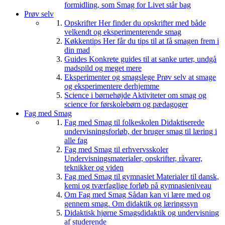
formidling, som Smag for Livet står bag
Prøv selv
Opskrifter
Her finder du opskrifter med både
velkendt og eksperimenterende smag
Køkkentips
Her får du tips til at få smagen frem i
din mad
Guides
Konkrete guides til at sanke urter, undgå
madspild og meget mere
Eksperimenter og smagslege
Prøv selv at smage
og eksperimentere derhjemme
Science i børnehøjde
Aktiviteter om smag og
science for førskolebørn og pædagoger
Fag med Smag
Fag med Smag til folkeskolen
Didaktiserede
undervisningsforløb, der bruger smag til læring i
alle fag
Fag med Smag til erhvervsskoler
Undervisningsmaterialer, opskrifter, råvarer,
teknikker og viden
Fag med Smag til gymnasiet
Materialer til dansk,
kemi og tværfaglige forløb på gymnasieniveau
Om Fag med Smag
Sådan kan vi lære med og
gennem smag. Om didaktik og læringssyn
Didaktisk hjørne
Smagsdidaktik og undervisning
af studerende