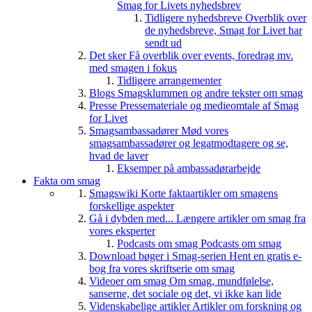
Smag for Livets nyhedsbrev
Tidligere nyhedsbreve
Overblik over
de nyhedsbreve, Smag for Livet har
sendt ud
Det sker
Få overblik over events, foredrag mv.
med smagen i fokus
Tidligere arrangementer
Blogs
Smagsklummen og andre tekster om smag
Presse
Pressemateriale og medieomtale af Smag
for Livet
Smagsambassadører
Mød vores
smagsambassadører og legatmodtagere og se,
hvad de laver
Eksemper på ambassadørarbejde
Fakta om smag
Smagswiki
Korte faktaartikler om smagens
forskellige aspekter
Gå i dybden med...
Længere artikler om smag fra
vores eksperter
Podcasts om smag
Podcasts om smag
Download bøger i Smag-serien
Hent en gratis e-
bog fra vores skriftserie om smag
Videoer om smag
Om smag, mundfølelse,
sanserne, det sociale og det, vi ikke kan lide
Videnskabelige artikler
Artikler om forskning og