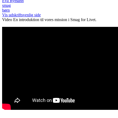
Eva Rymann
smag
børn
Vis udskriftsvenlig side
Video
En introduktion til vores mission i Smag for Livet.