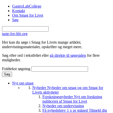
Gå til hovedindhold
GastroLabCollege
Kontakt
Om Smag for Livet
Søg
taste-for-life.org
Her kan du søge i Smag for Livets mange artikler,
undervisningsmaterialer, opskrifter og meget mere.
Søg efter ord i tekstfeltet eller
gå direkte til søgesiden
for flere
muligheder.
Fuldtekst søgning
Nyt om smag
Nyheder
Nyheder om smag og om Smag for
Livets aktiviteter
Forskningsnyheder
Nyt om forskning
publiceret af Smag for Livet
Nyheder om undervisning
Få nyhedsbrev 1 x pr måned
Tilmeld dig