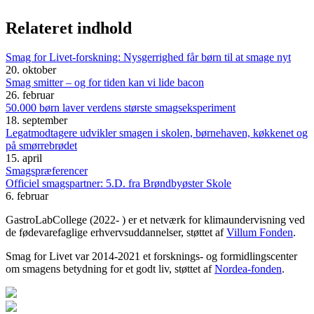
Relateret indhold
Smag for Livet-forskning: Nysgerrighed får børn til at smage nyt
20. oktober
Smag smitter – og for tiden kan vi lide bacon
26. februar
50.000 børn laver verdens største smagseksperiment
18. september
Legatmodtagere udvikler smagen i skolen, børnehaven, køkkenet og
på smørrebrødet
15. april
Smagspræferencer
Officiel smagspartner: 5.D. fra Brøndbyøster Skole
6. februar
GastroLabCollege (2022- ) er et netværk for klimaundervisning ved
de fødevarefaglige erhvervsuddannelser, støttet af
Villum Fonden
.
Smag for Livet var 2014-2021 et forsknings- og formidlingscenter
om smagens betydning for et godt liv, støttet af
Nordea-fonden
.