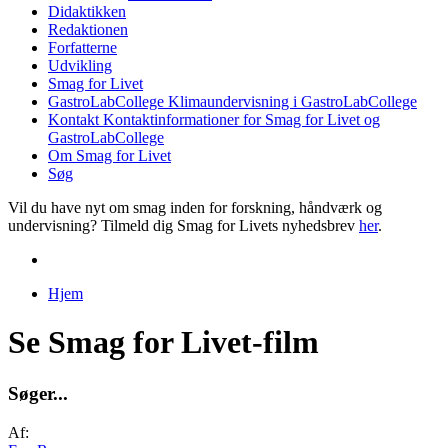
Didaktikken
Redaktionen
Forfatterne
Udvikling
Smag for Livet
GastroLabCollege
Klimaundervisning i GastroLabCollege
Kontakt
Kontaktinformationer for Smag for Livet og
GastroLabCollege
Om Smag for Livet
Søg
Vil du have nyt om smag inden for forskning, håndværk og
undervisning? Tilmeld dig Smag for Livets nyhedsbrev
her
.
Hjem
Du er her
Se Smag for Livet-film
S
ø
g
e
r
.
.
.
Af: