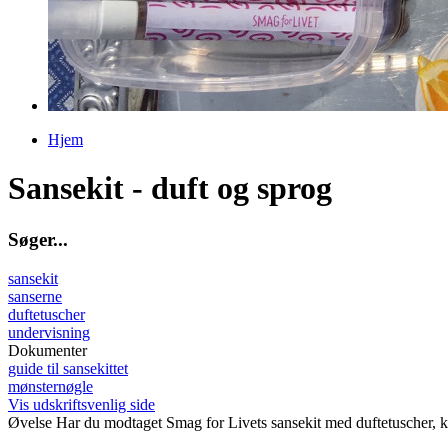
Hjem
Du er her
Sansekit - duft og sprog
S
ø
g
e
r
.
.
.
sansekit
sanserne
duftetuscher
undervisning
Dokumenter
guide til sansekittet
mønsternøgle
Vis udskriftsvenlig side
Øvelse
Har du modtaget Smag for Livets sansekit med duftetuscher, ka