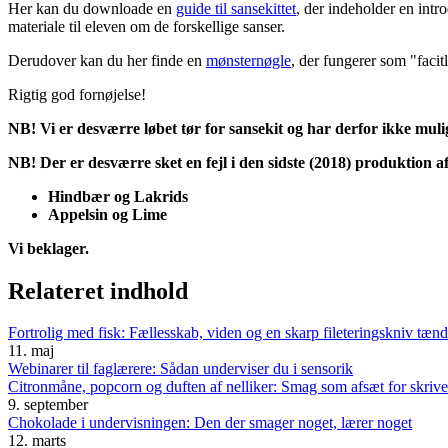
Her kan du downloade en
guide til sansekittet
, der indeholder en intr
materiale til eleven om de forskellige sanser.
Derudover kan du her finde en
mønsternøgle
, der fungerer som "facitl
Rigtig god fornøjelse!
NB! Vi er desværre løbet tør for sansekit og har derfor ikke muligh
NB! Der er desværre sket en fejl i den sidste (2018) produktion af
Hindbær og Lakrids
Appelsin og Lime
Vi beklager.
Relateret indhold
Fortrolig med fisk: Fællesskab, viden og en skarp fileteringskniv tænde
11. maj
Webinarer til faglærere: Sådan underviser du i sensorik
Citronmåne, popcorn og duften af nelliker: Smag som afsæt for skriv
9. september
Chokolade i undervisningen: Den der smager noget, lærer noget
12. marts