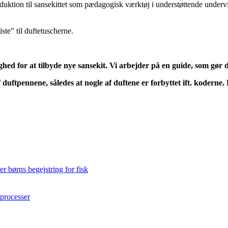
oduktion til sansekittet som pædagogisk værktøj i understøttende underv
iste" til duftetuscherne.
ed for at tilbyde nye sansekit. Vi arbejder på en guide, som gør det
 duftpennene, således at nogle af duftene er forbyttet ift. koderne.
r børns begejstring for fisk
eprocesser