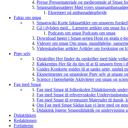
Presse
Pressemateriale og medieomtale af Smag fo
Smagsambassadører
Mød vores smagsambassadører
Eksemper på ambassadørarbejde
Fakta om smag
Smagswiki
Korte faktaartikler om smagens forskel
Gå i dybden med...
Længere artikler om smag fra v
Podcasts om smag
Podcasts om smag
Download bøger i Smag-serien
Hent en gratis e-bo
Videoer om smag
Om smag, mundfølelse, sanserne, 
Videnskabelige artikler
Artikler om forskning og f
Prøv selv
Opskrifter
Her finder du opskrifter med både vel
Køkkentips
Her får du tips til at få smagen frem i
Guides
Konkrete guides til at sanke urter, undgå 
Eksperimenter og smagslege
Prøv selv at smage o
Science i børnehøjde
Aktiviteter om smag og scie
Fag med Smag
Fag med Smag til folkeskolen
Didaktiserede underv
Fag med Smag til erhvervsskoler
Undervisningsmate
Fag med Smag til gymnasiet
Materialer til dansk,
Om Fag med Smag
Sådan kan vi lære med og gen
Didaktisk hjørne
Smagsdidaktik og undervisning a
Didaktikken
Redaktionen
Forfatterne