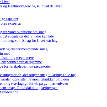
r Livet
 og legatmodtagere og se, hvad de laver
lige aspekter
ores eksperter
g fra vores skriftserie om smag
det sociale og det, vi ikke kan lide
ormidling, som Smag for Livet står bag
kendt og eksperimenterende smag
 din mad
madspild og meget mere
g eksperimentere derhjemme
nce for førskolebørn og pædagoger
isningsforløb, der bruger smag til læring i alle fag
rialer, opskrifter, råvarer, teknikker og viden
 kemi og tværfaglige forløb på gymnasieniveau
nem smag. Om didaktik og læringssyn
f studerende