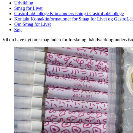
Udvikling
Smag for Livet
GastroLabCollege
Klimaundervisning i GastroLabCollege
Kontakt
Kontaktinformationer for Smag for Livet og GastroLa
Om Smag for Livet
Søg
Vil du have nyt om smag inden for forskning, håndværk og undervis