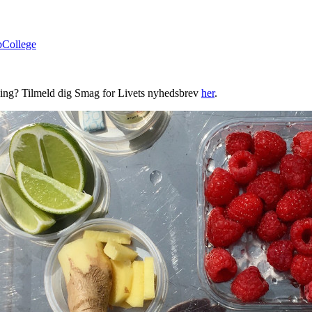
bCollege
ning? Tilmeld dig Smag for Livets nyhedsbrev
her
.