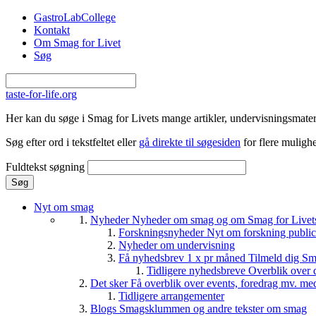
Gå til hovedindhold
GastroLabCollege
Kontakt
Om Smag for Livet
Søg
taste-for-life.org
Her kan du søge i Smag for Livets mange artikler, undervisningsmateri
Søg efter ord i tekstfeltet eller
gå direkte til søgesiden
for flere mulighe
Fuldtekst søgning
Nyt om smag
Nyheder
Nyheder om smag og om Smag for Livets 
Forskningsnyheder
Nyt om forskning public
Nyheder om undervisning
Få nyhedsbrev 1 x pr måned
Tilmeld dig Sm
Tidligere nyhedsbreve
Overblik over 
Det sker
Få overblik over events, foredrag mv. me
Tidligere arrangementer
Blogs
Smagsklummen og andre tekster om smag