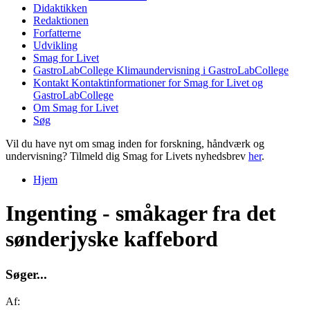
Didaktikken
Redaktionen
Forfatterne
Udvikling
Smag for Livet
GastroLabCollege
Klimaundervisning i GastroLabCollege
Kontakt
Kontaktinformationer for Smag for Livet og
GastroLabCollege
Om Smag for Livet
Søg
Vil du have nyt om smag inden for forskning, håndværk og
undervisning? Tilmeld dig Smag for Livets nyhedsbrev
her
.
Hjem
Du er her
Ingenting - småkager fra det
sønderjyske kaffebord
S
ø
g
e
r
.
.
.
Af: