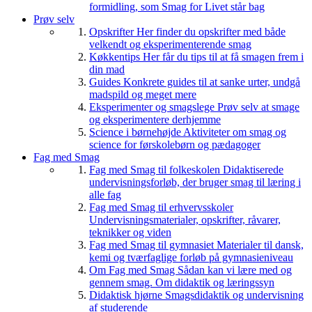
formidling, som Smag for Livet står bag
Prøv selv
Opskrifter
Her finder du opskrifter med både
velkendt og eksperimenterende smag
Køkkentips
Her får du tips til at få smagen frem i
din mad
Guides
Konkrete guides til at sanke urter, undgå
madspild og meget mere
Eksperimenter og smagslege
Prøv selv at smage
og eksperimentere derhjemme
Science i børnehøjde
Aktiviteter om smag og
science for førskolebørn og pædagoger
Fag med Smag
Fag med Smag til folkeskolen
Didaktiserede
undervisningsforløb, der bruger smag til læring i
alle fag
Fag med Smag til erhvervsskoler
Undervisningsmaterialer, opskrifter, råvarer,
teknikker og viden
Fag med Smag til gymnasiet
Materialer til dansk,
kemi og tværfaglige forløb på gymnasieniveau
Om Fag med Smag
Sådan kan vi lære med og
gennem smag. Om didaktik og læringssyn
Didaktisk hjørne
Smagsdidaktik og undervisning
af studerende