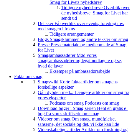
Smag for Livets nyhedsbrev
Tidligere nyhedsbreve
Overblik over
de nyhedsbreve, Smag for Livet har
sendt ud
Det sker
Få overblik over events, foredrag mv.
med smagen i fokus
Tidligere arrangementer
Blogs
Smagsklummen og andre tekster om smag
Presse
Pressemateriale og medieomtale af Smag
for Livet
Smagsambassadører
Mød vores
smagsambassadører og legatmodtagere og se,
hvad de laver
Eksemper på ambassadørarbejde
Fakta om smag
Smagswiki
Korte faktaartikler om smagens
forskellige aspekter
Gå i dybden med...
Længere artikler om smag fra
vores eksperter
Podcasts om smag
Podcasts om smag
Download bøger i Smag-serien
Hent en gratis e-
bog fra vores skriftserie om smag
Videoer om smag
Om smag, mundfølelse,
sanserne, det sociale og det, vi ikke kan lide
Videnskabelige artikler
Artikler om forskning og