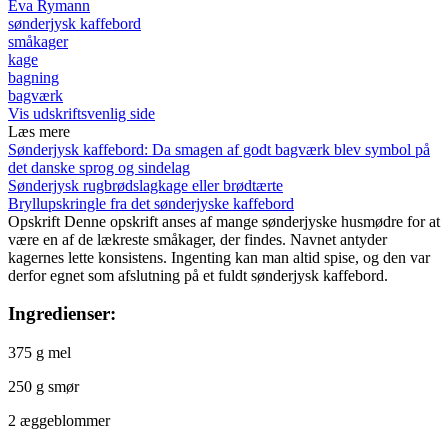
Eva Rymann
sønderjysk kaffebord
småkager
kage
bagning
bagværk
Vis udskriftsvenlig side
Læs mere
Sønderjysk kaffebord: Da smagen af godt bagværk blev symbol på
det danske sprog og sindelag
Sønderjysk rugbrødslagkage eller brødtærte
Bryllupskringle fra det sønderjyske kaffebord
Opskrift
Denne opskrift anses af mange sønderjyske husmødre for at
være en af de lækreste småkager, der findes. Navnet antyder
kagernes lette konsistens. Ingenting kan man altid spise, og den var
derfor egnet som afslutning på et fuldt sønderjysk kaffebord.
Ingredienser:
375 g mel
250 g smør
2 æggeblommer