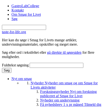
Gå til hovedindhold
GastroLabCollege
Kontakt
Om Smag for Livet
Søg
taste-for-life.org
Her kan du søge i Smag for Livets mange artikler,
undervisningsmaterialer, opskrifter og meget mere.
Søg efter ord i tekstfeltet eller
gå direkte til søgesiden
for flere
muligheder.
Fuldtekst søgning
Nyt om smag
Nyheder
Nyheder om smag og om Smag for
Livets aktiviteter
Forskningsnyheder
Nyt om forskning
publiceret af Smag for Livet
Nyheder om undervisning
Få nyhedsbrev 1 x pr måned
Tilmeld dig