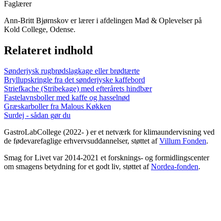
Faglærer
Ann-Britt Bjørnskov er lærer i afdelingen Mad & Oplevelser på
Kold College, Odense.
Relateret indhold
Sønderjysk rugbrødslagkage eller brødtærte
Bryllupskringle fra det sønderjyske kaffebord
Striefkache (Stribekage) med efterårets hindbær
Fastelavnsboller med kaffe og hasselnød
Græskarboller fra Malous Køkken
Surdej - sådan gør du
GastroLabCollege (2022- ) er et netværk for klimaundervisning ved
de fødevarefaglige erhvervsuddannelser, støttet af
Villum Fonden
.
Smag for Livet var 2014-2021 et forsknings- og formidlingscenter
om smagens betydning for et godt liv, støttet af
Nordea-fonden
.