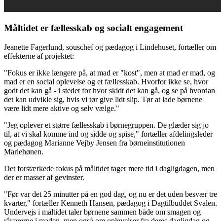
Måltidet er fællesskab og socialt engagement
Jeanette Fagerlund, souschef og pædagog i Lindehuset, fortæller om
effekterne af projektet:
"Fokus er ikke længere på, at mad er "kost", men at mad er mad, og
mad er en social oplevelse og et fællesskab. Hvorfor ikke se, hvor
godt det kan gå - i stedet for hvor skidt det kan gå, og se på hvordan
det kan udvikle sig, hvis vi tør give lidt slip. Tør at lade børnene
være lidt mere aktive og selv vælge."
"Jeg oplever et større fællesskab i børnegruppen. De glæder sig jo
til, at vi skal komme ind og sidde og spise," fortæller afdelingsleder
og pædagog Marianne Vejby Jensen fra børneinstitutionen
Mariehønen.
Det forstærkede fokus på måltidet tager mere tid i dagligdagen, men
der er masser af gevinster.
"Før var det 25 minutter på en god dag, og nu er det uden besvær tre
kvarter," fortæller Kenneth Hansen, pædagog i Dagtilbuddet Svalen.
Undervejs i måltidet taler børnene sammen både om smagen og
råvarerne i maden, men også om oplevelser fra deres dagligdag og