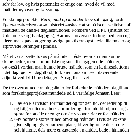
selv får lov, og hvis personalet er enige om, hvad de vil med
måltiderne, viser ny forskning.
Forskningsprojektet
Børn, mad og måltider
blev sat i gang, fordi
Fødevarestyrelsen og -ministeriet ønskede at se på iscenesættelsen af
måltidet i de danske daginstitutioner. Forskere ved DPU (Institut for
Uddannelse og Pædagogik), Aarhus Universitet bidrog med teori og
ideer, mens pædagoger og øvrige praktikere opstillede dilemmaer og
afprøvede løsninger i praksis.
Målet var at sætte fokus på måltidet - både hvordan man kunne
skabe bedre, mere harmoniske og socialt engagerende måltider,
og også hvordan man kunne bruge måltidet som en læringsplatform
i det daglige liv i dagtilbud, forklarer Jonatan Leer, daværende
adjunkt ved DPU og deltager i Smag for Livet.
De tre overordnede retningslinjer for forbedrede måltider i dagtilbud,
som forskningsprojektet mundede ud i, var ifølge Jonatan Leer:
Hav en klar vision for måltidet og for den tid, der leder op til
og følger efter måltidet - prioritering i forhold til tid, men også
sørge for, at alle er enige om de visioner, der er for måltidet.
Giv børnene større frihed omkring måltidet. Hvis de voksne
giver slip og giver børnene plads, bliver børnene dels mere
selvhjulpne, dels mere engagerede i måltidet, både i hinanden