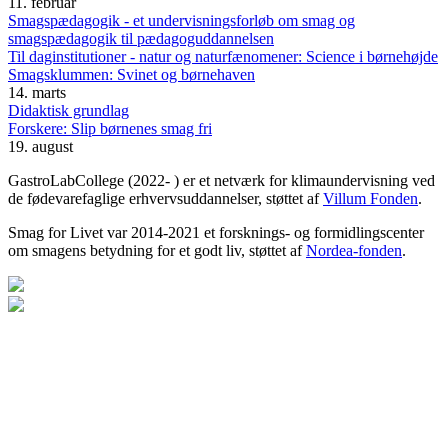
11. februar
Smagspædagogik - et undervisningsforløb om smag og
smagspædagogik til pædagoguddannelsen
Til daginstitutioner - natur og naturfænomener: Science i børnehøjde
Smagsklummen: Svinet og børnehaven
14. marts
Didaktisk grundlag
Forskere: Slip børnenes smag fri
19. august
GastroLabCollege (2022- ) er et netværk for klimaundervisning ved
de fødevarefaglige erhvervsuddannelser, støttet af
Villum Fonden
.
Smag for Livet var 2014-2021 et forsknings- og formidlingscenter
om smagens betydning for et godt liv, støttet af
Nordea-fonden
.