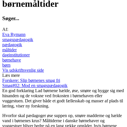
børnemåltider
S
ø
g
e
r
.
.
.
Af:
Eva Rymann
smagspædagogik
pædagogik
måltider
daginstitutioner
børnehave
børn
Vis udskriftsvenlig side
Læs mere
Forskere: Slip børnenes smag fri
Smag#02: Mod en smagspædagogik
En god forklaring
Lad børnene hælde, øse, smøre og hygge sig med
hinanden og de voksne ved frokosten i børnehaven eller
vuggestuen. Det giver både et godt fællesskab og masser af plads til
læring, viser ny forskning.
Hvorfor skal pædagoger øse suppen op, smøre madderne og hælde
vand i børnenes krus? Måltiderne i danske børnehaver og
vuggestuer bliver bedre på en lang række områder, hvis børnene