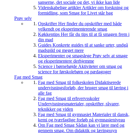
sanserne, det sociale og det, vi ikke kan lide
Videnskabelige artikler
Artikler om forskning og
formidling, som Smag for Livet står bag
Prøv selv
Opskrifter
Her finder du opskrifter med både
velkendt og eksperimenterende smag
Køkkentips
Her får du tips til at få smagen frem i
din mad
Guides
Konkrete guides til at sanke urter, undgå
madspild og meget mere
Eksperimenter og smagslege
Prøv selv at smage
og eksperimentere derhjemme
Science i børnehøjde
Aktiviteter om smag og
science for førskolebørn og pædagoger
Fag med Smag
Fag med Smag til folkeskolen
Didaktiserede
undervisningsforløb, der bruger smag til læring i
alle fag
Fag med Smag til erhvervsskoler
Undervisningsmaterialer, opskrifter, råvarer,
teknikker og viden
Fag med Smag til gymnasiet
Materialer til dansk,
kemi og tværfaglige forløb på gymnasieniveau
Om Fag med Smag
Sådan kan vi lære med og
gennem smag. Om didaktik og læringssyn