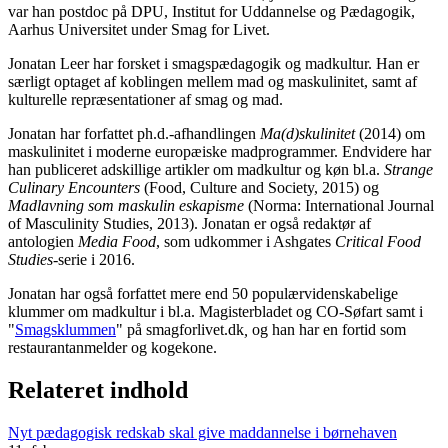
var han postdoc på DPU, Institut for Uddannelse og Pædagogik,
Aarhus Universitet
under Smag for Livet.
Jonatan Leer har forsket i smagspædagogik og madkultur. Han er
særligt optaget af koblingen mellem
mad og maskulinitet, samt af
kulturelle repræsen
tationer af smag og mad.
Jonatan har forfattet ph.d.-afhandlingen
Ma(d)skulinitet
(2014) om
maskulinitet i mo
derne europæiske madprogrammer. Endvidere
har
han publiceret adskillige artikler om madkultur og køn bl.a.
Strange
Culinary Encounters
(Food, Culture and Society, 2015) og
Madlavning som maskulin eskapisme
(Norma: International Journal
of Masculinity Studies, 2013). Jonatan
er også redaktør af
antologien
Media Food
, som udkommer i Ashgates
Critical Food
Studies
-serie i 2016.
Jonatan har også forfattet mere end 50 populærvidenskabelige
klummer om madkultur i bl.a.
Magisterbladet
og
CO-Søfart samt i
"
Smagsklummen
" på smagforlivet.dk
,
og han har en fortid som
restaurantanmelder og kogekone.
Relateret indhold
Nyt pædagogisk redskab skal give maddannelse i børnehaven