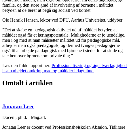
familie, og den store grad af involvering af børnene i måltidet
betyder, at de lærer at begå sig socialt ved bordet.
Ole Henrik Hansen, lektor ved DPU, Aarhus Universitet, uddyber:
"Det at skabe en pædagogisk aktivitet ud af måltidet betyder, at
måltidet også får et læringspotentiale. Mulighederne er jo uendelige,
men i og med at man målsætter måltidet ud fra pædagogiske mål,
arbejder man også pædagogisk, og dermed tvinges pædagogerne
også til at arbejde pædagogisk med børnene i stedet for at sidde og
tale hen over børnene om private ting."
Læs den fulde rapport her:
Professionalisering og øget tværfaglighed
i samarbejdet omkring mad og måltider i dagtilbud
.
Omtalt i artiklen
Jonatan Leer
Docent, ph.d. - Mag.art.
Jonatan Leer er docent ved Professionshøjskolen Absalon. Tidligere