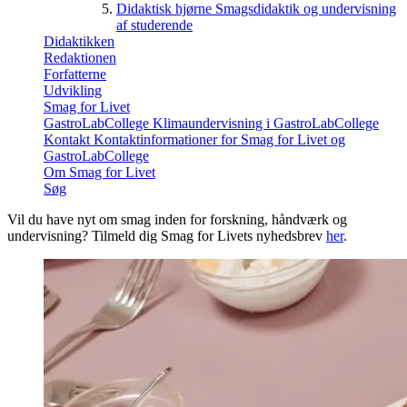
Didaktisk hjørne
Smagsdidaktik og undervisning
af studerende
Didaktikken
Redaktionen
Forfatterne
Udvikling
Smag for Livet
GastroLabCollege
Klimaundervisning i GastroLabCollege
Kontakt
Kontaktinformationer for Smag for Livet og
GastroLabCollege
Om Smag for Livet
Søg
Vil du have nyt om smag inden for forskning, håndværk og
undervisning? Tilmeld dig Smag for Livets nyhedsbrev
her
.