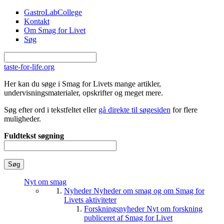
Gå til hovedindhold
GastroLabCollege
Kontakt
Om Smag for Livet
Søg
taste-for-life.org
Her kan du søge i Smag for Livets mange artikler,
undervisningsmaterialer, opskrifter og meget mere.
Søg efter ord i tekstfeltet eller
gå direkte til søgesiden
for flere
muligheder.
Fuldtekst søgning
Nyt om smag
Nyheder
Nyheder om smag og om Smag for
Livets aktiviteter
Forskningsnyheder
Nyt om forskning
publiceret af Smag for Livet