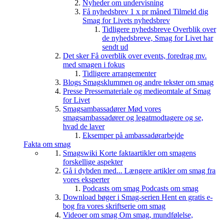
Nyheder om undervisning
Få nyhedsbrev 1 x pr måned
Tilmeld dig
Smag for Livets nyhedsbrev
Tidligere nyhedsbreve
Overblik over
de nyhedsbreve, Smag for Livet har
sendt ud
Det sker
Få overblik over events, foredrag mv.
med smagen i fokus
Tidligere arrangementer
Blogs
Smagsklummen og andre tekster om smag
Presse
Pressemateriale og medieomtale af Smag
for Livet
Smagsambassadører
Mød vores
smagsambassadører og legatmodtagere og se,
hvad de laver
Eksemper på ambassadørarbejde
Fakta om smag
Smagswiki
Korte faktaartikler om smagens
forskellige aspekter
Gå i dybden med...
Længere artikler om smag fra
vores eksperter
Podcasts om smag
Podcasts om smag
Download bøger i Smag-serien
Hent en gratis e-
bog fra vores skriftserie om smag
Videoer om smag
Om smag, mundfølelse,